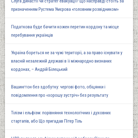
Слуга династії чи стратег евакуації? Що насправді стоїть за
призначенням Рустема Умєрова «головним розвідником»
Податкова буде бачити кожен перетин кордону та місце
перебування українців
Україна бореться не за чужі території, а за право існувати у
власній незалежній державі в її міжнародно визнаних
кордонах, – Андрій Білецький
Вашингтон без здобутку: чергові фото, обіцянки і
повідомлення про «хорошу зустріч» без результату
Тілізм і ельфізм: порівняння технологічних і духовних
стартапів, або Що пригадав Пітер Тіль