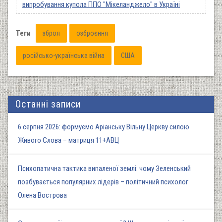
випробування купола ППО "Мікеланджело" в Україні
Теги
зброя
озброєння
російсько-українська війна
США
Останні записи
6 серпня 2026: формуємо Аріанську Вільну Церкву силою
Живого Слова – матриця 11+АВЦ
Психопатична тактика випаленої землі: чому Зеленський
позбувається популярних лідерів – політичний психолог
Олена Вострова