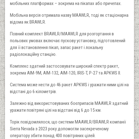
мобільних платформах – зокрема на пікапах або причепах.
Мобільна версія отримала назву MAAWLR, тоді як стаціонарна
відома як BRAWLR.
Повний комплект BRAWLR/MAAWLR для розгортання в
польових умовах включає пускову установку, підготовлений
для її встановлення пікап, запас ракет і локальну
радіолокаційну станцію.
Комплекс здатний застосовувати широкий спектр ракет,
зокрема AIM-9M, AIM-132, AIM-120, IRIS-T, Р-27 та APKWS II.
Система може нести до 46 ракет APKWS і уражати ними цілі на
відстані до 6 кілометрів.
Залежно від використовуваних боєприпасів MAAWLR здатний
уражати повітряні цілі на відстані від 6 до 15 км.
Торік повідомлялося, що системи MAAWLR/BRAWLR компанії
Sierra Nevada з 2023 року допомогли засекреченому
оператору збити понад 400 повітряних цілей.