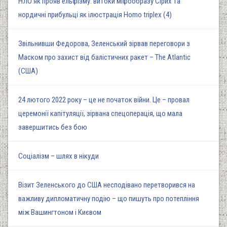
НЛО як прояв ельфізму: витоки міфообразу Сірих та
нордичні прибульці як ілюстрація Homo triplex (4)
Звільнивши Федорова, Зеленський зірвав переговори з
Маском про захист від балістичних ракет – The Atlantic
(США)
24 лютого 2022 року – це не початок війни. Це – провал
церемонії капітуляції, зірвана спецоперація, що мала
завершитись без бою
Соціалізм – шлях в нікуди
Візит Зеленського до США несподівано перетворився на
важливу дипломатичну подію – що пишуть про потепління
між Вашингтоном і Києвом