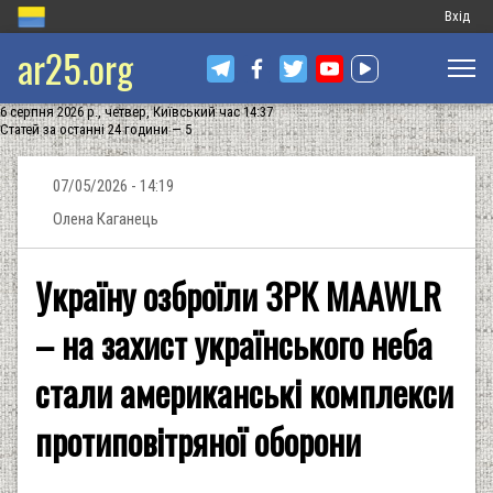
Меню
Вхід
ar25.org
обліков
запису
6 серпня 2026 р., четвер, Київський час 14:37
користу
Статей за останні 24 години — 5
07/05/2026 - 14:19
Олена Каганець
Україну озброїли ЗРК MAAWLR
– на захист українського неба
стали американські комплекси
протиповітряної оборони