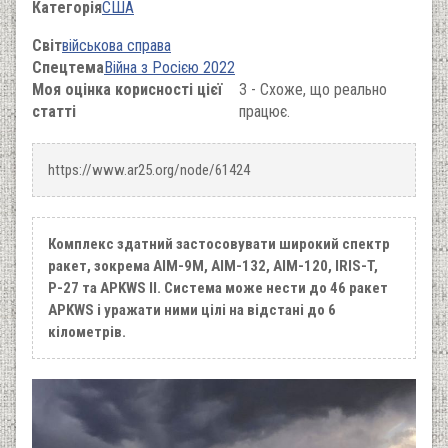
Категорія
США
Світ
військова справа
Спецтема
Війна з Росією 2022
Моя оцінка корисності цієї
3 - Схоже, що реально
статті
працює.
https://www.ar25.org/node/61424
Комплекс здатний застосовувати широкий спектр
ракет, зокрема AIM-9M, AIM-132, AIM-120, IRIS-T,
Р-27 та APKWS II. Система може нести до 46 ракет
APKWS і уражати ними цілі на відстані до 6
кілометрів.