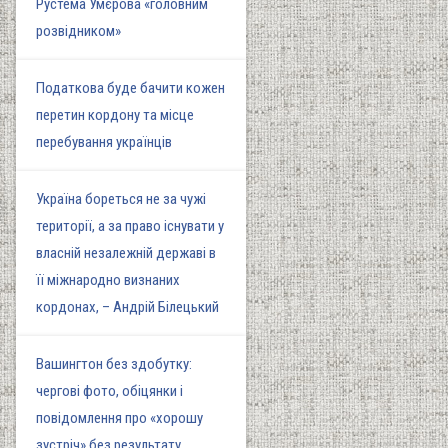
Рустема Умєрова «головним
розвідником»
Податкова буде бачити кожен
перетин кордону та місце
перебування українців
Україна бореться не за чужі
території, а за право існувати у
власній незалежній державі в
її міжнародно визнаних
кордонах, – Андрій Білецький
Вашингтон без здобутку:
чергові фото, обіцянки і
повідомлення про «хорошу
зустріч» без результату