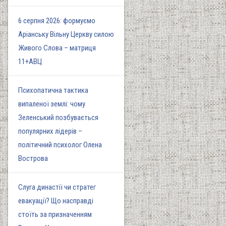
6 серпня 2026: формуємо
Аріанську Вільну Церкву силою
Живого Слова – матриця
11+АВЦ
Психопатична тактика
випаленої землі: чому
Зеленський позбувається
популярних лідерів –
політичний психолог Олена
Вострова
Слуга династії чи стратег
евакуації? Що насправді
стоїть за призначенням