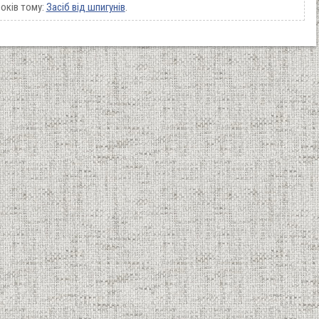
оків тому:
Засіб від шпигунів
.