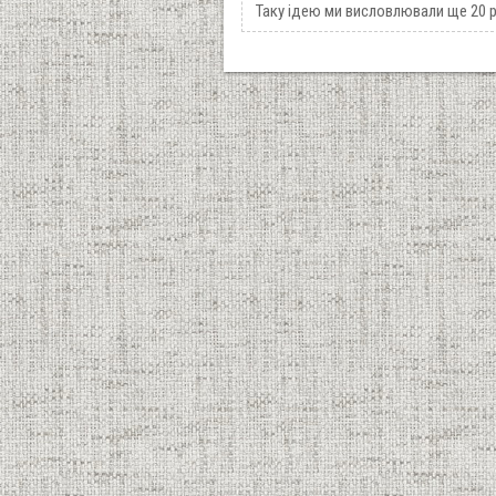
Таку ідею ми висловлювали ще 20 р