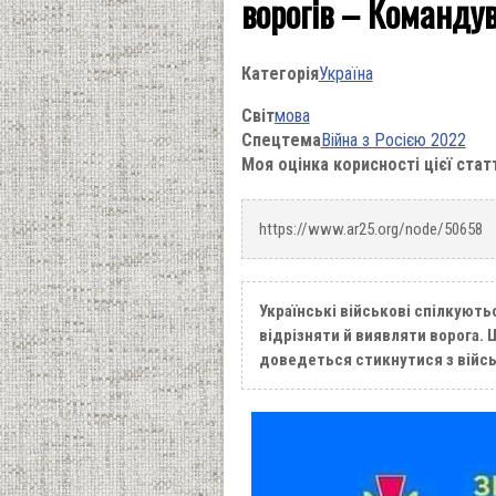
ворогів – Команду
Категорія
Україна
Світ
мова
Спецтема
Війна з Росією 2022
Моя оцінка корисності цієї стат
https://www.ar25.org/node/50658
Українські військові спілкують
відрізняти й виявляти ворога.
доведеться стикнутися з війс