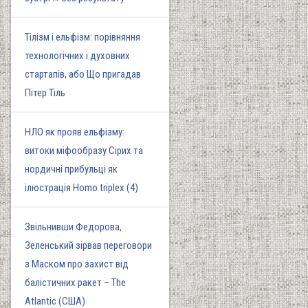
Тілізм і ельфізм: порівняння
технологічних і духовних
стартапів, або Що пригадав
Пітер Тіль
НЛО як прояв ельфізму:
витоки міфообразу Сірих та
нордичні прибульці як
ілюстрація Homo triplex (4)
Звільнивши Федорова,
Зеленський зірвав переговори
з Маском про захист від
балістичних ракет – The
Atlantic (США)