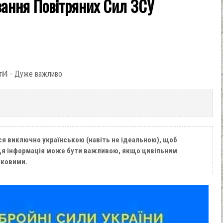
вання Повітряних Сил ЗСУ
ті
4 - Дуже важливо
ся виключно українською (навіть не ідеальною), щоб
 Ця інформація може бути важливою, якщо цивільним
ьковими.