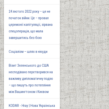
24 лютого 2022 року – це не
початок війни. Це – провал
церемонії капітуляції, зірвана
спецоперація, що мала
завершитись без бою
Соціалізм – шлях в нікуди
Візит Зеленського до США
несподівано перетворився на
важливу дипломатичну подію
– що пишуть про потепління
між Вашингтоном і Києвом
KODAR - Hray | Нова Українська