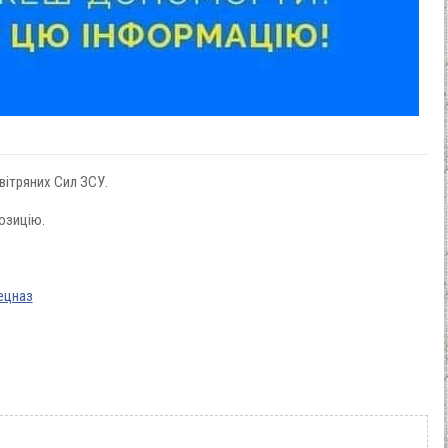
ітряних Сил ЗСУ.
озицію.
пецназ