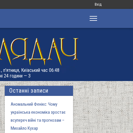
Меню
Вхід
облікового
запису
користувача
, п'ятниця, Київський час 06:48
ні 24 години — 3
Останні записи
Аномальний Фенікс: Чому
українська економіка зростає
всупереч війні та прогнозам –
Михайло Кухар