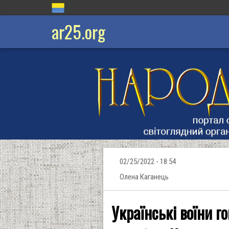
ar25.org
02/25/2022 - 18:54
Олена Каганець
Українські воїни г