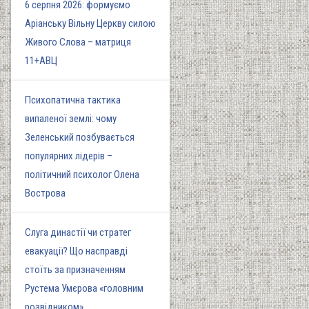
6 серпня 2026: формуємо
Аріанську Вільну Церкву силою
Живого Слова – матриця
11+АВЦ
Психопатична тактика
випаленої землі: чому
Зеленський позбувається
популярних лідерів –
політичний психолог Олена
Вострова
Слуга династії чи стратег
евакуації? Що насправді
стоїть за призначенням
Рустема Умєрова «головним
розвідником»