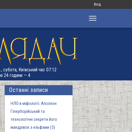
Меню
Вхід
облікового
запису
користувача
., субота, Київський час 07:12
ні 24 години — 4
Останні записи
НЛО в міфології: Аполлон
Гіперборійський та
технологічні секрети його
мандрівок з ельфами (5)