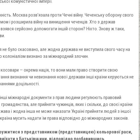
ької комуністичної імперії.
ність. Москва розв’язала проти Чечні війну. Чеченську оборону свого
мом і розширила війну на винищення чеченців. Хто з держав
 взявся серйозно допомогати іншій стороні? Ніхто. Знову ж таки,
ви.
 не було скасовано, але жодна держава не виступила свого часу на
но колоніалізм визнано за міжнародний злочин.
косовари — окрема нація, то вони мали право створити свою
тання визнання чи невизнання нової держави інші країни керуються не
ваннями доцільності.
 інші міжнародні документи з прав людини регулюють правовий
громадянства, але прийняти чужинців, яких і скільки, до своєї країни
ржава і жодна інша не може наказати Україні прийняти людей з іншої
 країна мусить надати їм права відповідно до міжнародних законів.
одружитися з представником (представницею) кольорової раси,
 виїхати з Батьківщини, відповідно позбавившись