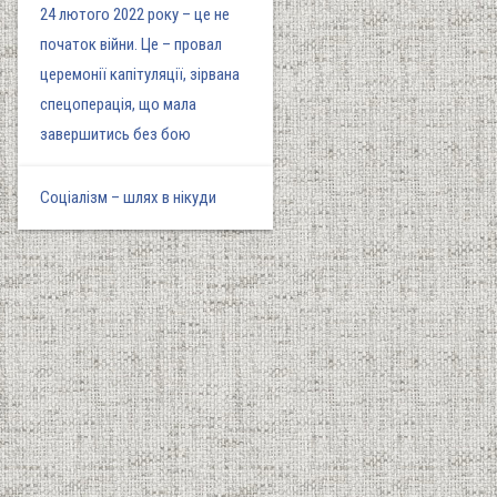
24 лютого 2022 року – це не
початок війни. Це – провал
церемонії капітуляції, зірвана
спецоперація, що мала
завершитись без бою
Соціалізм – шлях в нікуди