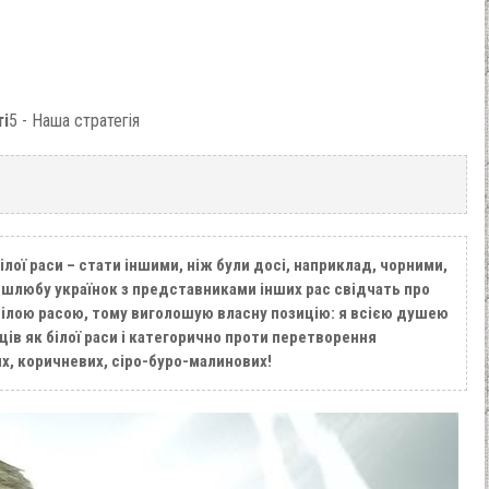
ті
5 - Наша стратегія
ілої раси – стати іншими, ніж були досі, наприклад, чорними,
шлюбу українок з представниками інших рас свідчать про
білою расою, тому виголошую власну позицію: я всією душею
ів як білої раси і категорично проти перетворення
их, коричневих, сіро-буро-малинових!