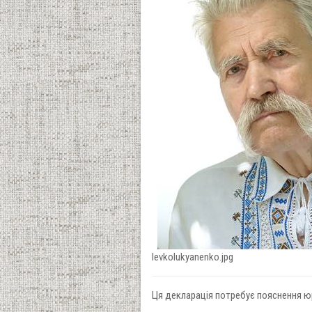
levkolukyanenko.jpg
Ця декларація потребує пояснення юр