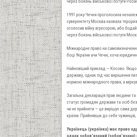
через боязнь військової потуги Російс
1991 року Чечня проголосила незалеж
суверенітету Москва назвала терориз
оголосив війну агресорові, або бодай
через боязнь військової потуги Моск
Міжнародне право на самовизначення
боці України ачи Чечні, хоча юридич
Найновіший приклад — Косово. Якщо 
державу, однак під час вирішення пи
нормою міжнародного права, а мірку
Загальна декларація прав людини та
статус громадян держави та осіб без 
чи не прийняти — це вирішує сама де
країни. Прийнявши до себе чужинців,
Українець (українка) має право 
однак зобов’язаний (зобов’язана)