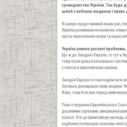
громадянства України. Так буде д
шлюб з небілою людиною і право 
Я шаную представників інших рас, поваж
Україна розвивала економічне співроб
проти переселення негрів та інших неб
Україна уникне расової проблеми,
Що ж до Західної Європи, то тут в Укр
тому після краху колоніальної систе
сталося в європейських країнах.
Західна Європа готова поділитися сво
Загальну декларацію прав людини. Ук
Азію, тому й не має перед ними мора
План створення Європейського Союзу
дешевими серіалами, американізова
психоз. Усе це примітивізує молодь, в
надбання попередніх поколінь непотр