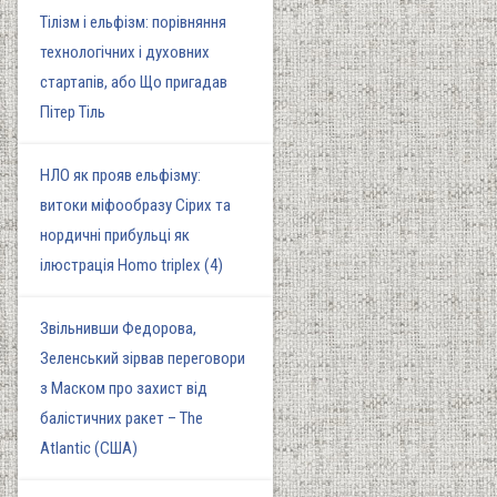
Тілізм і ельфізм: порівняння
технологічних і духовних
стартапів, або Що пригадав
Пітер Тіль
НЛО як прояв ельфізму:
витоки міфообразу Сірих та
нордичні прибульці як
ілюстрація Homo triplex (4)
Звільнивши Федорова,
Зеленський зірвав переговори
з Маском про захист від
балістичних ракет – The
Atlantic (США)