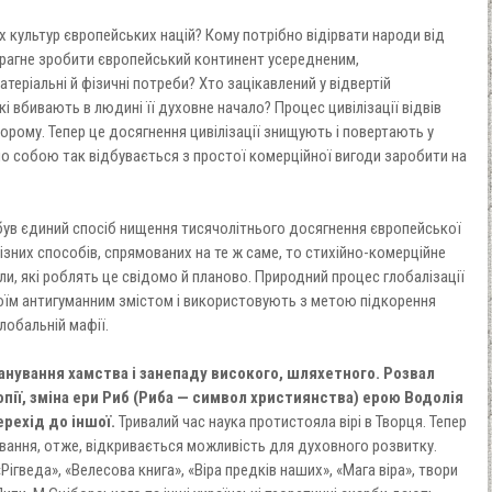
 культур європейських націй? Кому потрібно відірвати народи від
прагне зробити європейський континент усередненим,
еріальні й фізичні потреби? Хто зацікавлений у відвертій
і вбивають в людині її духовне начало? Процес цивілізації відвів
орому. Тепер це досягнення цивілізації знищують і повертають у
о собою так відбувається з простої комерційної вигоди заробити на
 був єдиний спосіб нищення тисячолітнього досягнення європейської
різних способів, спрямованих на те ж саме, то стихійно-комерційне
ли, які роблять це свідомо й планово. Природний процес глобалізації
їм антигуманним змістом і використовують з метою підкорення
глобальній мафії.
панування хамства і занепаду високого, шляхетного. Розвал
топії, зміна ери Риб (Риба — символ християнства) ерою Водолія
ерехід до іншої.
Тривалий час наука протистояла вірі в Творця. Тепер
вання, отже, відкривається можливість для духовного розвитку.
«Рігведа», «Велесова книга», «Віра предків наших», «Мага віра», твори