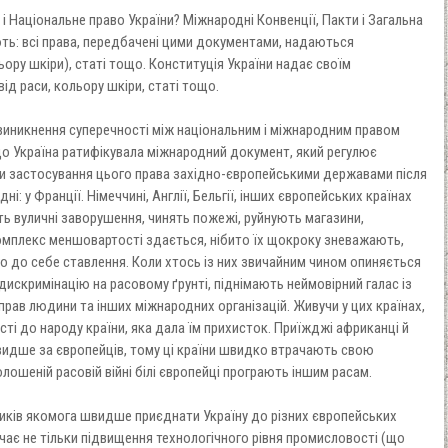
і Національне право України? Міжнародні Конвенції, Пакти і Загальна
ь: всі права, передбачені цими документами, надаються
ору шкіри), статі тощо. Конституція України надає своїм
д раси, кольору шкіри, статі тощо.
 виникнення суперечності між національним і міжнародним правом
що Україна ратифікувала міжнародний документ, який регулює
ки застосування цього права західно-європейськими державами після
ні: у Франції. Німеччині, Англії, Бельгії, інших європейських країнах
ь вуличні заворушення, чинять пожежі, руйнують магазини,
комплекс меншовартості здається, нібито їх щокроку зневажають,
 до себе ставлення. Коли хтось із них звичайним чином опиняється
дискримінацію на расовому ґрунті, піднімають неймовірний галас із
рав людини та інших міжнародних організацій. Живучи у цих країнах,
сті до народу країни, яка дала їм прихисток. Приїжджі африканці й
видше за європейців, тому ці країни швидко втрачають свою
олошеній расовій війні білі європейці програють іншим расам.
тиків якомога швидше приєднати Україну до різних європейських
ачає не тільки підвищення технологічного рівня промисловості (що