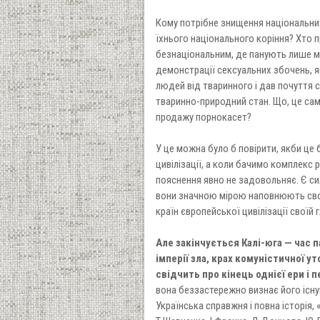
Кому потрібне знищення національних
їхнього національного коріння? Хто 
безнаціональним, де панують лише мат
демонстрації сексуальних збочень, як
людей від тваринного і дав почуття с
тваринно-природний стан. Що, це сам
продажу порнокасет?
У це можна було б повірити, якби це
цивілізації, а коли бачимо комплекс 
пояснення явно не задовольняє. Є си
вони значною мірою наповнюють сво
країн європейської цивілізації своїй 
Але закінчується Калі-юга — час 
імперії зла, крах комуністичної у
свідчить про кінець однієї ери і п
вона беззастережно визнає його існу
Українська справжня і повна історія, 