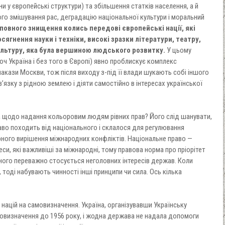
и у європейські структури) та збільшення статків населення, а й
о змішування рас, деградацію національної культури і моральний
 повного знищення колись передові європейські нації, які
ягнення науки і техніки, високі зразки літератури, театру,
ультуру, яка була вершиною людського розвитку.
У цьому
ч Україна і без того в Європі) явно проблискує комплекс
акази Москви, тож після виходу з-під її влади шукають собі іншого
в’язку з рідною землею і діяти самостійно в інтересах української
 щодо надання кольоровим людям рівних прав? Його слід шанувати,
во походить від національного і склалося для регулювання
ного вирішення міжнародних конфліктів. Національне право —
реси, які важливіші за міжнародні, тому правова норма про пріорітет
ого переважно стосується неголовних інтересів держав. Коли
тоді набувають чинності інші принципи чи сила. Ось кілька
ацій на самовизначення. Україна, організувавши Українську
овизначення до 1956 року, і жодна держава не надала допомоги