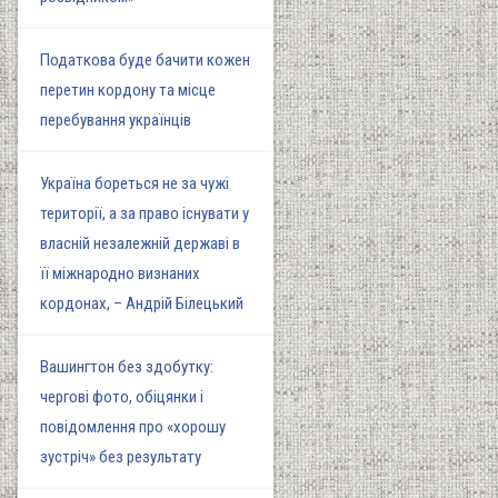
Податкова буде бачити кожен
перетин кордону та місце
перебування українців
Україна бореться не за чужі
території, а за право існувати у
власній незалежній державі в
її міжнародно визнаних
кордонах, – Андрій Білецький
Вашингтон без здобутку:
чергові фото, обіцянки і
повідомлення про «хорошу
зустріч» без результату