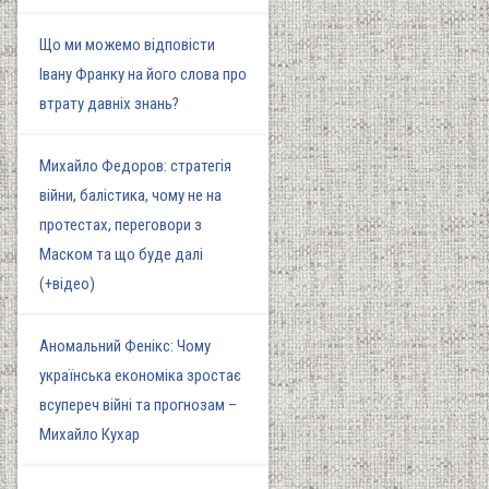
Що ми можемо відповісти
Івану Франку на його слова про
втрату давніх знань?
Михайло Федоров: стратегія
війни, балістика, чому не на
протестах, переговори з
Маском та що буде далі
(+відео)
Аномальний Фенікс: Чому
українська економіка зростає
всупереч війні та прогнозам –
Михайло Кухар