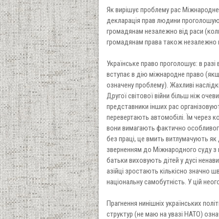
Як вирішує проблему рас Міжнародне 
декларація прав людини проголошуют
громадянам незалежно від раси (коль
громадянам права також незалежно ві
Українське право проголошує: в разі
вступає в дію міжнародне право (як
означену проблему). Жахливі наслід
Другої світової війни більш ніж очевид
представники інших рас організовуют
перевертають автомобілі. Їм через 
вони вимагають фактично особливого
без праці, це вмить витлумачують як 
зверненням до Міжнародного суду з п
батьки виховують дітей у дусі ненави
азійці зростають кількісно значно ш
національну самобутність. У цій неог
Прагнення нинішніх українських полі
структур (не маю на увазі НАТО) озн