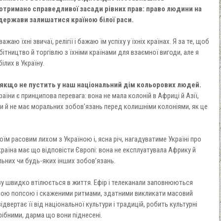
отримано справедливої засади рівних прав: право людини на
держави залишатися країною білої раси.
аю їхні звичаї, релігії і бажаю їм успіху у їхніх країнах. Я за те, щоб
ітництво й торгівлю з їхніми країнами для взаємної вигоди, але я
ілих в Україну.
 якщо не пустить у наш національний дім кольорових людей.
аїни є принципова перевага: вона не мала колоній в Африці й Азії,
ми й не має моральних зобов’язань перед колишніми колоніями, як це
їм расовим лихом з Україною і, ясна річ, нагадуватиме Україні про
раїна має що відповісти Європі: вона не експлуатувала Африку й
льних чи будь-яких інших зобов’язань.
 швидко втілюється в життя. Ефір і телеканали заповнюються
ною попсою і скаженими ритмами, здатними викликати масовий
ідвертає її від національної культури і традицій, робить культурні
ібними, дарма що вони піднесені.