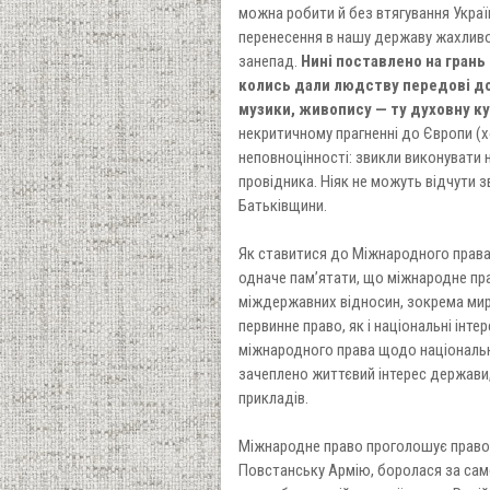
можна робити й без втягування Україн
перенесення в нашу державу жахливог
занепад.
Нині поставлено на грань
колись дали людству передові дос
музики, живопису — ту духовну к
некритичному прагненні до Європи (хо
неповноцінності: звикли виконувати н
провідника. Ніяк не можуть відчути з
Батьківщини.
Як ставитися до Міжнародного права
одначе пам’ятати, що міжнародне пра
міждержавних відносин, зокрема мир
первинне право, як і національні інте
міжнародного права щодо національн
зачеплено життєвий інтерес держави, 
прикладів.
Міжнародне право проголошує право н
Повстанську Армію, боролася за сам