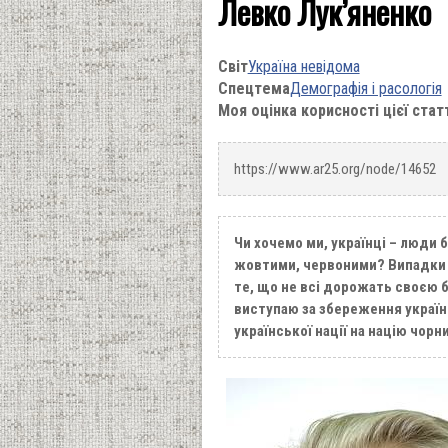
Левко Лук’яненко
Світ
Україна невідома
Спецтема
Демографія і расологія
Моя оцінка корисності цієї стат
https://www.ar25.org/node/14652
Чи хочемо ми, українці – люди б
жовтими, червоними? Випадки 
те, що не всі дорожать своєю 
виступаю за збереження українц
української нації на націю чорн