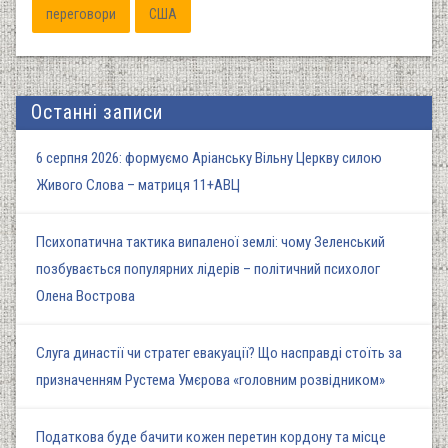
переговори
США
Останні записи
6 серпня 2026: формуємо Аріанську Вільну Церкву силою
Живого Слова – матриця 11+АВЦ
Психопатична тактика випаленої землі: чому Зеленський
позбувається популярних лідерів – політичний психолог
Олена Вострова
Слуга династії чи стратег евакуації? Що насправді стоїть за
призначенням Рустема Умєрова «головним розвідником»
Податкова буде бачити кожен перетин кордону та місце