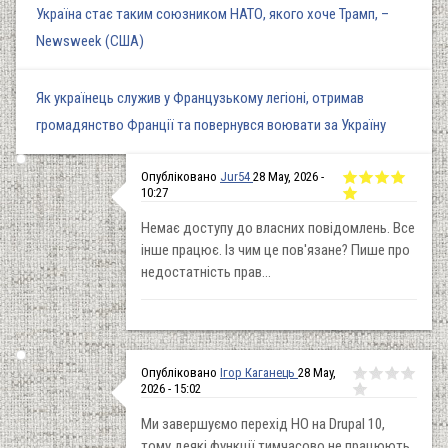
Україна стає таким союзником НАТО, якого хоче Трамп, –
Newsweek (США)
Як українець служив у Французькому легіоні, отримав
громадянство Франції та повернувся воювати за Україну
Опубліковано
Jur54
28 May, 2026 -
10:27
Немає доступу до власних повідомлень. Все
інше працює. Із чим це пов'язане? Пише про
недостатність прав...
Опубліковано
Ігор Каганець
28 May,
2026 - 15:02
Ми завершуємо перехід НО на Drupal 10,
тому деякі функції тимчасово не працюють,