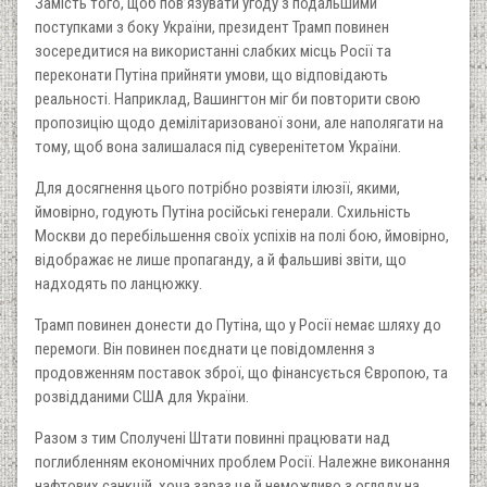
Замість того, щоб пов’язувати угоду з подальшими
поступками з боку України, президент Трамп повинен
зосередитися на використанні слабких місць Росії та
переконати Путіна прийняти умови, що відповідають
реальності. Наприклад, Вашингтон міг би повторити свою
пропозицію щодо демілітаризованої зони, але наполягати на
тому, щоб вона залишалася під суверенітетом України.
Для досягнення цього потрібно розвіяти ілюзії, якими,
ймовірно, годують Путіна російські генерали. Схильність
Москви до перебільшення своїх успіхів на полі бою, ймовірно,
відображає не лише пропаганду, а й фальшиві звіти, що
надходять по ланцюжку.
Трамп повинен донести до Путіна, що у Росії немає шляху до
перемоги. Він повинен поєднати це повідомлення з
продовженням поставок зброї, що фінансується Європою, та
розвідданими США для України.
Разом з тим Сполучені Штати повинні працювати над
поглибленням економічних проблем Росії. Належне виконання
нафтових санкцій, хоча зараз це й неможливо з огляду на