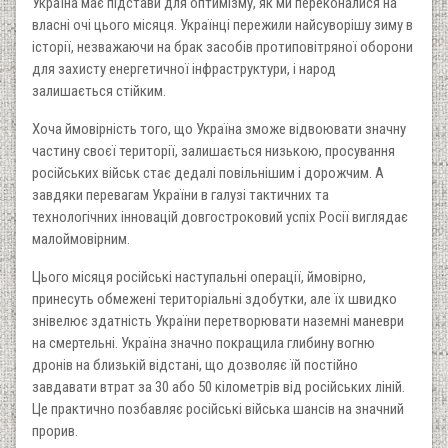
Україна має підстави для оптимізму, як ми переконалися на
власні очі цього місяця. Українці пережили найсуворішу зиму в
історії, незважаючи на брак засобів протиповітряної оборони
для захисту енергетичної інфраструктури, і народ
залишається стійким.
Хоча ймовірність того, що Україна зможе відвоювати значну
частину своєї території, залишається низькою, просування
російських військ стає дедалі повільнішим і дорожчим. А
завдяки перевагам України в галузі тактичних та
технологічних інновацій довгостроковий успіх Росії виглядає
малоймовірним.
Цього місяця російські наступальні операції, ймовірно,
принесуть обмежені територіальні здобутки, але їх швидко
знівелює здатність України перетворювати наземні маневри
на смертельні. Україна значно покращила глибину вогню
дронів на близькій відстані, що дозволяє їй постійно
завдавати втрат за 30 або 50 кілометрів від російських ліній.
Це практично позбавляє російські війська шансів на значний
прорив.