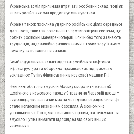
Українська армія припинила втрачати особовий склад, тоді як
якість російських сил продовжує знижуватися.
Україна також посилила удари по російських цілях середньої
дальності, таких як логістичні та протиповітряні системи, що
робить російські маневрені операції, які й без того зазнають
труднощів, надзвичайно ризикованими з точки зору їхнього
початку та поповнення запасів.
Бомбардування на великі відстані російської нафтової
інфраструктури та оборонно-промислових підприємств
ускладнює Путіну фінансування військової машини РФ.
Невпинні обстріли змусили Москву скоротити масштаб
–
щорічного військового параду 9 травня на Червоній площі
видовища, яке зазвичай має на меті демонстрацію сили. Це
стало негласним визнанням безсилля. А економічне
уповільнення в Росії, яке виявилося гіршим, ніж очікувалося,
змусило Путіна вимагати відповідей від своїх вищих
чиновників.