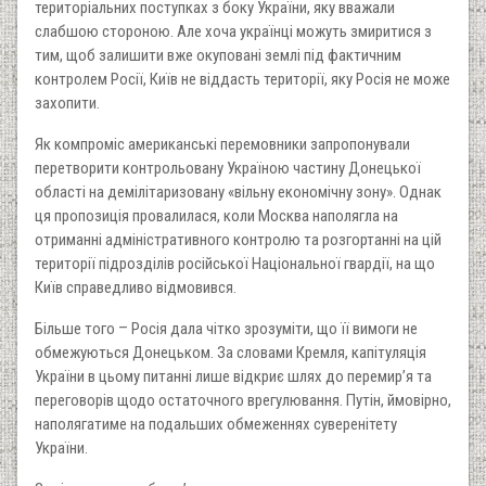
територіальних поступках з боку України, яку вважали
слабшою стороною. Але хоча українці можуть змиритися з
тим, щоб залишити вже окуповані землі під фактичним
контролем Росії, Київ не віддасть території, яку Росія не може
захопити.
Як компроміс американські перемовники запропонували
перетворити контрольовану Україною частину Донецької
області на демілітаризовану «вільну економічну зону». Однак
ця пропозиція провалилася, коли Москва наполягла на
отриманні адміністративного контролю та розгортанні на цій
території підрозділів російської Національної гвардії, на що
Київ справедливо відмовився.
–
Більше того
Росія дала чітко зрозуміти, що її вимоги не
обмежуються Донецьком. За словами Кремля, капітуляція
України в цьому питанні лише відкриє шлях до перемир’я та
переговорів щодо остаточного врегулювання. Путін, ймовірно,
наполягатиме на подальших обмеженнях суверенітету
України.