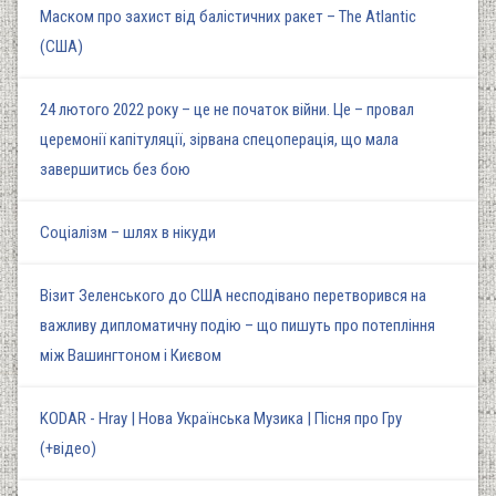
Маском про захист від балістичних ракет – The Atlantic
(США)
24 лютого 2022 року – це не початок війни. Це – провал
церемонії капітуляції, зірвана спецоперація, що мала
завершитись без бою
Соціалізм – шлях в нікуди
Візит Зеленського до США несподівано перетворився на
важливу дипломатичну подію – що пишуть про потепління
між Вашингтоном і Києвом
KODAR - Hray | Нова Українська Музика | Пісня про Гру
(+відео)