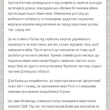
Зросла й втома громадськості від конфлікту, який на сьогодні
затягнувся довше, ніж радянська «Велика Вітчизняна війна»
проти нацистської Німеччини. Обмеження доступу до
мобільного інтернету та популярних додатків соціальних
мереж розпалили невдоволення як серед пересічних росіян,
так і серед еліт.
Це не ставить Путіна під серйозну загрозу державного
перевороту чи повстання, але він, схоже, відчуває тиск, щоб
завершити війну. Проте він все ще наполягає на тому, щоб
зробити це на своїх умовах. Кремль заявив цього місяця, що
подальші мирні переговори будуть «марною тратою часу»,
якщо Київ не здасть контрольовану Україною частину східної
частини Донецької області.
Для Києва це неприйнятно: ця територія включає «фортечний
пояс» міст і селищ, на завоювання яких Росії з її нинішніми
темпами просування знадобилися б роки.
Ця сама безвихідь з минулого року гальмувала миротворчі
зусилля США. Під час тих переговорів Білий дім наполягав на