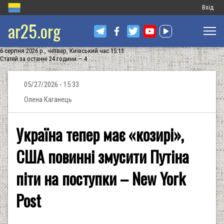
Меню
Вхід
ar25.org
обліков
запису
6 серпня 2026 р., четвер, Київський час 15:13
користу
Статей за останні 24 години — 4
05/27/2026 - 15:33
Олена Каганець
Україна тепер має «козирі»,
США повинні змусити Путіна
піти на поступки – New York
Post