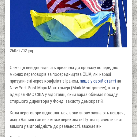
26052702.jpg
Саме ця невідповідність призвела до провалу попередніх
мирних переговорів за посередництва США, які наразі
призупинені через конфлікт з Іраном,
пише у своїй статті
на
New York Post Марк Монтгомері (Mark Montgomery), контр-
адмірал ВМС США у відставці, який зараз обіймає посаду
старшого директора у Фонді захисту демократій.
Коли переговори відновляться, вони знову зазнають невдачі,
якщо Вашингтон не зможе переконати Путіна привести свої
вимоги у відповідність до реальності, вважає він.