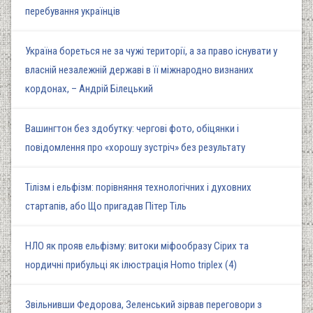
перебування українців
Україна бореться не за чужі території, а за право існувати у
власній незалежній державі в її міжнародно визнаних
кордонах, – Андрій Білецький
Вашингтон без здобутку: чергові фото, обіцянки і
повідомлення про «хорошу зустріч» без результату
Тілізм і ельфізм: порівняння технологічних і духовних
стартапів, або Що пригадав Пітер Тіль
НЛО як прояв ельфізму: витоки міфообразу Сірих та
нордичні прибульці як ілюстрація Homo triplex (4)
Звільнивши Федорова, Зеленський зірвав переговори з