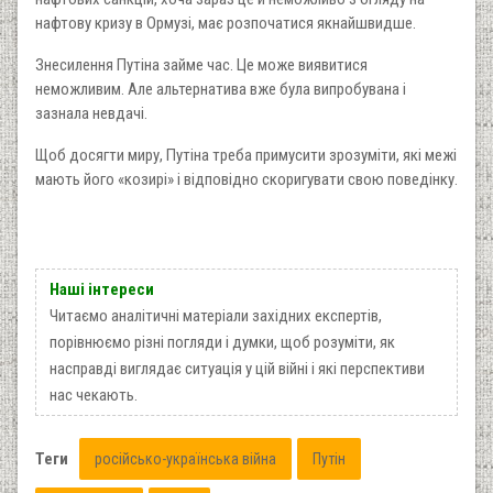
нафтову кризу в Ормузі, має розпочатися якнайшвидше.
Знесилення Путіна займе час. Це може виявитися
неможливим. Але альтернатива вже була випробувана і
зазнала невдачі.
Щоб досягти миру, Путіна треба примусити зрозуміти, які межі
мають його «козирі» і відповідно скоригувати свою поведінку.
Наші інтереси
Читаємо аналітичні матеріали західних експертів,
порівнюємо різні погляди і думки, щоб розуміти, як
насправді виглядає ситуація у цій війні і які перспективи
нас чекають.
Теги
російсько-українська війна
Путін