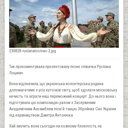
230828-ruslanalocman-2.jpg
Так прокоментувала презентовану пісню співачка Руслана
Лоцман.
Вона відзначила, що українська волонтерська родина
допомагатиме з усіх куточків світу, щоб здолати московську
нечисть та зіграти наш переможний концерт. До нього вона і
підготувала цю композицію разом з Заслуженим
Академічним Ансамблем пісні й танцю Збройних Сил України
під керівництвом Дмитра Антонюка.
Хай звучить вона сьогодні на кожному блокпосту, на