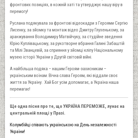
фронтових позиціях, в кожній хаті та утверджує нашу віру в
перемогу!
Руслана подякувала за фронтові відеокадри з Героями Сергію
Лисенку, за зйомку та монтаж відео Дмитру Глухенькому, за
аранжування Володимиру Матвійчуку, за студійне зведення
Юрію Куплівацькому, за рукотворне вбрання Галині Забаштій
та Мілі Званцевій, за сприяння у зйомці кліпу Національному
музею історії України у Другій світовій війні.
А найбільша подяка – нашим Героям-захисникам –
українським воїнам. Вічна слава Героям, які віддали своє
життя за Україну. Хай Бог усім допомагає, а Україна наша
перемагає!
Ще одна пісня про те, що УКРАЇНА ПЕРЕМОЖЕ, лунає на
центральній площі у Празі.
Колумбійці співають українською на День незалежності
України!