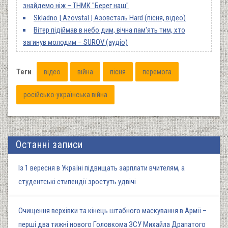
знайдемо ніж – ТНМК "Берег наш"
Skladno | Azovstal | Азовсталь Hard (пісня, відео)
Вітер підіймав в небо дим, вічна пам'ять тим, хто
загинув молодим – SUROV (аудіо)
Теги
відео
війна
пісня
перемога
російсько-українська війна
Останні записи
Із 1 вересня в Україні підвищать зарплати вчителям, а
студентські стипендії зростуть удвічі
Очищення верхівки та кінець штабного маскування в Армії –
перші два тижні нового Головкома ЗСУ Михайла Драпатого