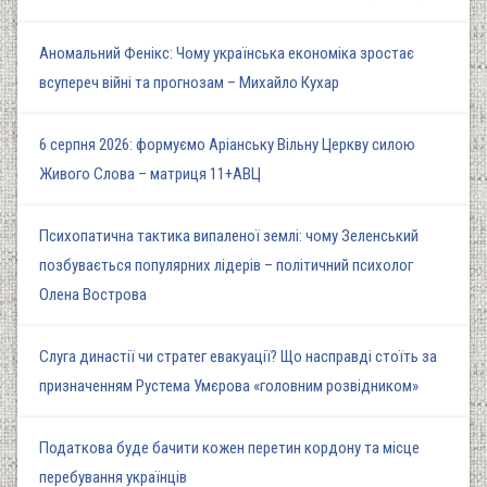
Аномальний Фенікс: Чому українська економіка зростає
всупереч війні та прогнозам – Михайло Кухар
6 серпня 2026: формуємо Аріанську Вільну Церкву силою
Живого Слова – матриця 11+АВЦ
Психопатична тактика випаленої землі: чому Зеленський
позбувається популярних лідерів – політичний психолог
Олена Вострова
Слуга династії чи стратег евакуації? Що насправді стоїть за
призначенням Рустема Умєрова «головним розвідником»
Податкова буде бачити кожен перетин кордону та місце
перебування українців