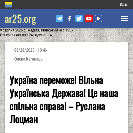
Меню
Вхід
ar25.org
обліков
запису
9 серпня 2026 р., неділя, Київський час 15:37
користу
Статей за останні 24 години — 4
08/28/2023 - 10:46
Олена Каганець
Україна переможе! Вільна
Українська Держава! Це наша
спільна справа! – Руслана
Лоцман