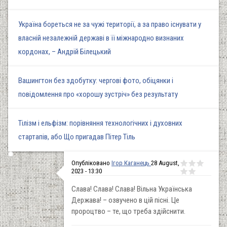
Україна бореться не за чужі території, а за право існувати у
власній незалежній державі в її міжнародно визнаних
кордонах, – Андрій Білецький
Вашингтон без здобутку: чергові фото, обіцянки і
повідомлення про «хорошу зустріч» без результату
Тілізм і ельфізм: порівняння технологічних і духовних
стартапів, або Що пригадав Пітер Тіль
Опубліковано
Ігор Каганець
28 August,
2023 - 13:30
Слава! Слава! Слава! Вільна Українська
Держава! – озвучено в цій пісні. Це
пророцтво – те, що треба здійснити.