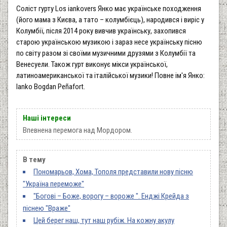
Соліст гурту Los iankovers Янко має українське походження
(його мама з Києва, а тато – колумбієць), народився і виріс у
Колумбії, після 2014 року вивчив українську, захопився
старою українською музикою і зараз несе українську пісню
по світу разом зі своїми музичними друзями з Колумбії та
Венесуели. Також гурт виконує мікси української,
латиноамериканської та італійської музики! Повне ім'я Янко:
Ianko Bogdan Peñafort.
Наші інтереси
Впевнена перемога над Мордором.
В тему
Пономарьов, Хома, Тополя представили нову пісню
"Україна переможе"
"Богові – Боже, ворогу – вороже ". Енджі Крейда з
піснею "Враже"
Цей берег наш, тут наш рубіж. На кожну акулу