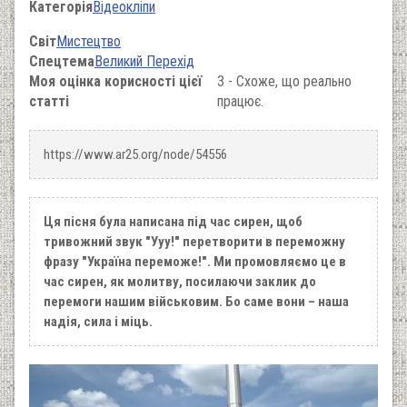
Категорія
Відеокліпи
Світ
Мистецтво
Спецтема
Великий Перехід
Моя оцінка корисності цієї
3 - Схоже, що реально
статті
працює.
https://www.ar25.org/node/54556
Ця пісня була написана під час сирен, щоб
тривожний звук "Ууу!" перетворити в переможну
фразу "Україна переможе!". Ми промовляємо це в
час сирен, як молитву, посилаючи заклик до
перемоги нашим військовим. Бо саме вони – наша
надія, сила і міць.