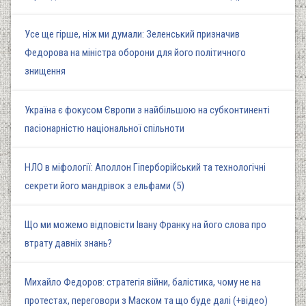
Усе ще гірше, ніж ми думали: Зеленський призначив
Федорова на міністра оборони для його політичного
знищення
Україна є фокусом Європи з найбільшою на субконтиненті
пасіонарністю національної спільноти
НЛО в міфології: Аполлон Гіперборійський та технологічні
секрети його мандрівок з ельфами (5)
Що ми можемо відповісти Івану Франку на його слова про
втрату давніх знань?
Михайло Федоров: стратегія війни, балістика, чому не на
протестах, переговори з Маском та що буде далі (+відео)