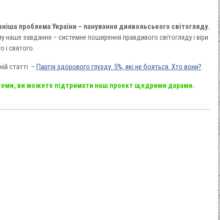
вніша проблема України – панування диявольського світогляду.
му наше завдання – системне поширення правдивого світогляду і віри
 і святого.
ній статті
–
Партія здорового глузду: 5%, які не бояться. Хто вони?
.
 теми, ви можете підтримати наш проект щедрими дарами.