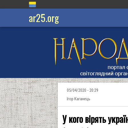
ar25.org
05/04/2020 - 20:29
Ігор Каганець
У кого вірять украї