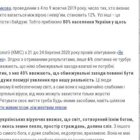
мкова
, проведеним з 4 по 9 жовтня 2019 року, число тих, хто визнає
хто вагається між вірою і невір’ям, становить 12%. Усі інші – це
теїсти і байдужі. Тобто приблизно
80% населення України у щось
логії (КМІС) з 21 до 24 березня 2020 року провів опитування «
Як
ну
». Згідно з отриманими результатами, лише
6%
опитаних не турбує
важають, що ніякі обмежувальні заходи взагалі не потрібні.
ин, з них 40% вважають, що обмежувальні заходи повинні бути
є
дуже похмурі уявлення про нашу реальність
. Ці люди
ному й небезпечному світі, а самі вони є надзвичайно слабкими і
ртельні віруси, від яких можуть захистити тільки жорсткі
. Рятувати своє життя треба будь-якими засобами, навіть шляхом
ти живим псом, ніж мертвим левом
.
українських віруючих вважає, що світ, сотворений їхнім богом,
 якесь земне пекло, простір страждань, долина сліз.
З іншого
о самого бога, є дуже слабкою, недолугою, вразливою. Вона не має
граям всюдисущих злобних вірусів та іншим напастям.