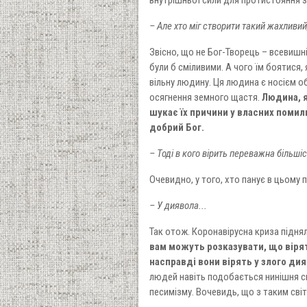
– Але хто міг створити такий жахливи
Звісно, що не Бог-Творець – всевишні
були б сміливими. А чого їм боятися,
вільну людину. Ця людина є носієм о
осягнення земного щастя.
Людина, я
шукає їх причини у власних помилка
добрий Бог.
– Тоді в кого вірить переважна більші
Очевидно, у того, хто панує в цьому п
– У диявола...
Так отож. Коронавірусна криза піднял
вам можуть розказувати, що вірят
насправді вони вірять у злого дия
людей навіть подобається нинішня с
песимізму. Вочевидь, що з таким світ