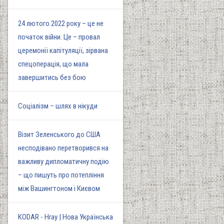
24 лютого 2022 року – це не
початок війни. Це – провал
церемонії капітуляції, зірвана
спецоперація, що мала
завершитись без бою
Соціалізм – шлях в нікуди
Візит Зеленського до США
несподівано перетворився на
важливу дипломатичну подію
– що пишуть про потепління
між Вашингтоном і Києвом
KODAR - Hray | Нова Українська