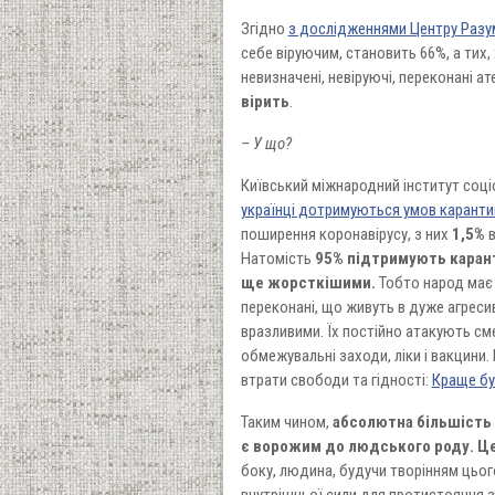
Згідно
з дослідженнями Центру Разу
себе віруючим, становить 66%, а тих, 
невизначені, невіруючі, переконані а
вірить
.
– У що?
Київський міжнародний інститут соціо
українці дотримуються умов каранти
поширення коронавірусу, з них
1,5%
в
Натомість
95% підтримують карант
ще жорсткішими.
Тобто народ ма
переконані, що живуть в дуже агресив
вразливими. Їх постійно атакують сме
обмежувальні заходи, ліки і вакцини
втрати свободи та гідності:
Краще бу
Таким чином,
абсолютна більшість 
є ворожим до людського роду. Це
боку, людина, будучи творінням цьог
внутрішньої сили для протистояння з