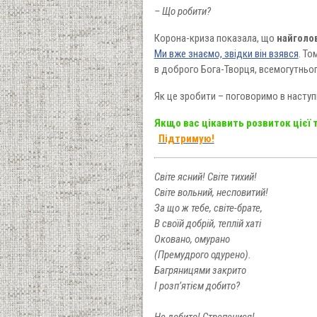
– Що робити?
Корона-криза показала, що
найголо
Ми вже знаємо, звідки він взявся
. То
в доброго Бога-Творця, всемогутнього
Як це зробити – поговоримо в наступ
Якщо вас цікавить розвиток цієї
Підтримую!
Світе ясний! Світе тихий!
Світе вольний, несповитий!
За що ж тебе, світе-брате,
В своїй добрій, теплій хаті
Оковано, омурано
(Премудрого одурено).
Багряницями закрито
І розп’ятієм добито?
Не добито! Стрепенися!