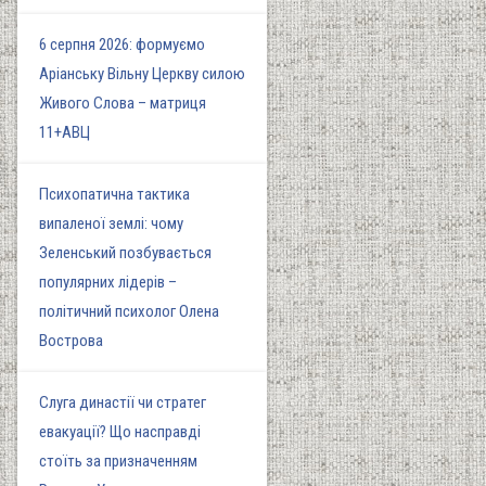
6 серпня 2026: формуємо
Аріанську Вільну Церкву силою
Живого Слова – матриця
11+АВЦ
Психопатична тактика
випаленої землі: чому
Зеленський позбувається
популярних лідерів –
політичний психолог Олена
Вострова
Слуга династії чи стратег
евакуації? Що насправді
стоїть за призначенням