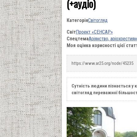
(+аудіо)
Категорія
Світогляд
Світ
Проект «СЕНСАР»
Спецтема
Аріянство, аріохрестиян
Моя оцінка корисності цієї стат
https://www.ar25.org/node/45235
Сутність людини пізнається у к
світогляд переважної більшості