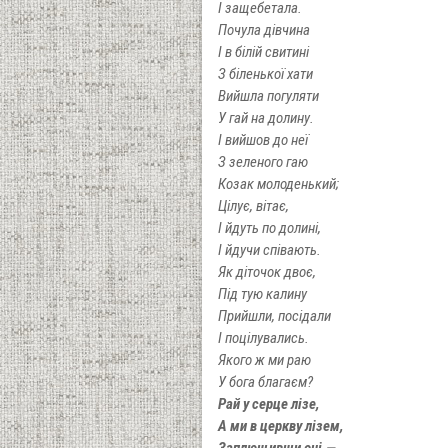
І защебетала.
Почула дівчина
І в білій свитині
З біленької хати
Вийшла погуляти
У гай на долину.
І вийшов до неї
З зеленого гаю
Козак молоденький;
Цілує, вітає,
І йдуть по долині,
І йдучи співають.
Як діточок двоє,
Під тую калину
Прийшли, посідали
І поцілувались.
Якого ж ми раю
У бога благаєм?
Рай у серце лізе,
А ми в церкву лізем,
Заплющивши очі,—