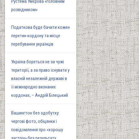
Рустема Умєрова «головним
розвідником»
Податкова буде бачити кожен
перетин кордону та місце
перебування українців
Україна бореться не за чужі
території, а за право існувати у
власній незалежній державі в
її міжнародно визнаних
кордонах, – Андрій Білецький
Вашингтон без здобутку:
чергові фото, обіцянки і
повідомлення про «хорошу
зустріч» без результату