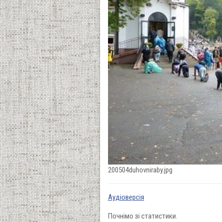
200504duhovniraby.jpg
Аудіоверсія
Почнімо зі статистики.