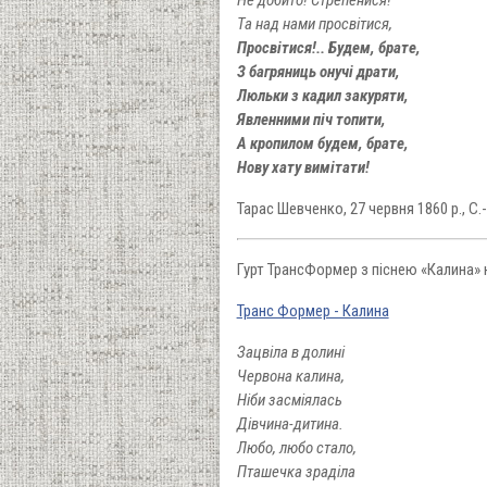
Та над нами просвітися,
Просвітися!.. Будем, брате,
З багряниць онучі драти,
Люльки з кадил закуряти,
Явленними піч топити,
А кропилом будем, брате,
Нову хату вимітати!
Тарас Шевченко, 27 червня 1860 р., С.
Гурт ТрансФормер з піснею «Калина» 
Транс Формер - Калина
Зацвіла в долині
Червона калина,
Ніби засміялась
Дівчина-дитина.
Любо, любо стало,
Пташечка зраділа