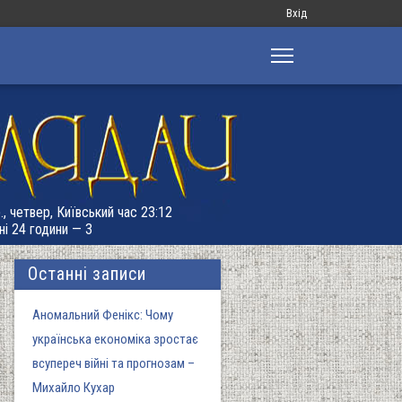
Меню
Вхід
облікового
запису
користувача
., четвер, Київський час 23:12
ні 24 години — 3
Останні записи
Аномальний Фенікс: Чому
українська економіка зростає
всупереч війні та прогнозам –
Михайло Кухар