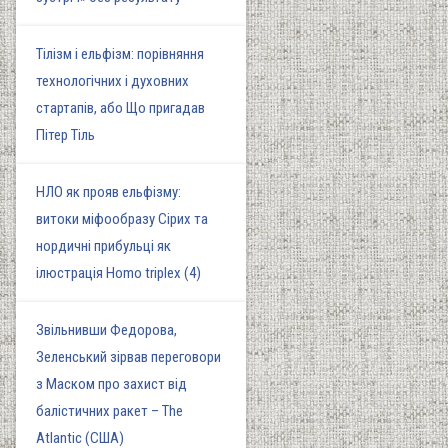
Тілізм і ельфізм: порівняння
технологічних і духовних
стартапів, або Що пригадав
Пітер Тіль
НЛО як прояв ельфізму:
витоки міфообразу Сірих та
нордичні прибульці як
ілюстрація Homo triplex (4)
Звільнивши Федорова,
Зеленський зірвав переговори
з Маском про захист від
балістичних ракет – The
Atlantic (США)