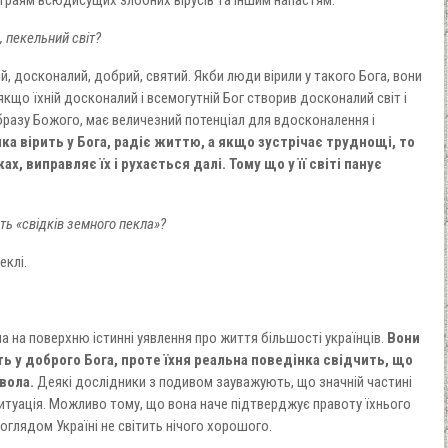
й, пекельний світ?
й, досконалий, добрий, святий. Якби люди вірили у такого Бога, вони
 якщо їхній досконалий і всемогутній Бог створив досконалий світ і
бразу Божого, має величезний потенціал для вдосконалення і
ка вірить у Бога, радіє життю, а якщо зустрічає труднощі, то
х, виправляє їх і рухається далі. Тому що у її світі панує
сть «свідків земного пекла»?
еклі.
а на поверхню істинні уявлення про життя більшості українців.
Вони
ь у доброго Бога, проте їхня реальна поведінка свідчить, що
вола.
Деякі дослідники з подивом зауважують, що значній частині
итуація. Можливо тому, що вона наче підтверджує правоту їхнього
оглядом Україні не світить нічого хорошого.