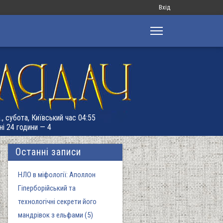
Меню
Вхід
облікового
запису
користувача
., субота, Київський час 04:55
ні 24 години — 4
Останні записи
НЛО в міфології: Аполлон
Гіперборійський та
технологічні секрети його
мандрівок з ельфами (5)