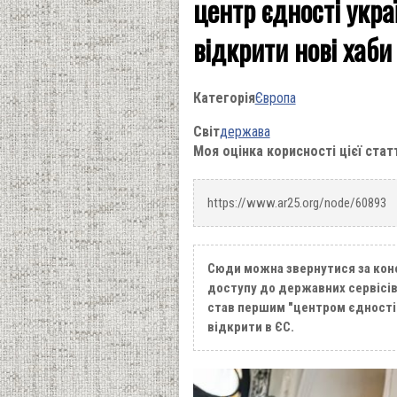
центр єдності укра
відкрити нові хаби 
Категорія
Європа
Світ
держава
Моя оцінка корисності цієї стат
https://www.ar25.org/node/60893
Сюди можна звернутися за консу
доступу до державних сервісів 
став першим "центром єдності",
відкрити в ЄС.