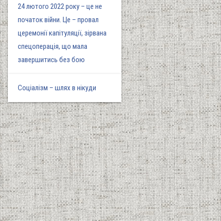
24 лютого 2022 року – це не
початок війни. Це – провал
церемонії капітуляції, зірвана
спецоперація, що мала
завершитись без бою
Соціалізм – шлях в нікуди