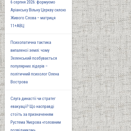
6 серпня 2026: формуємо
Аріанську Вільну Церкву силою
Живого Слова – матриця
11+АВЦ
Психопатична тактика
випаленої землі: чому
Зеленський позбувається
популярних лідерів –
політичний психолог Олена
Вострова
Слуга династії чи стратег
евакуації? Що насправді
стоїть за призначенням
Рустема Умєрова «головним
розвідником»