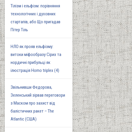
Тілізм і ельфізм: порівняння
технологічних і духовних
стартапів, або Що пригадав
Пітер Тіль
НЛО як прояв ельфізму:
витоки міфообразу Сірих та
нордичні прибульці як
ілюстрація Homo triplex (4)
Звільнивши Федорова,
Зеленський зірвав переговори
з Маском про захист від
балістичних ракет – The
Atlantic (США)