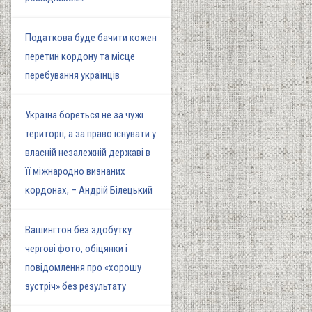
Податкова буде бачити кожен
перетин кордону та місце
перебування українців
Україна бореться не за чужі
території, а за право існувати у
власній незалежній державі в
її міжнародно визнаних
кордонах, – Андрій Білецький
Вашингтон без здобутку:
чергові фото, обіцянки і
повідомлення про «хорошу
зустріч» без результату