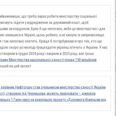
айважливіше, що треба зараз робити міністерству соціальної
 зможуть їздити у відрядження за державний кошт, щоб
цями за кордоном. Було б ще непогано, якби це міністерство і для
які залишися в Україні, щось робило, а не кинула їх напризволяще.
і так непогано платять. Краще б потурбувалися про тих, хто ще
адою скоро усі молоді працездатні українці втечуть з України. У нас
створили в грудні 2024 року і закрили в 2025 році, але гроші
граму Міністерства національної єдності понад 150 мільйонів
грошей на цей проект.
 керівник Нафтогазу став очільником міністерства єдності України
сті, створене під Чернишова, можуть ліквідувати – джерела
лизько 17 млн євро на реалізацію проєкту «Допомога біженцям від