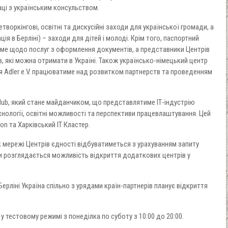
аці з українським консульством.
етворкінгові, освітні та дискусійні заходи для української громади, а
ія в Берліні) – заходи для дітей і молоді. Крім того, паспортний
ме щодо послуг з оформлення документів, а представники Центрів
, які можна отримати в Україні. Також українсько-німецький центр
лля Adler e.V. працюватиме над розвитком партнерств та проведенням
Hub, який стане майданчиком, що представлятиме ІТ-індустрію
хнології, освітні можливості та перспективи працевлаштування. Цей
on та Харківський ІТ Кластер.
 мережі Центрів єдності відбуватиметься з урахуванням запиту
би розглядається можливість відкриття додаткових центрів у
Берліні Україна спільно з урядами країн-партнерів планує відкриття
у тестовому режимі з понеділка по суботу з 10:00 до 20:00.