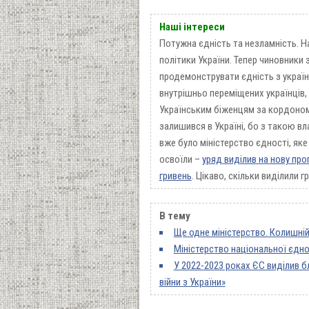
Наші інтереси
Потужна єдність та незламність. Н
політики України. Тепер чиновники
продемонструвати єдність з україн
внутрішньо переміщених українців, 
Українським біженцям за кордоном 
залишився в Україні, бо з такою вл
вже було міністерство єдності, яке 
освоїли –
уряд виділив на нову про
гривень
. Цікаво, скільки виділили 
В тему
Ще одне міністерство. Колишній
Міністерство національної єдно
У 2022-2023 роках ЄС виділив б
війни з України»