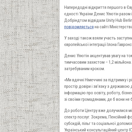
Напередодні відкриття першого в Євро
єдності України Денис Улютін разом
Добріндтом відвідали Unity Hub Berli
повідомляється
на сайті Міністерства
У заході також взяли участь заступниц
європейської інтеграції Ілона Гавро
Денис Улютін акцентував увагу на том
тимчасовим захистом – 1,2 мільйона. 
затребуваним кроком.
«Ми вдячні Німеччині за підтримку і
простір довіри і зв’язку з державою
інформацію про освіту, роботу, бізне
зі своїми громадянами, де б вони не 
До роботи Центру вже долучилися між
спектр послуг. Зокрема, Пенсійний ф
субсидій, пільг та соціальної допомо
Український консультаційний центр I