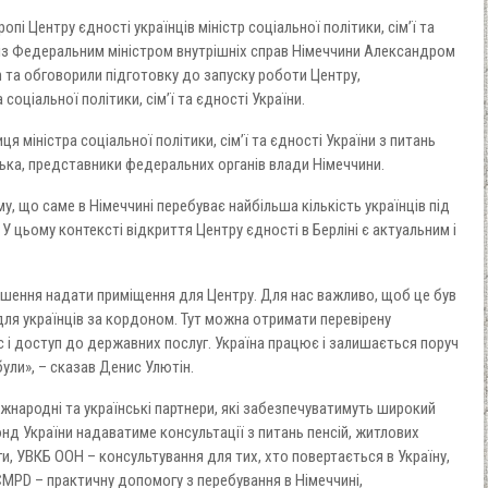
пі Центру єдності українців міністр соціальної політики, сім’ї та
 із Федеральним міністром внутрішніх справ Німеччини Александром
n та обговорили підготовку до запуску роботи Центру,
 соціальної політики, сімʼї та єдності України.
я міністра соціальної політики, сімʼї та єдності України з питань
нська, представники федеральних органів влади Німеччини.
у, що саме в Німеччині перебуває найбільша кількість українців під
У цьому контексті відкриття Центру єдності в Берліні є актуальним і
 рішення надати приміщення для Центру. Для нас важливо, щоб це був
 для українців за кордоном. Тут можна отримати перевірену
с і доступ до державних послуг. Україна працює і залишається поруч
були», – сказав Денис Улютін.
народні та українські партнери, які забезпечуватимуть широкий
онд України надаватиме консультації з питань пенсій, житлових
ги, УВКБ ООН – консультування для тих, хто повертається в Україну,
CMPD – практичну допомогу з перебування в Німеччині,