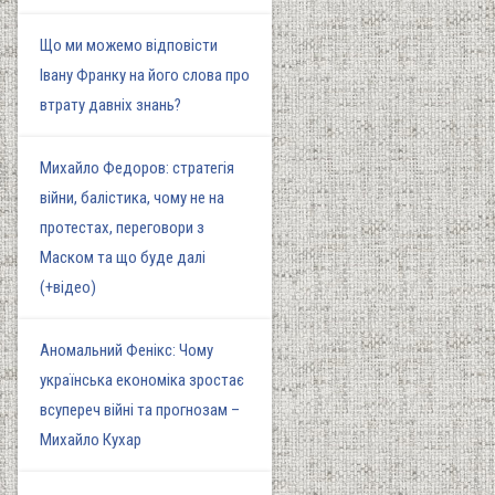
Що ми можемо відповісти
Івану Франку на його слова про
втрату давніх знань?
Михайло Федоров: стратегія
війни, балістика, чому не на
протестах, переговори з
Маском та що буде далі
(+відео)
Аномальний Фенікс: Чому
українська економіка зростає
всупереч війні та прогнозам –
Михайло Кухар