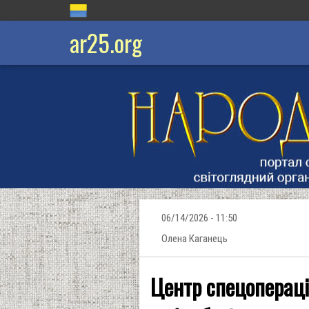
ar25.org
06/14/2026 - 11:50
Олена Каганець
Центр спецоперац