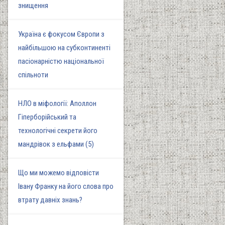
знищення
Україна є фокусом Європи з
найбільшою на субконтиненті
пасіонарністю національної
спільноти
НЛО в міфології: Аполлон
Гіперборійський та
технологічні секрети його
мандрівок з ельфами (5)
Що ми можемо відповісти
Івану Франку на його слова про
втрату давніх знань?