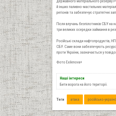
державного матеріального резерву Р
й інших паливно-мастильних матеріал
регіонів та забезпечує стратегічні за
Після влучань безпілотників СБУ н
три великих осередки займання в резе
Російські склади нафтопродуктів, НП
СБУ. Саме вони забезпечують ресур
проти України, зазначається у повідо
Фото Exilenova+
Наші інтереси
Бити ворога на його території.
Теги
атака
російсько-українс