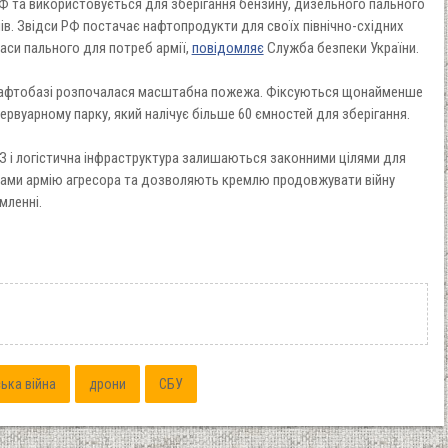
Ф та використовується для зберігання бензину, дизельного пального
ів. Звідси РФ постачає нафтопродукти для своїх північно-східних
паси пального для потреб армії,
повідомляє
Служба безпеки України.
а нафтобазі розпочалася масштабна пожежа. Фіксуються щонайменше
рвуарному парку, який налічує більше 60 ємностей для зберігання.
З і логістична інфраструктура залишаються законними цілями для
сами армію агресора та дозволяють кремлю продовжувати війну
мленні.
ька війна
дрони
СБУ