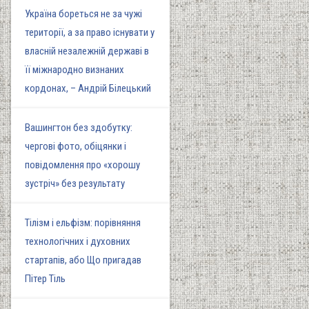
Україна бореться не за чужі
території, а за право існувати у
власній незалежній державі в
її міжнародно визнаних
кордонах, – Андрій Білецький
Вашингтон без здобутку:
чергові фото, обіцянки і
повідомлення про «хорошу
зустріч» без результату
Тілізм і ельфізм: порівняння
технологічних і духовних
стартапів, або Що пригадав
Пітер Тіль