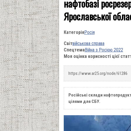
нафтобазі росрезер
Ярославської обла
Категорія
Росія
Світ
військова справа
Спецтема
Війна з Росією 2022
Моя оцінка корисності цієї стат
https://www.ar25.org/node/61286
Російські склади нафтопродукт
цілями для СБУ.