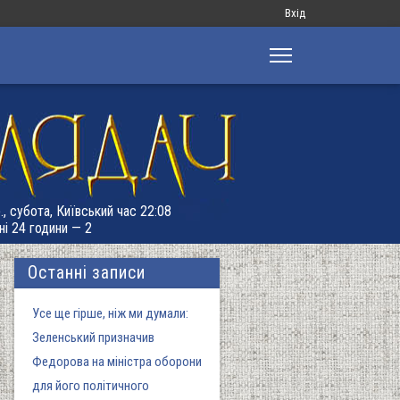
Меню
Вхід
облікового
запису
користувача
., субота, Київський час 22:08
ні 24 години — 2
Останні записи
Усе ще гірше, ніж ми думали:
Зеленський призначив
Федорова на міністра оборони
для його політичного