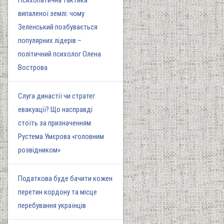
Психопатична тактика
випаленої землі: чому
Зеленський позбувається
популярних лідерів –
політичний психолог Олена
Вострова
Слуга династії чи стратег
евакуації? Що насправді
стоїть за призначенням
Рустема Умєрова «головним
розвідником»
Податкова буде бачити кожен
перетин кордону та місце
перебування українців