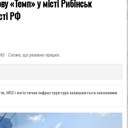
ву «Темп» у місті Рибінськ
сті РФ
ті
3 - Схоже, що реально працює.
ів, НПЗ і логістична інфраструктура залишаються законними