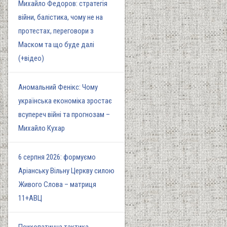
Михайло Федоров: стратегія
війни, балістика, чому не на
протестах, переговори з
Маском та що буде далі
(+відео)
Аномальний Фенікс: Чому
українська економіка зростає
всупереч війні та прогнозам –
Михайло Кухар
6 серпня 2026: формуємо
Аріанську Вільну Церкву силою
Живого Слова – матриця
11+АВЦ