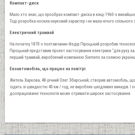
Компакт-диск
Мало хто знає, що прообраз компакт-диска в кінці 1960-х винайшов
Тоді розробка носила науковий характер і не мала нічого спільног
Електричний трамвай
На початку 1870-х полтавчанин Федір Піроцький розробив технологію
Піроцький представив проект застосування електрики "для руху залі
перший трамвай, вироблений компанією Siemens за схемою українц
Екоавтомобіль, що працює на повітрі
Житель Харкова, 48-річний Олег Збарський, створив автомобіль, що
їздить зі швидкістю 40 км / год, не виробляє шкідливих викидів. І
доопрацюванні технологія може отримати широке застосування.