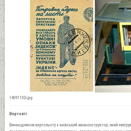
14091102r.jpg
Вертоліт
Винахідником вертольоту є київський авіаконструктор, який емігрув