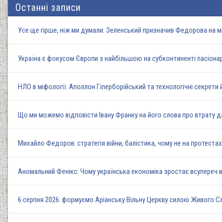
Останні записи
Усе ще гірше, ніж ми думали: Зеленський призначив Федорова на м
Україна є фокусом Європи з найбільшою на субконтиненті пасіона
НЛО в міфології: Аполлон Гіперборійський та технологічні секрети
Що ми можемо відповісти Івану Франку на його слова про втрату д
Михайло Федоров: стратегія війни, балістика, чому не на протеста
Аномальний Фенікс: Чому українська економіка зростає всупереч в
6 серпня 2026: формуємо Аріанську Вільну Церкву силою Живого 