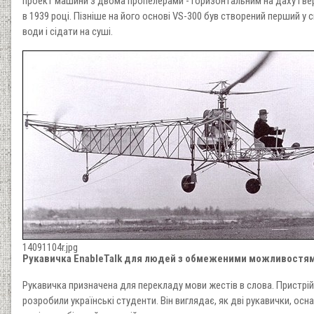
проект машини з двома пропелерами - горизонтальним на даху і вер
в 1939 році. Пізніше на його основі VS-300 був створений перший у с
води і сідати на суші.
14091104r.jpg
Рукавичка EnableTalk для людей з обмеженими можливостя
Рукавичка призначена для перекладу мови жестів в слова. Пристр
розробили українські студенти. Він виглядає, як дві рукавички, ос