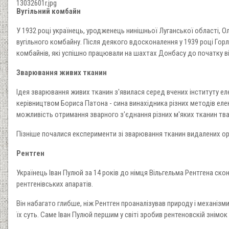
13032601r.jpg
Вугільний комбайн
У 1932 році українець, уродженець нинішньої Луганської області, О
вугільного комбайну. Після деякого вдосконалення у 1939 році Горл
комбайнів, які успішно працювали на шахтах Донбасу до початку ві
Зварювання живих тканин
Ідея зварювання живих тканин з'явилася серед вчених інституту ел
керівництвом Бориса Патона - сина винахідника різних методів ел
можливість отримання зварного з'єднання різних м'яких тканин тва
Пізніше почалися експерименти зі зварювання тканин видалених ор
Рентген
Українець Іван Пулюй за 14 років до німця Вільгельма Рентгена ск
рентгенівських апаратів.
Він набагато глибше, ніж Рентген проаналізував природу і механіз
їх суть. Саме Іван Пулюй першим у світі зробив рентеновскій знімо