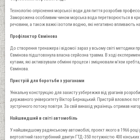
Технологію опріснення морської води для пиття розробив профес
Заморожена особливим чином морська вода перетворюється в крист
речовини, а також важкі ізотопи водню, які негативно впливають на
Профілактор Євмінова
До створення тренажера і відомої зараз у всьому світі методики п
Євмінова підштовхнула власна серйозна травма. В ході експеримент
кутами, які активізували обмінні процеси і зміцнювали м'язи хребт
Євмінова.
Пристрій для боротьби з ураганами
Унікальну конструкцію для захисту узбережжя від ураганів розроб
державного університету Віктор Бернацький. Пристрій вловлює пото
зустрічного потоку повітря. За свій винахід українець отримав на
Найшвидший в світі автомобіль
У найшвидшому радянському автомобілі, проект якого в 1966 році 
вертолітний газотурбінний двигун ГТД-350 потужністю 400 кінськи