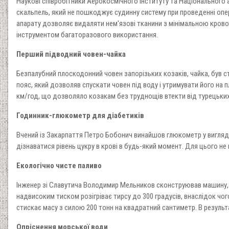
Наукові співробітники Аерокосмічного інституту та Національного 
скальпель, який не пошкоджує судинну систему при проведенні опер
апарату дозволяє видаляти нем'язові тканини з мінімальною кровов
інструментом багаторазового використання.
Перший підводний човен-чайка
Безпалубний плоскодонний човен запорізьких козаків, чайка, був ст
пояс, який дозволяв спускати човен під воду і утримувати його на 
км/год, що дозволяло козакам без труднощів втекти від турецьких
Годинник-глюкометр для діабетиків
Вчений із Закарпаття Петро Бобонич винайшов глюкометр у вигляд
дізнаватися рівень цукру в крові в будь-який момент. Для цього не
Екологічно чисте паливо
Інженер зі Славутича Володимир Мельников сконструював машину, я
надвисоким тиском розігріває тирсу до 300 градусів, внаслідок чо
стискає масу з силою 200 тонн на квадратний сантиметр. В результ
Опріснення морської води