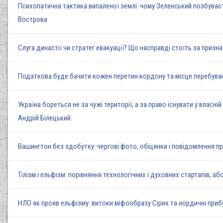
Психопатична тактика випаленої землі: чому Зеленський позбуваєт
Вострова
Слуга династії чи стратег евакуації? Що насправді стоїть за при
Податкова буде бачити кожен перетин кордону та місце перебуван
Україна бореться не за чужі території, а за право існувати у власн
Андрій Білецький
Вашингтон без здобутку: чергові фото, обіцянки і повідомлення пр
Тілізм і ельфізм: порівняння технологічних і духовних стартапів, аб
НЛО як прояв ельфізму: витоки міфообразу Сірих та нордичні прибул