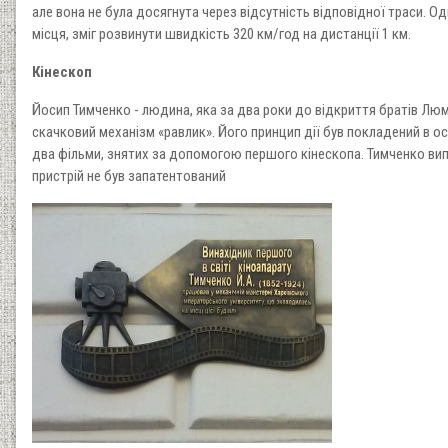
але вона не була досягнута через відсутність відповідної траси. Од
місця, зміг розвинути швидкість 320 км/год на дистанції 1 км.
Кінескоп
Йосип Тимченко - людина, яка за два роки до відкриття братів Л
скачковий механізм «равлик». Його принцип дії був покладений в ос
два фільми, знятих за допомогою першого кінескопа. Тимченко вип
пристрій не був запатентований