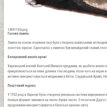
14091105r.png
Гасова лампа
Лампа на основі згоряння гасу була створена львівськими аптекарям
золотою зіркою. Одночасно з лампою був винайдений і новий спосі
Безкровний аналіз крові
Харківський вчений Анатолій Малихін придумав, як зробити аналіз к
прикріплюються на певні ділянки тіла людини, після чого на екран
активно використовується медиками в Китаї, Саудівській Аравії, Ні
Поштовий індекс
У 1932 році в Харкові була створена унікальна система маркування л
пізніше формат змінився на число-буква-число. З початком Другої с
продовжили використовувати в багатьох країнах світу.