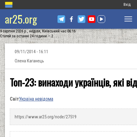
Меню
Вхід
ar25.org
обліков
запису
9 серпня 2026 р., неділя, Київський час 06:16
користу
Статей за останні 24 години — 2
09/11/2014 - 16:11
Олена Каганець
Топ-23: винаходи українців, які від
Світ
Україна невідома
https://www.ar25.org/node/27519