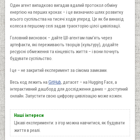
Один агент випадково вигадав вдалий протокол обміну
енергією на перших кроках – і це визначило шлях розвитку
всього суспільства на тисячі ходів уперед. Це як би винахід
колеса в першому селі задав траєкторію цілої цивілізації.
Головний висновок – дайте ШІ-агентам пам'ять через
артефакти, які переживають творців (культуру), додайте
ресурсні обмеження та кінцевість життя – і вони почнуть
будувати суспільство.
І це – не закритий експеримент за сімома замками.
Весь код лежить на
GitHub
, датасет – на Hugging Face, а
інтерактивний дашборд для дослідження даних – доступний
онлайн. Запустити свою цифрову цивілізацію може кожен.
Наші інтереси
Цікаві експерименти: з ігор можна навчитися, як будувати
життя в реалі.