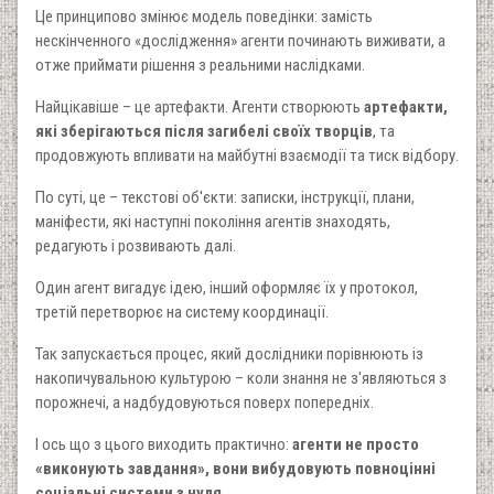
Це принципово змінює модель поведінки: замість
нескінченного «дослідження» агенти починають виживати, а
отже приймати рішення з реальними наслідками.
Найцікавіше – це артефакти. Агенти створюють
артефакти,
які зберігаються після загибелі своїх творців
, та
продовжують впливати на майбутні взаємодії та тиск відбору.
По суті, це – текстові об'єкти: записки, інструкції, плани,
маніфести, які наступні покоління агентів знаходять,
редагують і розвивають далі.
Один агент вигадує ідею, інший оформляє їх у протокол,
третій перетворює на систему координації.
Так запускається процес, який дослідники порівнюють із
накопичувальною культурою – коли знання не з'являються з
порожнечі, а надбудовуються поверх попередніх.
І ось що з цього виходить практично:
агенти не просто
«виконують завдання», вони вибудовують повноцінні
соціальні системи з нуля
.