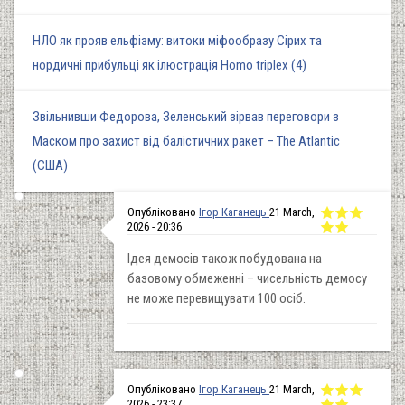
НЛО як прояв ельфізму: витоки міфообразу Сірих та
нордичні прибульці як ілюстрація Homo triplex (4)
Звільнивши Федорова, Зеленський зірвав переговори з
Маском про захист від балістичних ракет – The Atlantic
(США)
Опубліковано
Ігор Каганець
21 March,
2026 - 20:36
Ідея демосів також побудована на
базовому обмеженні – чисельність демосу
не може перевищувати 100 осіб.
Опубліковано
Ігор Каганець
21 March,
2026 - 23:37