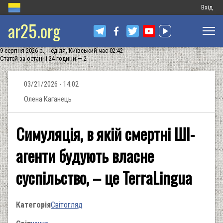
Меню
Вхід
ar25.org
обліков
запису
9 серпня 2026 р., неділя, Київський час 02:42
користу
Статей за останні 24 години — 2
03/21/2026 - 14:02
Олена Каганець
Симуляція, в якій смертні ШІ-
агенти будують власне
суспільство, – це TerraLingua
Категорія
Світогляд