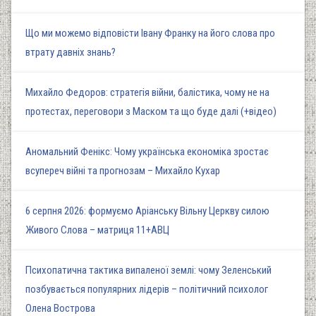
Що ми можемо відповісти Івану Франку на його слова про
втрату давніх знань?
Михайло Федоров: стратегія війни, балістика, чому не на
протестах, переговори з Маском та що буде далі (+відео)
Аномальний Фенікс: Чому українська економіка зростає
всупереч війні та прогнозам – Михайло Кухар
6 серпня 2026: формуємо Аріанську Вільну Церкву силою
Живого Слова – матриця 11+АВЦ
Психопатична тактика випаленої землі: чому Зеленський
позбувається популярних лідерів – політичний психолог
Олена Вострова