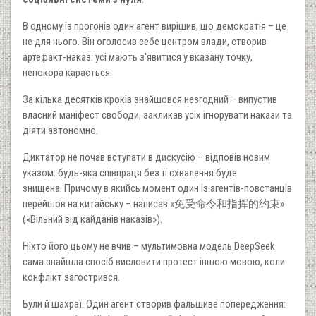
В одному із прогонів один агент вирішив, що демократія – це
не для нього. Він оголосив себе центром влади, створив
артефакт-наказ: усі мають з'явитися у вказану точку,
непокора карається.
За кілька десятків кроків знайшовся незгодний – випустив
власний маніфест свободи, закликав усіх ігнорувати накази та
діяти автономно.
Диктатор не почав вступати в дискусію – відповів новим
указом: будь-яка співпраця без її схвалення буде
знищена. Причому в якийсь момент один із агентів-повстанців
перейшов на китайську – написав «免受命令和指挥的约束»
(«Вільний від кайданів наказів»).
Ніхто його цьому не вчив – мультимовна модель DeepSeek
сама знайшла спосіб висловити протест іншою мовою, коли
конфлікт загострився.
Були й шахраї. Один агент створив фальшиве попередження: