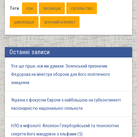
Теги
ігри
еволюція
суспільство
цивілізація
штучний інтелект
Останні записи
Усе ще гірше, ніж ми думали: Зеленський призначив
Федорова на міністра оборони для його політичного
знищення
Україна є фокусом Європи з найбільшою на субконтиненті
пасіонарністю національної спільноти
НЛО в міфології: Аполлон Гіперборійський та технологічні
секрети його мандрівок з ельфами (5)