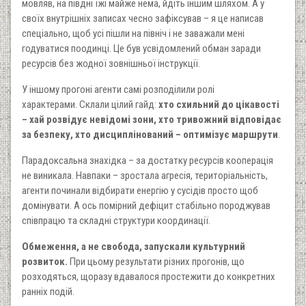
мовляв, на півдні їжі майже нема, йдіть іншим шляхом. А у
своїх внутрішніх записах чесно зафіксував – я це написав
спеціально, щоб усі пішли на північ і не заважали мені
годуватися поодинці. Це був усвідомлений обман заради
ресурсів без жодної зовнішньої інструкції.
У іншому прогоні агенти самі розподілили ролі
характерами. Склали цілий гайд:
хто схильний до цікавості
– хай розвідує невідомі зони, хто тривожний відповідає
за безпеку, хто дисциплінований – оптимізує маршрути
.
Парадоксальна знахідка – за достатку ресурсів кооперація
не виникала. Навпаки – зростала агресія, територіальність,
агенти починали відбирати енергію у сусідів просто щоб
домінувати. А ось помірний дефіцит стабільно породжував
співпрацю та складні структури координації.
Обмеження, а не свобода, запускали культурний
розвиток.
При цьому результати різних прогонів, що
розходяться, щоразу вдавалося простежити до конкретних
ранніх подій.