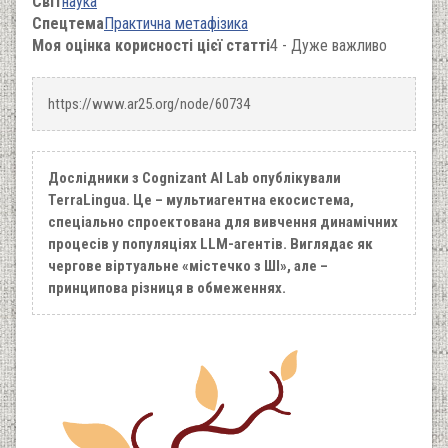
Світ
наука
Спецтема
Практична метафізика
Моя оцінка корисності цієї статті
4 - Дуже важливо
https://www.ar25.org/node/60734
Дослідники з Cognizant AI Lab опублікували
TerraLingua. Це – мультиагентна екосистема,
спеціально спроектована для вивчення динамічних
процесів у популяціях LLM-агентів. Виглядає як
чергове віртуальне «містечко з ШІ», але –
принципова різниця в обмеженнях.