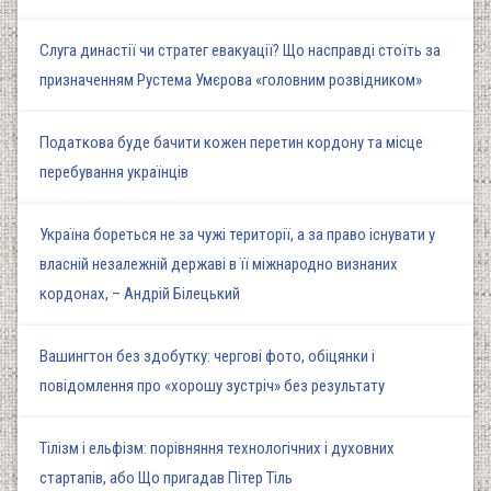
Слуга династії чи стратег евакуації? Що насправді стоїть за
призначенням Рустема Умєрова «головним розвідником»
Податкова буде бачити кожен перетин кордону та місце
перебування українців
Україна бореться не за чужі території, а за право існувати у
власній незалежній державі в її міжнародно визнаних
кордонах, – Андрій Білецький
Вашингтон без здобутку: чергові фото, обіцянки і
повідомлення про «хорошу зустріч» без результату
Тілізм і ельфізм: порівняння технологічних і духовних
стартапів, або Що пригадав Пітер Тіль