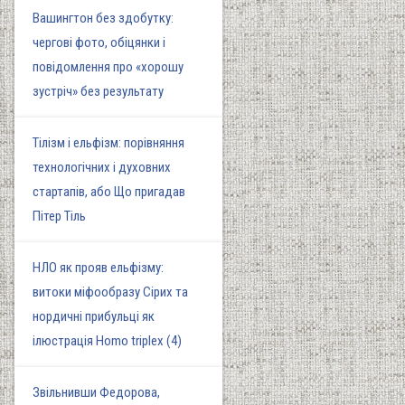
Вашингтон без здобутку:
чергові фото, обіцянки і
повідомлення про «хорошу
зустріч» без результату
Тілізм і ельфізм: порівняння
технологічних і духовних
стартапів, або Що пригадав
Пітер Тіль
НЛО як прояв ельфізму:
витоки міфообразу Сірих та
нордичні прибульці як
ілюстрація Homo triplex (4)
Звільнивши Федорова,