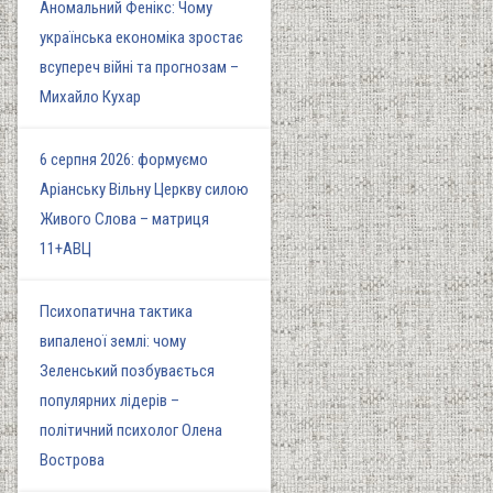
Аномальний Фенікс: Чому
українська економіка зростає
всупереч війні та прогнозам –
Михайло Кухар
6 серпня 2026: формуємо
Аріанську Вільну Церкву силою
Живого Слова – матриця
11+АВЦ
Психопатична тактика
випаленої землі: чому
Зеленський позбувається
популярних лідерів –
політичний психолог Олена
Вострова