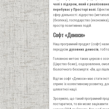
чолі з лідером, який є реалізован
перебуває у Просторі волі.
Ефектив
сфер діяльності: лідерство (метаполі
(безпека), господарство (економіка),
простір позитивних подій.
Софт «Демоси»
Наш програмний продукт (софт) нази
передусім
духовних демосів
, тобт
Головною метою таких церков є особ
(Царство боже), оздоровлення, омоло
біологічного безсмертя: «
Ви, що пішл
Відтак софт «Демоси» має стати інс
сприяє їх колективному розвитку, д
шляхетної нації.
Зрозуміло, що такий програмний прод
постаратися, то він може зацікавити