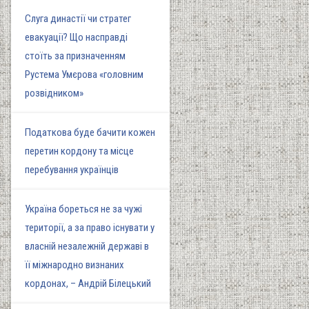
Слуга династії чи стратег
евакуації? Що насправді
стоїть за призначенням
Рустема Умєрова «головним
розвідником»
Податкова буде бачити кожен
перетин кордону та місце
перебування українців
Україна бореться не за чужі
території, а за право існувати у
власній незалежній державі в
її міжнародно визнаних
кордонах, – Андрій Білецький