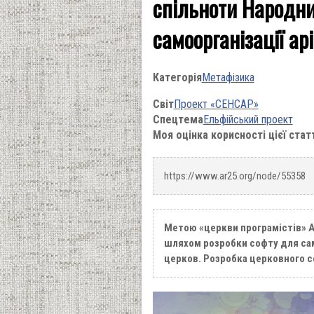
спільноти Народни
самоорганізації ар
Категорія
Метафізика
Світ
Проект «СЕНСАР»
Спецтема
Ельфійський проект
Моя оцінка корисності цієї стат
https://www.ar25.org/node/55358
Метою «церкви програмістів» A
шляхом розробки софту для сам
церков. Розробка церковного с