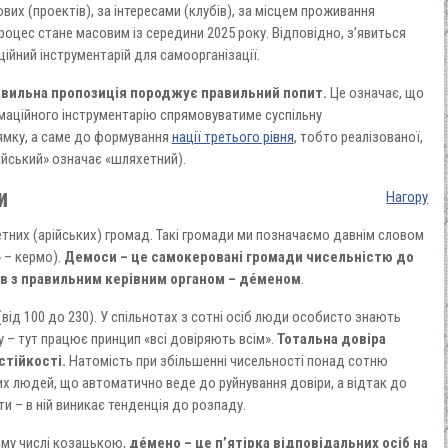
ових (проектів), за інтересами (клубів), за місцем проживання
роцес стане масовим із середини 2025 року. Відповідно, з’явиться
ійний інструментарій для самоорганізації.
авильна пропозиція породжує правильний попит.
Це означає, що
маційного інструментарію спрямовуватиме суспільну
ямку, а саме до формування
нації третього рівня
, тобто реалізованої,
рійський» означає «шляхетний).
и
Нагору
тних (арійських) громад. Такі громади ми позначаємо давнім словом
 – кермо).
Демоси – це самокеровані громади чисельністю до
в з правильним керівним органом – д
é
меном
.
від 100 до 230). У спільнотах з сотні осіб люди особисто знають
 – тут працює принцип «всі довіряють всім».
Тотальна довіра
стійкості.
Натомість при збільшенні чисельності понад сотню
х людей, що автоматично веде до руйнування довіри, а відтак до
ти – в ній виникає тенденція до розпаду.
ому числі козацькою,
дéмено – це п’ятірка відповідальних осіб на