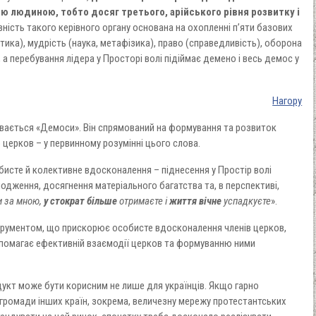
ою людиною, тобто досяг третього, арійського рівня розвитку і
ність такого керівного органу основана на охопленні п’яти базових
тика), мудрість (наука, метафізика), право (справедливість), оборона
 а перебування лідера у Просторі волі підіймає демено і весь демос у
Нагору
вається «Демоси». Він спрямований на формування та розвиток
о церков – у первинному розумінні цього слова.
исте й колективне вдосконалення – піднесення у Простір волі
дження, досягнення матеріального багатства та, в перспективі,
и за мною,
у стократ більше
отримаєте і
життя вічне
успадкуєте
».
трументом, що прискорює особисте вдосконалення членів церков,
опомагає ефективній взаємодії церков та формуванню ними
укт може бути корисним не лише для українців. Якщо гарно
 громади інших країн, зокрема, величезну мережу протестантських