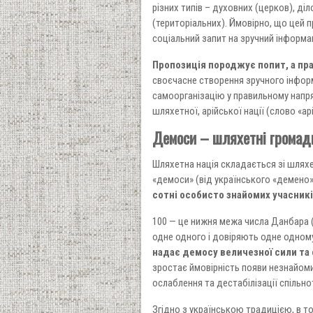
різних типів – духовних (церков), діл
(територіальних). Ймовірно, що цей п
соціальний запит на зручний інформац
Пропозиція породжує попит, а пр
своєчасне створення зручного інфор
самоорганізацію у правильному напр
шляхетної, арійської нації (слово «а
Демоси – шляхетні громад
Шляхетна нація складається зі шляхе
«демоси» (від українського «демено»
сотні особисто знайомих учасникі
100 — це нижня межа числа Данбара (
одне одного і довіряють одне одному
надає демосу величезної сили та 
зростає ймовірність появи незнайоми
ослаблення та дестабілізації спільно
Згідно з українською традицією, в т