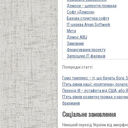
Демоси – шляхетні громади
Софт «Демоси»
Базова структура софту
ІТ-церква Aryan Softwerk
Мета
Демос АВЦ
Замовник
Фінансування проекту
Запрошую ІТ-фахівців
Попередні статті:
Гомо триплекс – ті, що бачать бога: 5
П’ять рівнів нації: «політична», поча
Перехід-III – естафета від США, або 
П’ять рівнів розвитку громад з наоч
брахманів
Соціальне замовлення
Нинішній перехід України від аморфн