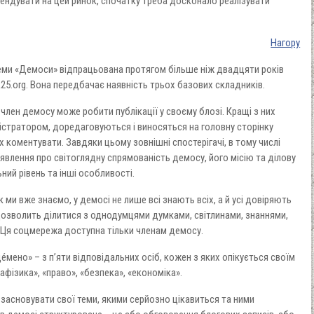
ендувати на цей ринок, спочатку треба досконало реалізувати
Нагору
еми «Демоси» відпрацьована протягом більше ніж двадцяти років
5.org. Вона передбачає наявність трьох базових складників.
лен демосу може робити публікації у своєму блозі. Кращі з них
істратором, доредаговуються і виносяться на головну сторінку
їх коментувати. Завдяки цьому зовнішні спостерігачі, в тому числі
явлення про світоглядну спрямованість демосу, його місію та ділову
ний рівень та інші особливості.
к ми вже знаємо, у демосі не лише всі знають всіх, а й усі довіряють
дозволить ділитися з однодумцями думками, світлинами, знаннями,
и. Ця соцмережа доступна тільки членам демосу.
éмено» – з п’яти відповідальних осіб, кожен з яких опікується своїм
фізика», «право», «безпека», «економіка».
засновувати свої теми, якими серйозно цікавиться та ними