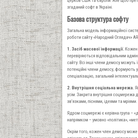
церков США та Європи. Але щоб прет
згаданий софт в Україні.
Базова структура софту
Загальна модель інформаційної сист
роботи сайту «Народний Оглядач» AR2
1. Засіб масової інформації.
Кожен ч
перевіряються відповідальним адмін
сайту. Всі інші члени демосу можуть 
потенційні члени демосу, формують у
спеціалізацію, загальний інтелектуаль
2. Внутрішня соціальна мережа.
Я
усім. Закрита внутрішня соцмережа 
зв’язками, піснями, ідеями та мріям
Ядром соцмережі є керівна група – «д
напрямком – умовно «політика», «мета
Окрім того, кожен член демосу може 