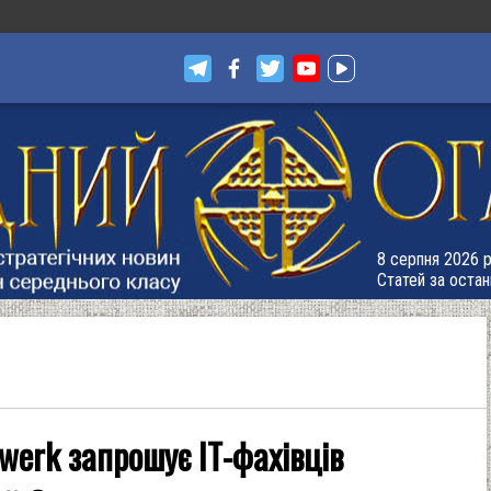
8 серпня 2026 р
Статей за остан
werk запрошує ІТ-фахівців