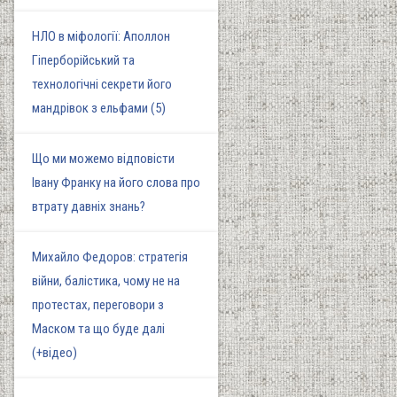
НЛО в міфології: Аполлон
Гіперборійський та
технологічні секрети його
мандрівок з ельфами (5)
Що ми можемо відповісти
Івану Франку на його слова про
втрату давніх знань?
Михайло Федоров: стратегія
війни, балістика, чому не на
протестах, переговори з
Маском та що буде далі
(+відео)