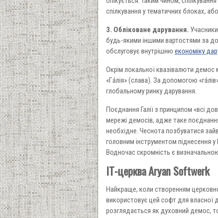
опікується. Таким чином, спілкування
спілкування у тематичних блоках, або
3. Обліковане дарування.
Учасники
будь-якими іншими вартостями за до
обслуговує внутрішню
економіку дар
Окрім локальної квазівалюти демос 
«Гáлія» (слава). За допомогою «гáлі
глобальному ринку дарування.
Поєднання Галії з принципом «всі дов
мережі демосів, адже таке поєднанн
необхідне. Чеснота позбуватися зайв
головним інструментом піднесення у 
Водночас скромність є визначально
ІТ-церква Aryan Softwerk
Найкраще, коли створенням церковног
використовує цей софт для власної д
розглядається як духовний демос, т