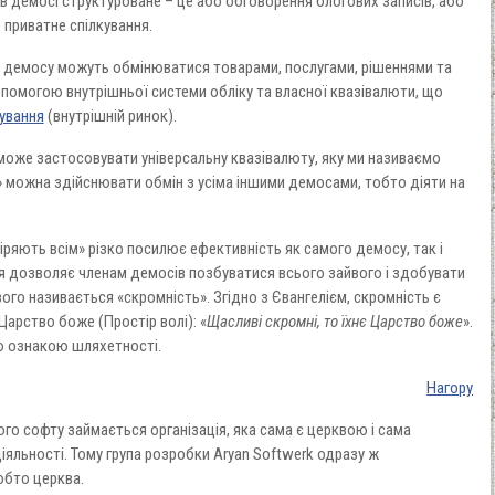
 в демосі структуроване – це або обговорення блогових записів, або
 приватне спілкування.
 демосу можуть обмінюватися товарами, послугами, рішеннями та
помогою внутрішньої системи обліку та власної квазівалюти, що
ування
(внутрішній ринок).
може застосовувати універсальну квазівалюту, яку ми називаємо
в» можна здійснювати обмін з усіма іншими демосами, тобто діяти на
іряють всім» різко посилює ефективність як самого демосу, так і
я дозволяє членам демосів позбуватися всього зайвого і здобувати
ого називається «скромність». Згідно з Євангелієм, скромність є
Царство боже (Простір волі): «
Щасливі скромні, то їхнє Царство боже
».
ю ознакою шляхетності.
Нагору
о софту займається організація, яка сама є церквою і сама
іяльності. Тому група розробки Aryan Softwerk одразу ж
обто церква.