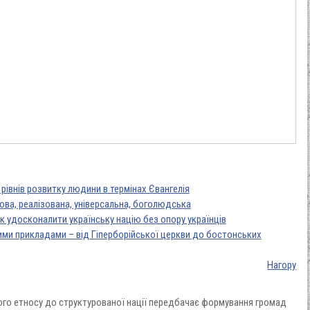
 рівнів розвитку людини в термінах Євангелія
ткова, реалізована, універсальна, боголюдська
Як удосконалити українську націю без опору українців
ними прикладами – від Гіперборійської церкви до бостонських
Нагору
ого етносу до структурованої нації передбачає формування громад