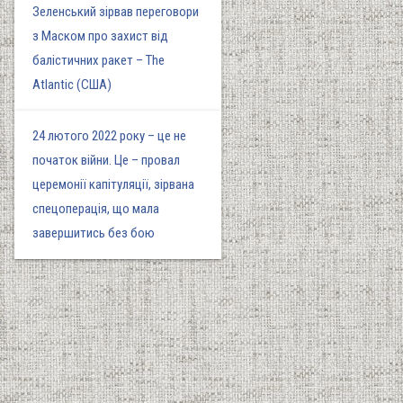
Зеленський зірвав переговори
з Маском про захист від
балістичних ракет – The
Atlantic (США)
24 лютого 2022 року – це не
початок війни. Це – провал
церемонії капітуляції, зірвана
спецоперація, що мала
завершитись без бою