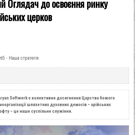
й Оглядач до освоєння ринку
ійських церков
ті
5 - Наша стратегія
ryan Softwerk є колективне досягнення Царства божого
оорганізації шляхетних духовних демосів – арійських
офту – це наше суспільне служіння.