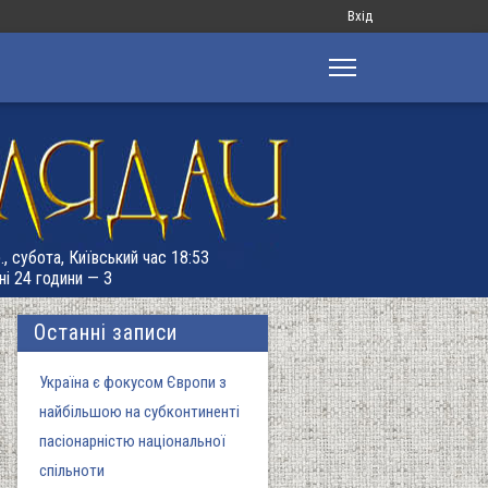
Меню
Вхід
облікового
запису
користувача
., субота, Київський час 18:53
ні 24 години — 3
Останні записи
Україна є фокусом Європи з
найбільшою на субконтиненті
пасіонарністю національної
спільноти