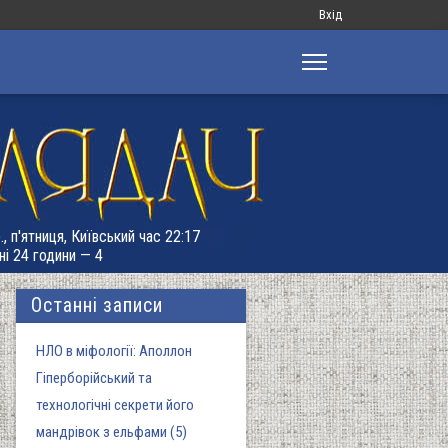
Меню
Вхід
облікового
запису
користувача
, п'ятниця, Київський час 22:17
ні 24 години — 4
Останні записи
НЛО в міфології: Аполлон
Гіперборійський та
технологічні секрети його
мандрівок з ельфами (5)