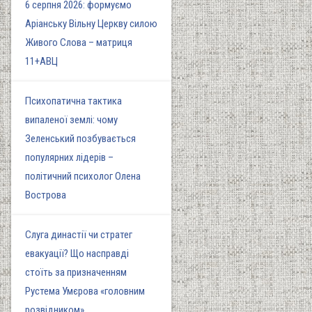
6 серпня 2026: формуємо
Аріанську Вільну Церкву силою
Живого Слова – матриця
11+АВЦ
Психопатична тактика
випаленої землі: чому
Зеленський позбувається
популярних лідерів –
політичний психолог Олена
Вострова
Слуга династії чи стратег
евакуації? Що насправді
стоїть за призначенням
Рустема Умєрова «головним
розвідником»