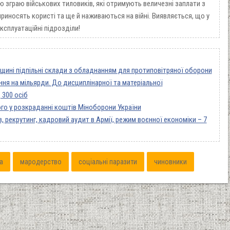
ю зграю військових тиловиків, які отримують величезні заплати з
иносять користі та ще й наживаються на війні. Виявляється, що у
експлуатаційні підрозділи!
щині підпільні склади з обладнанням для протиповітряної оборони
ня на мільярди. До дисциплінарної та матеріальної
 300 осіб
го у розкраданні коштів Міноборони України
, рекрутинг, кадровий аудит в Армії, режим воєнної економіки – 7
а
мародерство
соціальні паразити
чиновники