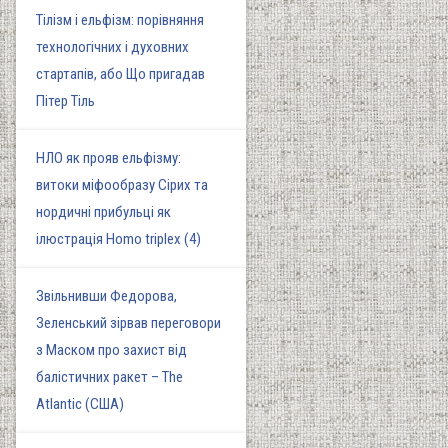
Тілізм і ельфізм: порівняння
технологічних і духовних
стартапів, або Що пригадав
Пітер Тіль
НЛО як прояв ельфізму:
витоки міфообразу Сірих та
нордичні прибульці як
ілюстрація Homo triplex (4)
Звільнивши Федорова,
Зеленський зірвав переговори
з Маском про захист від
балістичних ракет – The
Atlantic (США)