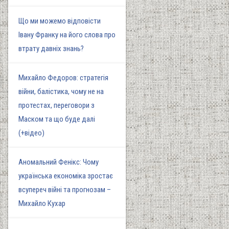
Що ми можемо відповісти
Івану Франку на його слова про
втрату давніх знань?
Михайло Федоров: стратегія
війни, балістика, чому не на
протестах, переговори з
Маском та що буде далі
(+відео)
Аномальний Фенікс: Чому
українська економіка зростає
всупереч війні та прогнозам –
Михайло Кухар