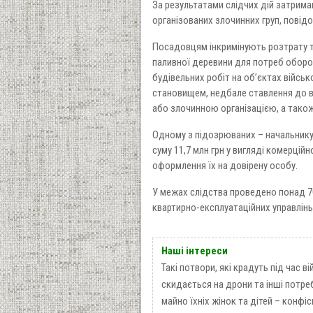
За результатами слідчих дій затриман
організованих злочинних груп, повід
Посадовцям інкримінують розтрату т
паливної деревини для потреб оборони
будівельних робіт на об’єктах війс
становищем, недбале ставлення до в
або злочинною організацією, а також 
Одному з підозрюваних – начальнику 
суму 11,7 млн грн у вигляді комерцій
оформлення їх на довірену особу.
У межах слідства проведено понад 70
квартирно-експлуатаційних управлінь 
Наші інтереси
Такі потвори, які крадуть під час ві
скидається на дрони та інші потреб
майно їхніх жінок та дітей – конфі