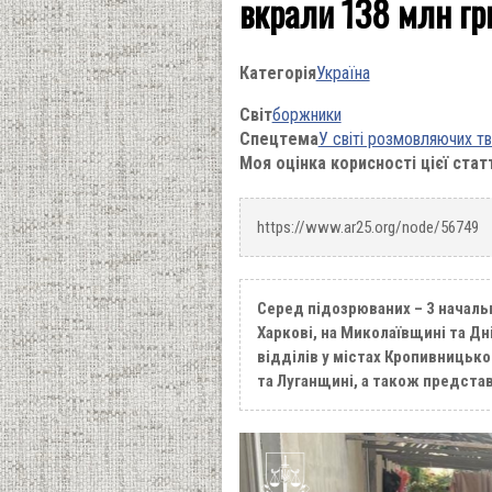
вкрали 138 млн грн
Категорія
Україна
Світ
боржники
Спецтема
У світі розмовляючих т
Моя оцінка корисності цієї стат
https://www.ar25.org/node/56749
Серед підозрюваних – 3 начальн
Харкові, на Миколаївщині та Д
відділів у містах Кропивницько
та Луганщині, а також предста