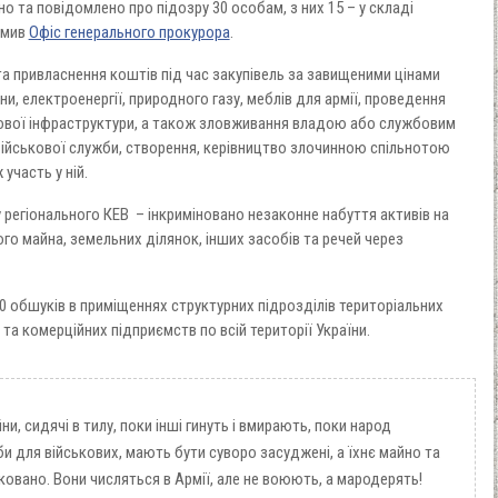
о та повідомлено про підозру 30 особам, з них 15 – у складі
омив
Офіс генерального прокурора
.
а привласнення коштів під час закупівель за завищеними цінами
, електроенергії, природного газу, меблів для армії, проведення
ькової інфраструктури, а також зловживання владою або службовим
ійськової служби, створення, керівництво злочинною спільнотою
участь у ній.
регіонального КЕВ – інкриміновано незаконне набуття активів на
ного майна, земельних ділянок, інших засобів та речей через
 обшуків в приміщеннях структурних підрозділів територіальних
та комерційних підприємств по всій території України.
йни, сидячі в тилу, поки інші гинуть і вмирають, поки народ
и для військових, мають бути суворо засуджені, а їхнє майно та
сковано. Вони числяться в Армії, але не воюють, а мародерять!