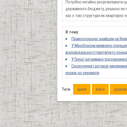
Потрібно негайно реорганізувати ц
державного бюджету, реально не пр
нас є такі структури як квартирно-
В тему
Правоохоронці знайшли на Київ
У Міноборони виявлено порушен
відповідальності притягнуто понад
У Греції затримано підозрювано
Скорочення і ротація чиновників
кроків до перемоги
Теги
армія
війна
держав