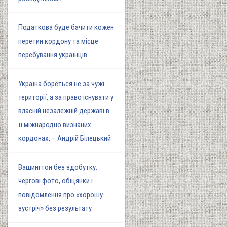
Податкова буде бачити кожен
перетин кордону та місце
перебування українців
Україна бореться не за чужі
території, а за право існувати у
власній незалежній державі в
її міжнародно визнаних
кордонах, – Андрій Білецький
Вашингтон без здобутку:
чергові фото, обіцянки і
повідомлення про «хорошу
зустріч» без результату