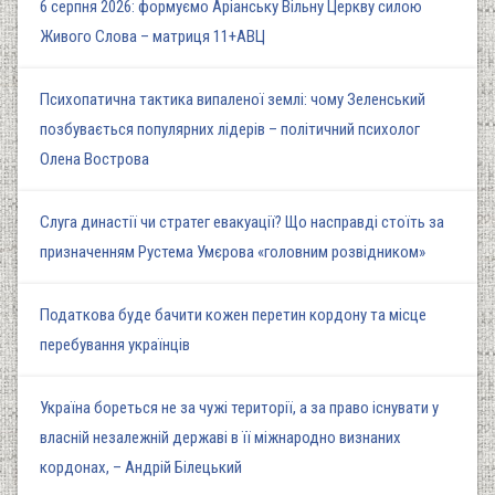
6 серпня 2026: формуємо Аріанську Вільну Церкву силою
Живого Слова – матриця 11+АВЦ
Психопатична тактика випаленої землі: чому Зеленський
позбувається популярних лідерів – політичний психолог
Олена Вострова
Слуга династії чи стратег евакуації? Що насправді стоїть за
призначенням Рустема Умєрова «головним розвідником»
Податкова буде бачити кожен перетин кордону та місце
перебування українців
Україна бореться не за чужі території, а за право існувати у
власній незалежній державі в її міжнародно визнаних
кордонах, – Андрій Білецький