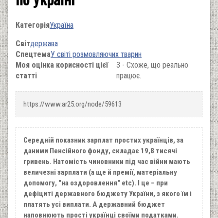
Категорія
Україна
Світ
держава
Спецтема
У світі розмовляючих тварин
Моя оцінка корисності цієї
3 - Схоже, що реально
статті
працює.
https://www.ar25.org/node/59613
Середній показник зарплат простих українців, за
даними Пенсійного фонду, складає 19,8 тисячі
гривень. Натомість чиновники під час війни мають
величезні зарплати (а ще й премії, матеріальну
допомогу, "на оздоровлення" etc). І це – при
дефіциті державного бюджету України, з якого їм і
платять усі виплати. А державний бюджет
наповнюють прості українці своїми податками.