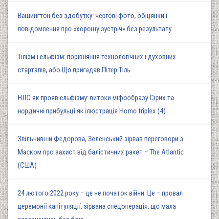
Вашингтон без здобутку: чергові фото, обіцянки і
повідомлення про «хорошу зустріч» без результату
Тілізм і ельфізм: порівняння технологічних і духовних
стартапів, або Що пригадав Пітер Тіль
НЛО як прояв ельфізму: витоки міфообразу Сірих та
нордичні прибульці як ілюстрація Homo triplex (4)
Звільнивши Федорова, Зеленський зірвав переговори з
Маском про захист від балістичних ракет – The Atlantic
(США)
24 лютого 2022 року – це не початок війни. Це – провал
церемонії капітуляції, зірвана спецоперація, що мала