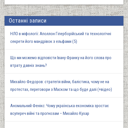
Останні записи
НЛО в міфології: Аполлон Гіперборійський та технологічні
секрети його мандрівок з ельфами (5)
Що ми можемо відповісти Івану Франку на його слова про
втрату давніх знань?
Михайло Федоров: стратегія війни, балістика, чому не на
протестах, переговори з Маском та що буде далі (+відео)
Аномальний Фенікс: Чому українська економіка зростає
всупереч війні та прогнозам – Михайло Кухар