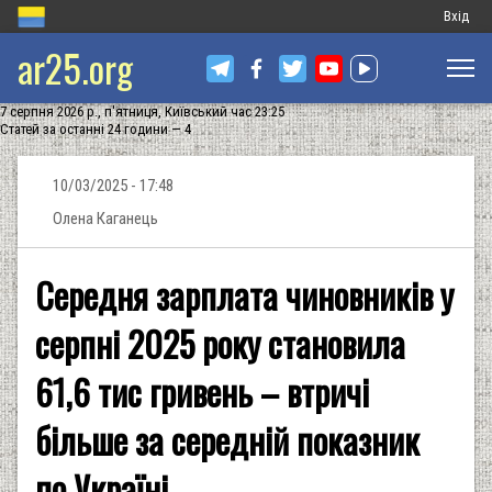
Меню
Вхід
ar25.org
обліков
запису
7 серпня 2026 р., п'ятниця, Київський час 23:25
користу
Статей за останні 24 години — 4
10/03/2025 - 17:48
Олена Каганець
Середня зарплата чиновників у
серпні 2025 року становила
61,6 тис гривень – втричі
більше за середній показник
по Україні