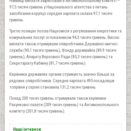
Найвищі виплати зафіксовані в Антимонопольному комітеті –
97,5 тисячі гривень у Національного агентства з питань
запобігання корупції середня зарплата склала 97,1 тисячі
гривень.
Третю позицію посіла Нацкомісія з регулювання енергетики та
комунальних послуг із показником 94,3 тисячі гривень. Високі
виплати також отримували співробітники Державної митної
служби (90,1 тисячі гривень), Фонду держмайна (89,9 тисячі
гривень), Апарату Верховної Ради (85,3 тисячі гривень) та
Секретаріату Кабміну (81,7 тисячі гривень).
Керівники державних органів отримують значно більше за
рядових співробітників. Середня зарплата 495 посадовців
топрівня у серпні становила 131,2 тисячі гривень.
Понад 200 тисяч гривень отримували також керівники
Рахункової палати (209 тисяч гривень) та Антимонопольного
комітету (201,8 тисячі гривень).
Наші інтереси