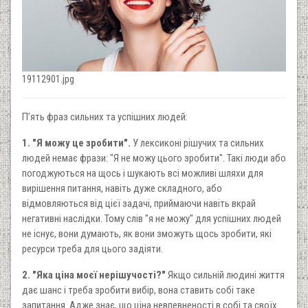
19112901.jpg
П’ять фраз сильних та успішних людей:
1. "Я можу це зробити".
У лексиконі рішучих та сильних
людей немає фрази: "Я не можу цього зробити". Такі люди або
погоджуються на щось і шукають всі можливі шляхи для
вирішення питання, навіть дуже складного, або
відмовляються від цієї задачі, приймаючи навіть вкрай
негативні наслідки. Тому слів "я не можу" для успішних людей
не існує, вони думають, як вони зможуть щось зробити, які
ресурси треба для цього задіяти.
2. "Яка ціна моєї нерішучості?"
Якщо сильній людині життя
дає шанс і треба зробити вибір, вона ставить собі таке
запитання. Адже знає, що ціна невпевненості в собі та своїх