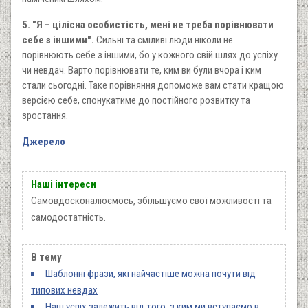
5. "Я – цілісна особистість, мені не треба порівнювати
себе з іншими".
Сильні та сміливі люди ніколи не
порівнюють себе з іншими, бо у кожного свій шлях до успіху
чи невдач. Варто порівнювати те, ким ви були вчора і ким
стали сьогодні. Таке порівняння допоможе вам стати кращою
версією себе, спонукатиме до постійного розвитку та
зростання.
Джерело
Наші інтереси
Самовдосконалюємось, збільшуємо свої можливості та
самодостатність.
В тему
Шаблонні фрази, які найчастіше можна почути від
типових невдах
Наш успіх залежить від того, з ким ми вступаємо в