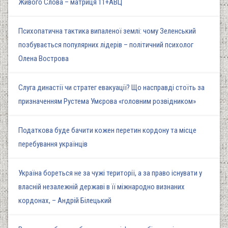
Живого Слова – матриця 11+АВЦ
Психопатична тактика випаленої землі: чому Зеленський
позбувається популярних лідерів – політичний психолог
Олена Вострова
Слуга династії чи стратег евакуації? Що насправді стоїть за
призначенням Рустема Умєрова «головним розвідником»
Податкова буде бачити кожен перетин кордону та місце
перебування українців
Україна бореться не за чужі території, а за право існувати у
власній незалежній державі в її міжнародно визнаних
кордонах, – Андрій Білецький