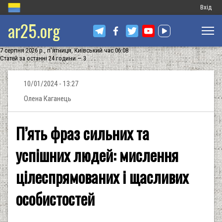
Меню
Вхід
ar25.org
обліков
запису
7 серпня 2026 р., п'ятниця, Київський час 06:08
користу
Статей за останні 24 години — 3
10/01/2024 - 13:27
Олена Каганець
П’ять фраз сильних та
успішних людей: мислення
цілеспрямованих і щасливих
особистостей