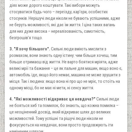
діях може дорого коштувати. Такі вибори можуть
стосуватися будь-чого – переїзду, кар’єри, особистих
стосунків. Нерішучі люди ніколи не бувають успішними, адже
не беруть можливості, які дає їм життя. І ціна таких вагань
для них дуже висока – нереалізованість, самотність,
безгрошів’я тощо.
3. "Я хочу більшого".
Сильні люди вміють мислити з
розмахом, вони знають одну істину: чим більше хочеш, тим
більше отримаєш від життя. Не варто боятися мріяти, адже
великі мрії та бажання – це як пальне для машин, якщо воно є,
автомобіль їде, якщо його немає, машина не може зрушити з
місця. Так і людина: якщо вона ні про що не мріє, то стоїть на
одному місці, бо не має ні мети, ні сенсу життя.
4. "Які можливості відкриває ця невдача?"
Сильні люди
не бояться хиб та помилок, бо знають, що кожна помилка –
це неоціненний досвід, який відкриває шлях до великих
можливостей. Тому успішні та рішучі люди ніколи не
фокусуються на невдачах, вони просто продовжують іти
наміченим шляхом.