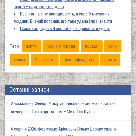
шлюб – науково доведено
Везіння – це не випадковість, а спосіб мислення
людини. Вчений пояснив, що таке удача і як її знайти
Психолог радить 4 способи, як привабити удачу
Теги
життя
корисні поради
поради
успіх
успіхи
Успішність
філософія успіху
щастя
Останні записи
Аномальний Фенікс: Чому українська економіка зростає
всупереч війні та прогнозам – Михайло Кухар
6 серпня 2026: формуємо Аріанську Вільну Церкву силою