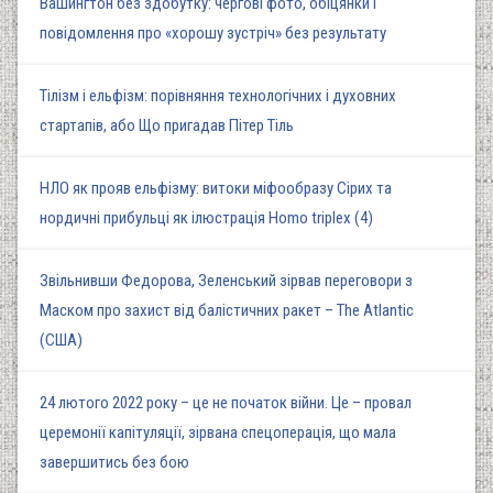
Вашингтон без здобутку: чергові фото, обіцянки і
повідомлення про «хорошу зустріч» без результату
Тілізм і ельфізм: порівняння технологічних і духовних
стартапів, або Що пригадав Пітер Тіль
НЛО як прояв ельфізму: витоки міфообразу Сірих та
нордичні прибульці як ілюстрація Homo triplex (4)
Звільнивши Федорова, Зеленський зірвав переговори з
Маском про захист від балістичних ракет – The Atlantic
(США)
24 лютого 2022 року – це не початок війни. Це – провал
церемонії капітуляції, зірвана спецоперація, що мала
завершитись без бою