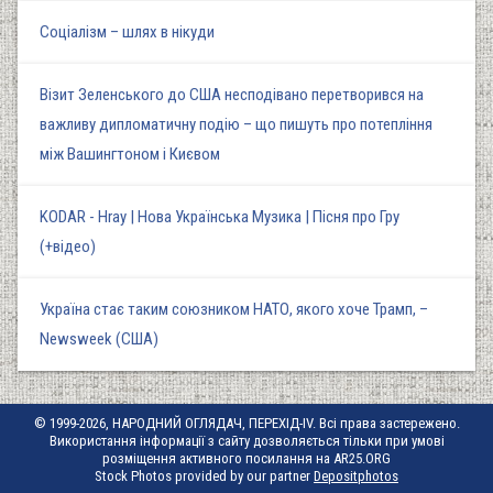
Соціалізм – шлях в нікуди
Візит Зеленського до США несподівано перетворився на
важливу дипломатичну подію – що пишуть про потепління
між Вашингтоном і Києвом
KODAR - Hray | Нова Українська Музика | Пісня про Гру
(+відео)
Україна стає таким союзником НАТО, якого хоче Трамп, –
Newsweek (США)
© 1999-2026, НАРОДНИЙ ОГЛЯДАЧ, ПЕРЕХІД-IV. Всі права застережено.
Використання інформації з сайту дозволяється тільки при умові
розміщення активного посилання на AR25.ORG
Stock Photos provided by our partner
Depositphotos