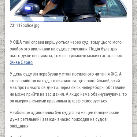
231119police.jpg
У США такі справи вирішуються через суд, тому цього мого
знайомого викликали на судове слухання. Подія була для
нього дуже неприємна, тож він «увімкнув мізки» і згадав про
Живе Слово
.
У день суду він перебував у стані посиленого читання ЖС. А
коли прийшов на суд, то виявилося, що поліцейський, який
має проти нього свідчити, через якісь непереборні обставини
не може прийти на засідання. А якщо нема обвинувачувача, то
за американськими правилами штраф скасовується.
Найбільше здивованим був суддя, адже цей поліцейський
дуже ретельний і завжди вчасно приходив на судові
засідання.