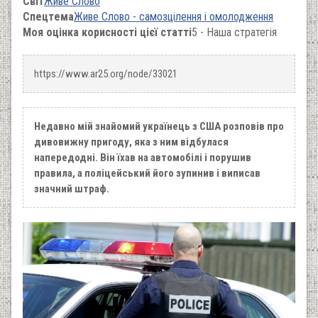
Світ
Живе Слово
Спецтема
Живе Слово - самозцілення і омолодження
Моя оцінка корисності цієї статті
5 - Наша стратегія
https://www.ar25.org/node/33021
Недавно мій знайомий українець з США розповів про
дивовижну пригоду, яка з ним відбулася
напередодні. Він їхав на автомобілі і порушив
правила, а поліцейський його зупинив і виписав
значний штраф.