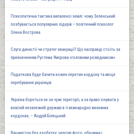
Психопатична тактика випаленої землі: чому Зеленський
позбувається популярних лідерів – політичний психолог
Олена Вострова
Слуга династії чи стратег евакуації? Що насправді стоїть за
призначенням Рустема Умєрова «головним розвідником»
Податкова буде бачити кожен перетин кордону та місце
перебування українців
Україна бореться не за чужі території, а за право існувати у
власній незалежній державі в її міжнародно визнаних
кордонах, – Андрій Білецький
Вашингтон без здобутку: чергові фото, обіцянки і