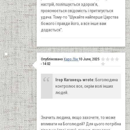
настрій, поліпшується здоров'я,
прояснюється свідомість і притягується
удача. Тому-то "Шукайте найперше Царства
божого і правди його, а все інше вам
додасться".
Опубліковано
Каро Лін
10 June, 2025
- 14:02
Ігор Каганець wrote:
Боголюдина
контролює все, окрім волі інших
людей.
Значить людина, якщо захочете, то може
впливати на Боголюдей? Для цього потрібна