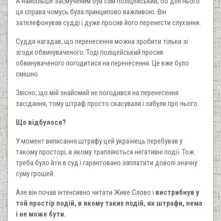
А найбільше засмученим був сам поліцейський, бо для нього
ця справа чомусь була принципово важливою. Він
зателефонував судді і дуже просив його перенести слухання.
Суддя нагадав, що перенесення можна зробити тільки зі
згоди обвинуваченого. Тоді поліцейський просив
обвинуваченого погодитися на перенесення. Це вже було
смішно.
Звісно, що мій знайомий не погодився на перенесення
засідання, тому штраф просто скасували і забули про нього.
Що відбулося?
У момент виписання штрафу цей українець перебував у
такому просторі, в якому трапляються негативні події. Тож
треба було йти в суд і гарантовано заплатити доволі значну
суму грошей.
Але він почав інтенсивно читати Живе Слово і
вистрибнув у
той простір подій, в якому таких подій, як штрафи, нема
і не може бути.