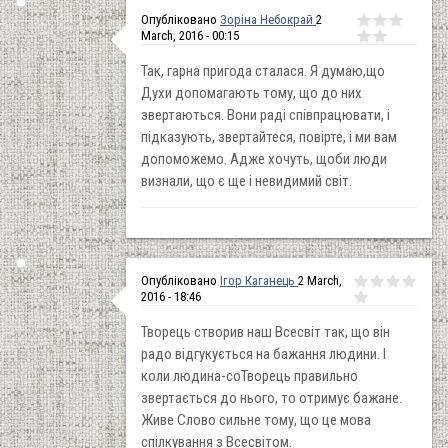
Опубліковано
Зоріна Небокрай
2
March, 2016 - 00:15
Так, гарна пригода сталася. Я думаю,що
Духи допомагають тому, що до них
звертаються. Вони раді співпрацювати, і
підказують, звертайтеся, повірте, і ми вам
допоможемо. Адже хочуть, щоби люди
визнали, що є ще і невидимий світ.
Опубліковано
Ігор Каганець
2 March,
2016 - 18:46
Творець створив наш Всесвіт так, що він
радо відгукується на бажання людини. І
коли людина-соТворець правильно
звертається до нього, то отримує бажане.
Живе Слово сильне тому, що це мова
спілкування з Всесвітом.