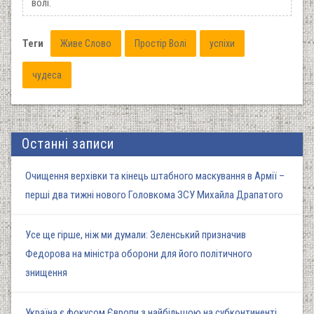
волі.
Теги
Живе Слово
Простір Волі
успіхи
чудеса
Останні записи
Очищення верхівки та кінець штабного маскування в Армії –
перші два тижні нового Головкома ЗСУ Михайла Драпатого
Усе ще гірше, ніж ми думали: Зеленський призначив
Федорова на міністра оборони для його політичного
знищення
Україна є фокусом Європи з найбільшою на субконтиненті