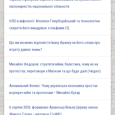
пасіонарністю національної спільноти
НЛО в міфології: Аполлон Гіперборійський та технологічні
секрети його мандрівок з ельфами (5)
Що ми можемо відповісти Івану Франку на його слова про
втрату давніх знань?
Михайло Федоров: стратегія війни, балістика, чому не на
протестах, переговори з Маском та що буде далі (+відео)
Аномальний Фенікс: Чому українська економіка зростає
всупереч війні та прогнозам – Михайло Кухар
6 серпня 2026: формуємо Аріанську Вільну Церкву силою
Живого Слова – матриця 11+АВЦ