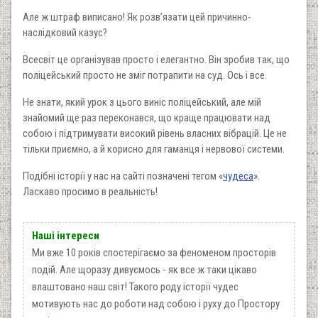
Але ж штраф виписано! Як розв’язати цей причинно-
наслідковий казус?
Всесвіт це організував просто і елегантно. Він зробив так, що
поліцейський просто не зміг потрапити на суд. Ось і все.
Не знати, який урок з цього виніс поліцейський, але мій
знайомий ще раз переконався, що краще працювати над
собою і підтримувати високий рівень власних вібрацій. Це не
тільки приємно, а й корисно для гаманця і нервової системи.
Подібні історії у нас на сайті позначені тегом «
чудеса
».
Ласкаво просимо в реальність!
Наші інтереси
Ми вже 10 років спостерігаємо за феноменом просторів
подій. Але щоразу дивуємось - як все ж таки цікаво
влаштовано наш світ! Такого роду історії чудес
мотивують нас до роботи над собою і руху до Простору