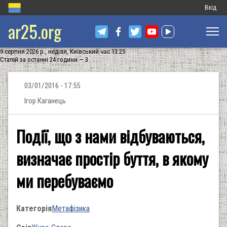
Меню
Вхід
ar25.org
обліков
запису
9 серпня 2026 р., неділя, Київський час 13:25
користу
Статей за останні 24 години — 3
03/01/2016 - 17:55
Ігор Каганець
Події, що з нами відбуваються,
визначає простір буття, в якому
ми перебуваємо
Категорія
Метафізика