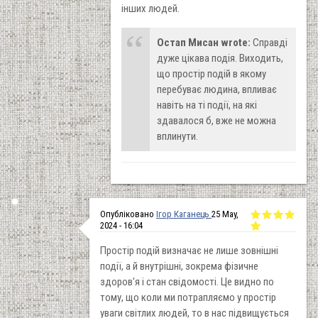
інших людей.
Остап Мисан wrote:
Справді
дуже цікава подія. Виходить,
що простір подій в якому
перебуває людина, впливає
навіть на ті події, на які
здавалося б, вже не можна
вплинути.
Опубліковано
Ігор Каганець
25 May,
2024 - 16:04
Простір подій визначає не лише зовнішні
події, а й внутрішні, зокрема фізичне
здоров'я і стан свідомості. Це видно по
тому, що коли ми потрапляємо у простір
уваги світлих людей, то в нас підвищується