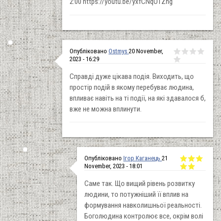
2:00 https://youtu.be/yxfCNqO1Zng
Опубліковано
Ostmys
20 November,
2023 - 16:29
Справді дуже цікава подія. Виходить, що
простір подій в якому перебуває людина,
впливає навіть на ті події, на які здавалося б,
вже не можна вплинути.
Опубліковано
Ігор Каганець
21
November, 2023 - 18:01
Саме так. Що вищий рівень розвитку
людини, то потужніший її вплив на
формування навколишньої реальності.
Боголюдина контролює все, окрім волі