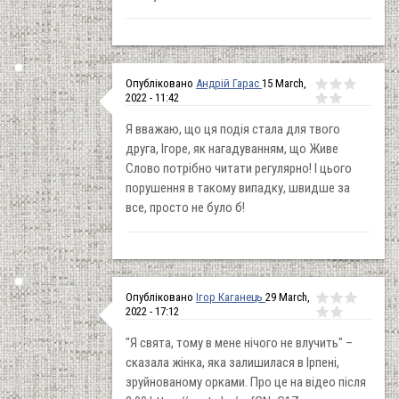
Опубліковано
Андрій Гарас
15 March,
2022 - 11:42
Я вважаю, що ця подія стала для твого
друга, Ігоре, як нагадуванням, що Живе
Слово потрібно читати регулярно! І цього
порушення в такому випадку, швидше за
все, просто не було б!
Опубліковано
Ігор Каганець
29 March,
2022 - 17:12
"Я свята, тому в мене нічого не влучить" –
сказала жінка, яка залишилася в Ірпені,
зруйнованому орками. Про це на відео після