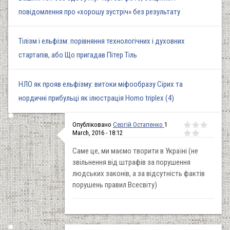
повідомлення про «хорошу зустріч» без результату
Тілізм і ельфізм: порівняння технологічних і духовних
стартапів, або Що пригадав Пітер Тіль
НЛО як прояв ельфізму: витоки міфообразу Сірих та
нордичні прибульці як ілюстрація Homo triplex (4)
Опубліковано
Сергій Остапенко
1
March, 2016 - 18:12
Саме це, ми маємо творити в Україні (не
звільнення від штрафів за порушення
людських законів, а за відсутність фактів
порушень правил Всесвіту)