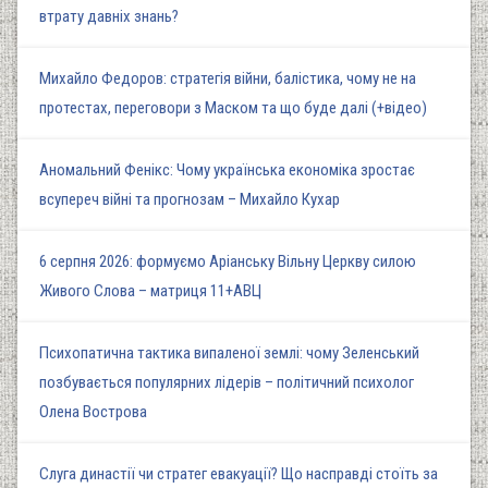
втрату давніх знань?
Михайло Федоров: стратегія війни, балістика, чому не на
протестах, переговори з Маском та що буде далі (+відео)
Аномальний Фенікс: Чому українська економіка зростає
всупереч війні та прогнозам – Михайло Кухар
6 серпня 2026: формуємо Аріанську Вільну Церкву силою
Живого Слова – матриця 11+АВЦ
Психопатична тактика випаленої землі: чому Зеленський
позбувається популярних лідерів – політичний психолог
Олена Вострова
Слуга династії чи стратег евакуації? Що насправді стоїть за