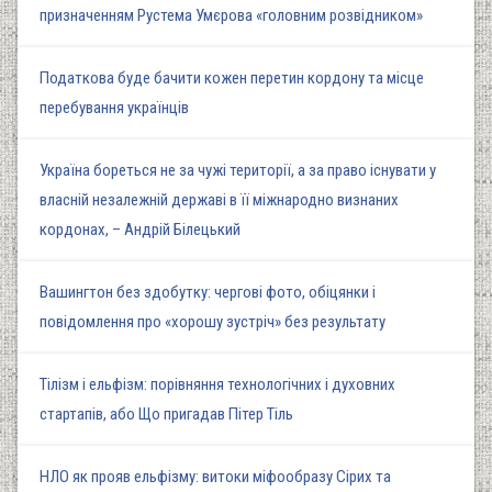
призначенням Рустема Умєрова «головним розвідником»
Податкова буде бачити кожен перетин кордону та місце
перебування українців
Україна бореться не за чужі території, а за право існувати у
власній незалежній державі в її міжнародно визнаних
кордонах, – Андрій Білецький
Вашингтон без здобутку: чергові фото, обіцянки і
повідомлення про «хорошу зустріч» без результату
Тілізм і ельфізм: порівняння технологічних і духовних
стартапів, або Що пригадав Пітер Тіль
НЛО як прояв ельфізму: витоки міфообразу Сірих та