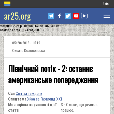
Меню
Вхід
ar25.org
обліков
запису
9 серпня 2026 р., неділя, Київський час 06:31
користу
Статей за останні 24 години — 2
05/20/2018 - 15:19
Оксана Колосовська
Північний потік - 2: останнє
американське попередження
Світ
Світ за тиждень
Спецтема
Війна за Гартленд XXI
Моя оцінка корисності цієї
3 - Схоже, що реально
статті
працює.