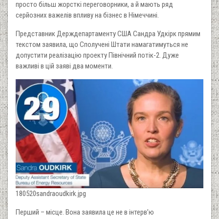
просто більш жорсткі переговорники, а й мають ряд
серйозних важелів впливу на бізнес в Німеччині.
Представник Держдепартаменту США Сандра Удкірк прямим
текстом заявила, що Сполучені Штати намагатимуться не
допустити реалізацію проекту Північний потік-2. Дуже
важливі в цій заяві два моменти.
180520sandraoudkirk.jpg
Перший – місце. Вона заявила це не в інтерв’ю