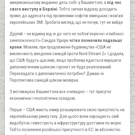
американському виданню десь собі у Вашингтоні, а
під час
свого виступу в Берліні
. Тобто сигнал відразу доходить
прямо до адресата під променями софітів німецьких і взагалі
європейських ЗМІ. Зробити вигляд, що не почув, тут не вийде.
Другий – на відміну від ні до чого не зобов’язуючої «глибокої
занепокоєності» Сандра Удкірк
чітко позначила подальші
кроки
. Мовляв, при продовженні будівництва «США не
виключають введення санкцій проти Nord Stream 2». І додала,
що США будуть щасливі, якщо проблему вдасться вирішити
дипломатичним шляхом і проект не буде реалізований.
Перекладати з дипломатичної потрібно? Думаю ні.
Перспектива санкцій цілком імовірна.
З мотивацією Вашингтона все очевидно – тут присутні
економічна і геополітична складові.
Перше – США мають намір розширювати свою присутність на
європейському ринку газу. Для цього вони нарощують свій
видобуток і інвестують в інфраструктуру доставки по морю.
Тобто посилення російської присутності в ЄС їм абсолютно