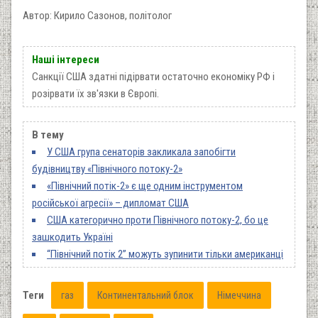
Автор: Кирило Сазонов, політолог
Наші інтереси
Санкції США здатні підірвати остаточно економіку РФ і
розірвати їх зв'язки в Європі.
В тему
У США група сенаторів закликала запобігти
будівництву «Північного потоку-2»
«Північний потік-2» є ще одним інструментом
російської агресії» – дипломат США
США категорично проти Північного потоку-2, бо це
зашкодить Україні
“Північний потік 2” можуть зупинити тільки американці
Теги
газ
Континентальний блок
Німеччина