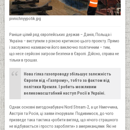
pivnichnyypotik.jpg
Раніше цілий ряд європейських держав – Данія, Польща і
Україна – виступили з різкою критикою цього проекту. Прямо
і заслужено називаючи його виключно політичним – тим,
що несе серйозні загрози безпеки в Європі. Дійсно, справа не
тільки в грошах.
Нова гілка газопроводу збільшує залежність
Європи від «Газпрому», тобто за фактом від
політики Кремля. І робить можливим
великомасштабний наступ Росії в Україні.
Однак основні вигодонабувачі Nord Stream-2, а це Німеччина,
Австрія та Росія, ці заяви ігнорували. Подивимося, до чого
призведе така тактика «робити вигляд, що нічого страшного
не відбувається і просто заробляти» з американцями. Які не