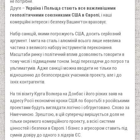
не потрібне.
Друге –
Україна і Польща стають все важливішими
геополітичними союзниками США в Європі
, і наші
комерційні інтереси і безпеку Вашингтон враховує.
Набір санкцій, якими погрожують США, досить серйозний
аргумент. І мита на сталь і алюміній всього лише невелика
частина з великого набору інструментів переконання.
Масштаби ринку і політичний вплив дозволяють говорити в
тому числі і підвищеним тоном. Іноді переходячи до погроз та
ультиматумів. Адже санкції можна вводити не тільки по
відношенню до безпосередніх учасників проекту, але і до
їхніх контрагентів.
На тлі візиту Курта Волкера на Донбас і його різких заяв на
адресу Росії економічні кроки США по боротьбі з російськими
проектами будуть виглядати логічно і обгрунтовано. Слово за
Німеччиною. Зрештою, в цій суперечці вирішується доля не
тільки окремого комерційного проекту, а всієї системи
цінностей і безпеки в Європі. І бізнес з агресором ставить під
сумнів довіру до одного з лідерів ЄС.