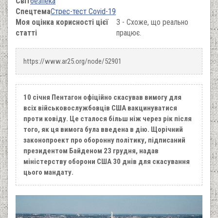
Світ
безпека
Спецтема
Стрес-тест Covid-19
Моя оцінка корисності цієї
3 - Схоже, що реально
статті
працює.
https://www.ar25.org/node/52901
10 січня Пентагон офіційно скасував вимогу для
всіх військовослужбовців США вакцинуватися
проти ковіду. Це сталося більш ніж через рік після
того, як ця вимога була введена в дію. Щорічний
законопроект про оборонну політику, підписаний
президентом Байденом 23 грудня, надав
міністерству оборони США 30 днів для скасування
цього мандату.