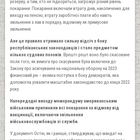
резерву, а тим, хто не підкориться, загрожує різний рівень
покарання. Покарання включали втрату днів, накопичених для
виходу на пенсію, втрату заробітної плати або навіть
звільнення з лав в порядку, відомому як примусове
звільнення.
Але це правило отримало сильну відсіч з боку
республіканських законодавців і стало предметом
кількох судових позовів.
Врешті-решт воно було скасоване
після того, як вимога про скасування була включена до
Закону про асигнування на національну оборону на 2023
фінансовий рік – велика поступка з боку демократів, яка
допомогла ухвалити масштабне законодавство до кінця 2022
року.
Напередодні виходу меморандуму американським
військовим припинили всі покарання за відмову від
вакцинації, включаючи звільнення
військовослужбовців зі служби.
У документі Остін, як і раніше, стверджував, що мандат на