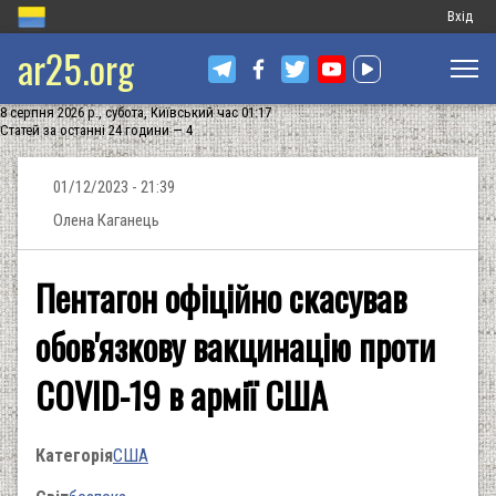
Меню
Вхід
ar25.org
обліков
запису
8 серпня 2026 р., субота, Київський час 01:17
користу
Статей за останні 24 години — 4
01/12/2023 - 21:39
Олена Каганець
Пентагон офіційно скасував
обов'язкову вакцинацію проти
COVID-19 в армії США
Категорія
США