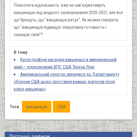
Психопати відповзають: вже не нав'язуватимуть
вакцинацію від модного захворювання 2020-2021, але все
ще брешуть, що "вакцинація рятує". Як можна говорити,
що "вакцинація підвищує оперативну готовність і
захищає сили"?
В тему
Катастрофічні наслідки вакцинації в американській
армії – підполковник ВПС США Тереза Лонг
Американський сенатор звернувся до Департаменту
оборони США щодо зростання важких діагнозів після
ковід-вакцинації
Теги
вакцинація
США
Останні записи