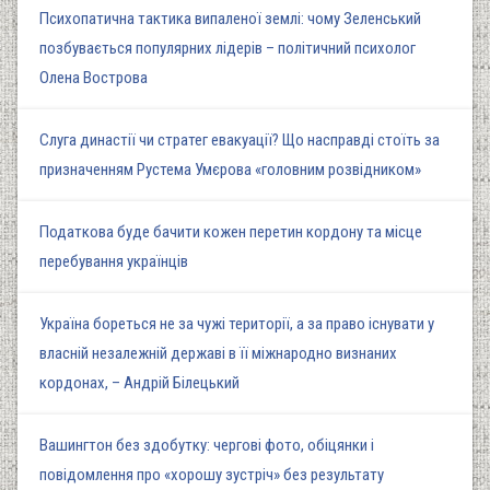
Психопатична тактика випаленої землі: чому Зеленський
позбувається популярних лідерів – політичний психолог
Олена Вострова
Слуга династії чи стратег евакуації? Що насправді стоїть за
призначенням Рустема Умєрова «головним розвідником»
Податкова буде бачити кожен перетин кордону та місце
перебування українців
Україна бореться не за чужі території, а за право існувати у
власній незалежній державі в її міжнародно визнаних
кордонах, – Андрій Білецький
Вашингтон без здобутку: чергові фото, обіцянки і
повідомлення про «хорошу зустріч» без результату