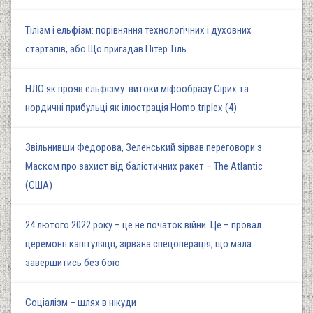
Тілізм і ельфізм: порівняння технологічних і духовних
стартапів, або Що пригадав Пітер Тіль
НЛО як прояв ельфізму: витоки міфообразу Сірих та
нордичні прибульці як ілюстрація Homo triplex (4)
Звільнивши Федорова, Зеленський зірвав переговори з
Маском про захист від балістичних ракет – The Atlantic
(США)
24 лютого 2022 року – це не початок війни. Це – провал
церемонії капітуляції, зірвана спецоперація, що мала
завершитись без бою
Соціалізм – шлях в нікуди