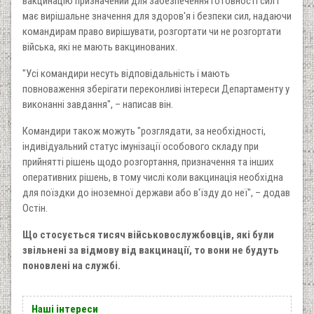
вакцинацію призначений для забезпечення готовності сил і
має вирішальне значення для здоров'я і безпеки сил, надаючи
командирам право вирішувати, розгортати чи не розгортати
війська, які не мають вакцинованих.
"Усі командири несуть відповідальність і мають
повноваження зберігати переконливі інтереси Департаменту у
виконанні завдання", – написав він.
Командири також можуть "розглядати, за необхідності,
індивідуальний статус імунізації особового складу при
прийнятті рішень щодо розгортання, призначення та інших
оперативних рішень, в тому числі коли вакцинація необхідна
для поїздки до іноземної держави або в'їзду до неї", – додав
Остін.
Що стосується тисяч військовослужбовців, які були
звільнені за відмову від вакцинації, то вони не будуть
поновлені на службі.
Наші інтереси