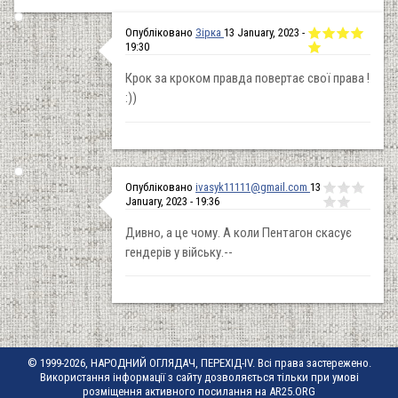
Опубліковано
Зірка
13 January, 2023 -
19:30
Крок за кроком правда повертає свої права !
:))
Опубліковано
ivasyk11111@gmail.com
13
January, 2023 - 19:36
Дивно, а це чому. А коли Пентагон скасує
гендерів у війську.--
© 1999-2026, НАРОДНИЙ ОГЛЯДАЧ, ПЕРЕХІД-IV. Всі права застережено.
Використання інформації з сайту дозволяється тільки при умові
розміщення активного посилання на AR25.ORG