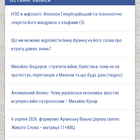
НЛО в міфології: Аполлон Гіперборійський та технологічні
секрети його мандрівок з ельфами (5)
Що ми можемо відповісти Івану Франку на його слова про
втрату давніх знань?
Михайло Федоров: стратегія війни, балістика, чому не на
протестах, переговори з Маском та що буде далі (+відео)
Аномальний Фенікс: Чому українська економіка зростає
всупереч війні та прогнозам – Михайло Кухар
6 серпня 2026: формуємо Аріанську Вільну Церкву силою
Живого Слова – матриця 11+АВЦ