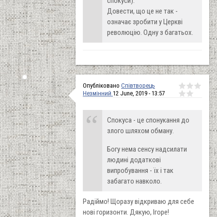
спокуси).
Довести, що це не так -
означає зробити у Церкві
революцію. Одну з багатьох.
Опубліковано
Співтворець
Незмінний
12 June, 2019 - 13:57
Спокуса - це спонукання до
злого шляхом обману.
Богу нема сенсу надсилати
людині додаткові
випробування - їх і так
забагато навколо.
Радіймо! Щоразу відкриваю для себе
нові горизонти. Дякую, Ігоре!