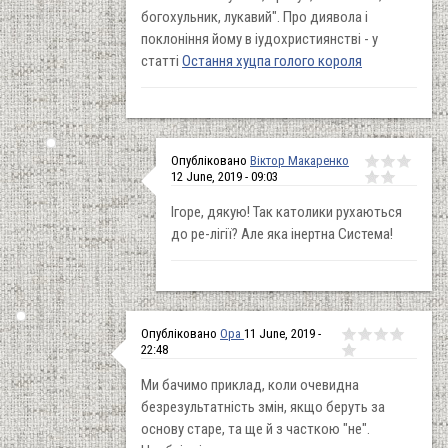
богохульник, лукавий". Про диявола і
поклоніння йому в іудохристиянстві - у
статті
Остання хуцпа голого короля
Опубліковано
Віктор Макаренко
12 June, 2019 - 09:03
Ігоре, дякую! Так католики рухаються
до ре-лігії? Але яка інертна Система!
Опубліковано
Ора
11 June, 2019 -
22:48
Ми бачимо приклад, коли очевидна
безрезультатність змін, якщо беруть за
основу старе, та ще й з часткою "не".