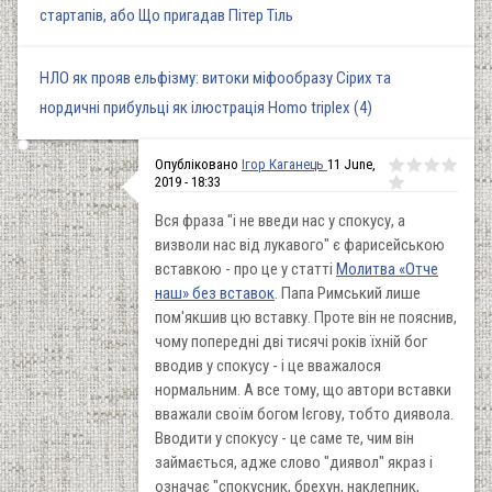
стартапів, або Що пригадав Пітер Тіль
НЛО як прояв ельфізму: витоки міфообразу Сірих та
нордичні прибульці як ілюстрація Homo triplex (4)
Опубліковано
Ігор Каганець
11 June,
2019 - 18:33
Вся фраза "і не введи нас у спокусу, а
визволи нас від лукавого" є фарисейською
вставкою - про це у статті
Молитва «Отче
наш» без вставок
. Папа Римський лише
пом'якшив цю вставку. Проте він не пояснив,
чому попередні дві тисячі років їхній бог
вводив у спокусу - і це вважалося
нормальним. А все тому, що автори вставки
вважали своїм богом Ієгову, тобто диявола.
Вводити у спокусу - це саме те, чим він
займається, адже слово "диявол" якраз і
означає "спокусник, брехун, наклепник,