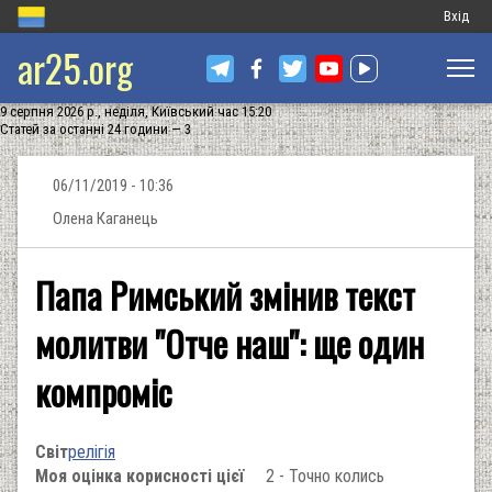
Меню
Вхід
ar25.org
обліков
запису
9 серпня 2026 р., неділя, Київський час 15:20
користу
Статей за останні 24 години — 3
06/11/2019 - 10:36
Олена Каганець
Папа Римський змінив текст
молитви "Отче наш": ще один
компроміс
Світ
релігія
Моя оцінка корисності цієї
2 - Точно колись