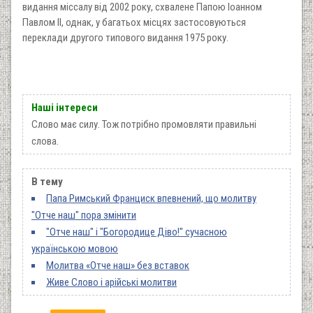
видання міссалу від 2002 року, схвалене Папою Іоанном
Павлом II, однак, у багатьох місцях застосовуються
переклади другого типового видання 1975 року.
Наші інтереси
Слово має силу. Тож потрібно промовляти правильні
слова.
В тему
Папа Римський Франциск впевнений, що молитву
"Отче наш" пора змінити
"Отче наш" і "Богородице Діво!" сучасною
українською мовою
Молитва «Отче наш» без вставок
Живе Слово і арійські молитви