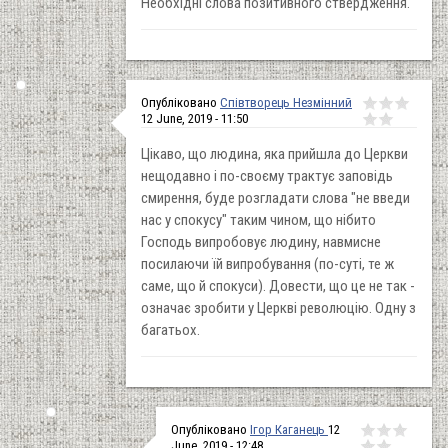
Необхідні слова позитивного ствердження.
Опубліковано
Співтворець Незмінний
12 June, 2019 - 11:50
Цікаво, що людина, яка прийшла до Церкви
нещодавно і по-своєму трактує заповідь
смирення, буде розгладати слова "не введи
нас у спокусу" таким чином, що нібито
Господь випробовує людину, навмисне
посилаючи їй випробування (по-суті, те ж
саме, що й спокуси). Довести, що це не так -
означає зробити у Церкві революцію. Одну з
багатьох.
Опубліковано
Ігор Каганець
12
June, 2019 - 12:48