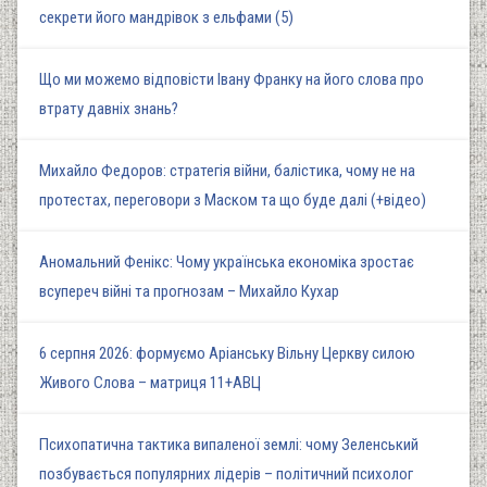
секрети його мандрівок з ельфами (5)
Що ми можемо відповісти Івану Франку на його слова про
втрату давніх знань?
Михайло Федоров: стратегія війни, балістика, чому не на
протестах, переговори з Маском та що буде далі (+відео)
Аномальний Фенікс: Чому українська економіка зростає
всупереч війні та прогнозам – Михайло Кухар
6 серпня 2026: формуємо Аріанську Вільну Церкву силою
Живого Слова – матриця 11+АВЦ
Психопатична тактика випаленої землі: чому Зеленський
позбувається популярних лідерів – політичний психолог