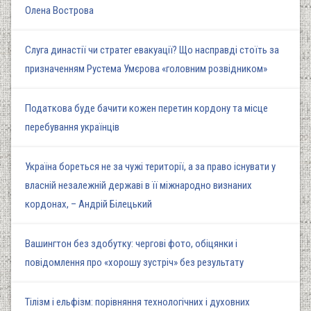
Олена Вострова
Слуга династії чи стратег евакуації? Що насправді стоїть за
призначенням Рустема Умєрова «головним розвідником»
Податкова буде бачити кожен перетин кордону та місце
перебування українців
Україна бореться не за чужі території, а за право існувати у
власній незалежній державі в її міжнародно визнаних
кордонах, – Андрій Білецький
Вашингтон без здобутку: чергові фото, обіцянки і
повідомлення про «хорошу зустріч» без результату
Тілізм і ельфізм: порівняння технологічних і духовних