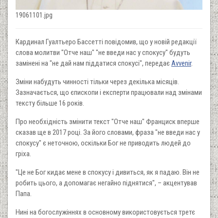
19061101.jpg
Кардинал Гуалтьеро Бассетті повідомив, що у новій редакції
слова молитви "Отче наш" "не введи нас у спокусу" будуть
замінені на "не дай нам піддатися спокусі", передає
Avvenir
.
Зміни набудуть чинності тільки через декілька місяців.
Зазначається, що єпископи і експерти працювали над змінами
тексту більше 16 років.
Про необхідність змінити текст "Отче наш" Франциск вперше
сказав ще в 2017 році. За його словами, фраза "не введи нас у
спокусу" є неточною, оскільки Бог не приводить людей до
гріха.
"Це не Бог кидає мене в спокусу і дивиться, як я падаю. Він не
робить цього, а допомагає негайно піднятися", – акцентував
Папа.
Нині на богослужіннях в основному використовується третє