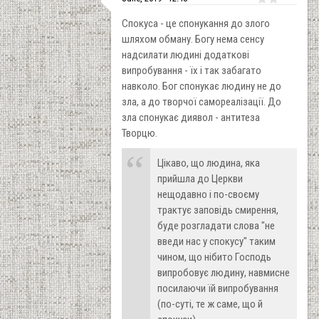
Спокуса - це спонукання до злого
шляхом обману. Богу нема сенсу
надсилати людині додаткові
випробування - їх і так забагато
навколо. Бог спонукає людину не до
зла, а до творчої самореалізації. До
зла спонукає диявол - антитеза
Творцю.
Цікаво, що людина, яка
прийшла до Церкви
нещодавно і по-своєму
трактує заповідь смирення,
буде розгладати слова "не
введи нас у спокусу" таким
чином, що нібито Господь
випробовує людину, навмисне
посилаючи їй випробування
(по-суті, те ж саме, що й