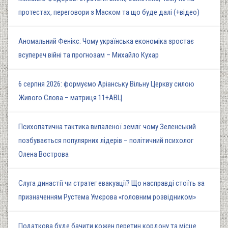
протестах, переговори з Маском та що буде далі (+відео)
Аномальний Фенікс: Чому українська економіка зростає
всупереч війні та прогнозам – Михайло Кухар
6 серпня 2026: формуємо Аріанську Вільну Церкву силою
Живого Слова – матриця 11+АВЦ
Психопатична тактика випаленої землі: чому Зеленський
позбувається популярних лідерів – політичний психолог
Олена Вострова
Слуга династії чи стратег евакуації? Що насправді стоїть за
призначенням Рустема Умєрова «головним розвідником»
Податкова буде бачити кожен перетин кордону та місце