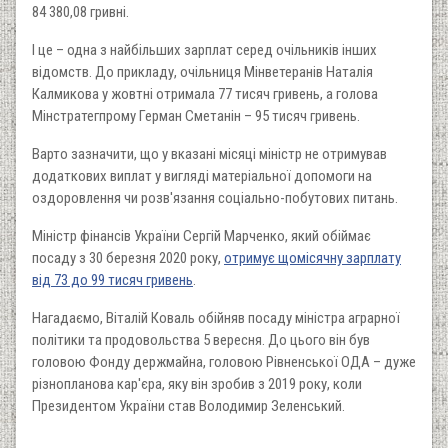
84 380,08 гривні.
І це – одна з найбільших зарплат серед очільників інших
відомств. До прикладу, очільниця Мінветеранів Наталія
Калмикова у жовтні отримала 77 тисяч гривень, а голова
Мінстратегпрому Герман Сметанін – 95 тисяч гривень.
Варто зазначити, що у вказані місяці міністр не отримував
додаткових виплат у вигляді матеріальної допомоги на
оздоровлення чи розв'язання соціально-побутових питань.
Міністр фінансів України Сергій Марченко, який обіймає
посаду з 30 березня 2020 року,
отримує щомісячну зарплату
від 73 до 99 тисяч гривень
.
Нагадаємо, Віталій Коваль обійняв посаду міністра аграрної
політики та продовольства 5 вересня. До цього він був
головою Фонду держмайна, головою Рівненської ОДА – дуже
різнопланова кар'єра, яку він зробив з 2019 року, коли
Президентом України став Володимир Зеленський.