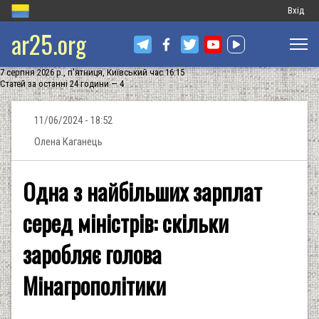
Меню
Вхід
ar25.org
обліков
запису
7 серпня 2026 р., п'ятниця, Київський час 16:15
користу
Статей за останні 24 години — 4
11/06/2024 - 18:52
Олена Каганець
Одна з найбільших зарплат
серед міністрів: скільки
заробляє голова
Мінагрополітики