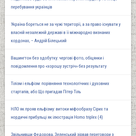
перебування українців
Україна бореться не за чужі території, а за право існувати у
власній незалежній державі в її міжнародно визнаних
кордонах, – Андрій Білецький
Вашингтон без здобутку: чергові фото, обіцянки і
повідомлення про «хорошу зустріч» без результату
Тілізм і ельфізм: порівняння технологічних і духовних
стартапів, або Що пригадав Пітер Тіль
НЛО як прояв ельфізму: витоки міфообразу Сірих та
нордичні прибульці як ілюстрація Homo triplex (4)
Звільнивши Федорова, Зеленський зірвав переговори з