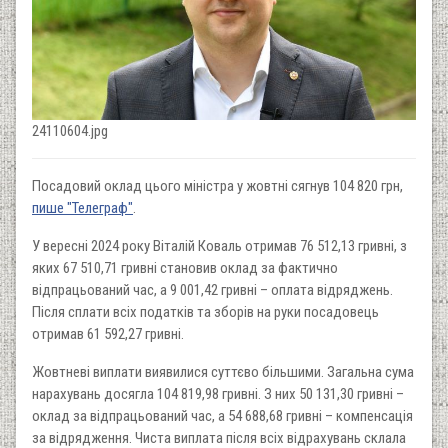
24110604.jpg
Посадовий оклад цього міністра у жовтні сягнув 104 820 грн,
пише "Телеграф"
.
У вересні 2024 року Віталій Коваль отримав 76 512,13 гривні, з
яких 67 510,71 гривні становив оклад за фактично
відпрацьований час, а 9 001,42 гривні – оплата відряджень.
Після сплати всіх податків та зборів на руки посадовець
отримав 61 592,27 гривні.
Жовтневі виплати виявилися суттєво більшими. Загальна сума
нарахувань досягла 104 819,98 гривні. З них 50 131,30 гривні –
оклад за відпрацьований час, а 54 688,68 гривні – компенсація
за відрядження. Чиста виплата після всіх відрахувань склала