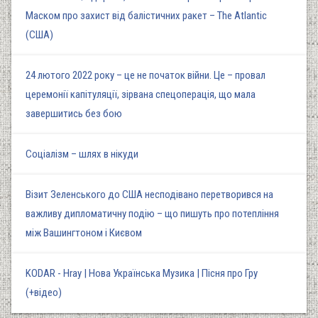
Маском про захист від балістичних ракет – The Atlantic
(США)
24 лютого 2022 року – це не початок війни. Це – провал
церемонії капітуляції, зірвана спецоперація, що мала
завершитись без бою
Соціалізм – шлях в нікуди
Візит Зеленського до США несподівано перетворився на
важливу дипломатичну подію – що пишуть про потепління
між Вашингтоном і Києвом
KODAR - Hray | Нова Українська Музика | Пісня про Гру
(+відео)