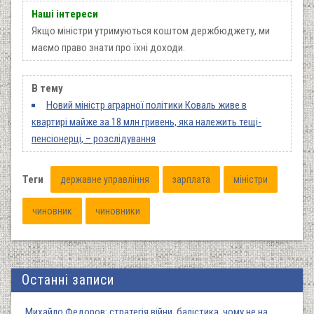
Наші інтереси
Якщо міністри утримуються коштом держбюджету, ми
маємо право знати про їхні доходи.
В тему
Новий міністр аграрної політики Коваль живе в
квартирі майже за 18 млн гривень, яка належить тещі-
пенсіонерці, – розслідування
Теги
державне управління
зарплата
міністри
чиновник
чиновники
Останні записи
Михайло Федоров: стратегія війни, балістика, чому не на