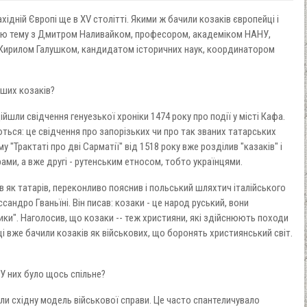
хідній Європі ще в XV столітті. Якими ж бачили козаків європейці і
 цю тему з Дмитром Наливайком, професором, академіком НАНУ,
а Кирилом Галушком, кандидатом історичних наук, координатором
наших козаків?
йшли свідчення генуезької хроніки 1474 року про події у місті Кафа.
ься: це свідчення про запорізьких чи про так званих татарських
 "Трактаті про дві Сарматії" від 1518 року вже розділив "казаків" і
рами, а вже другі - рутенським етносом, тобто українцями.
в як татарів, переконливо пояснив і польський шляхтич італійського
андро Гваньїні. Він писав: козаки - це народ руський, вони
ники". Наголосив, що козаки -- теж християни, які здійснюють походи
і вже бачили козаків як військових, що боронять християнський світ.
? У них було щось спільне?
и східну модель військової справи. Це часто спантеличувало