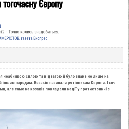
 тогочасну Європу
и
ті
2 - Точно колись знадобиться.
АМЕРІСТОВ, газета Експрес
я неабиякою силою та відвагою й було знане не лише на
й іншим народам. Козаків називали рятівникам Європи. І хоч
ами, але саме на козаків покладали надії у протистоянні з