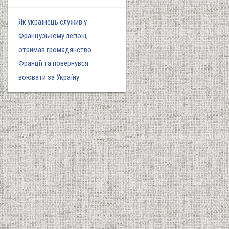
Як українець служив у
Французькому легіоні,
отримав громадянство
Франції та повернувся
воювати за Україну