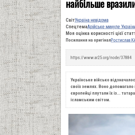
найбільше вразили
Світ
Україна невідома
Спецтема
Арійське минуле Україн
Моя оцінка корисності цієї стат
Посилання на оригінал
Ростислав К
https://www.ar25.org/node/37884
Українське військо відзначалос
своїх землях. Воно допомагало 
європейці плутали їх із... татар
ісламським світом.