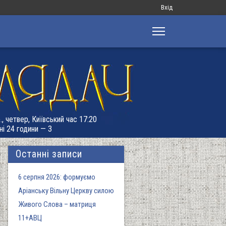
Меню
Вхід
облікового
запису
користувача
., четвер, Київський час 17:20
ні 24 години — 3
Останні записи
6 серпня 2026: формуємо
Аріанську Вільну Церкву силою
Живого Слова – матриця
11+АВЦ