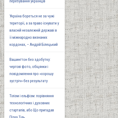
перебування українців
Україна бореться не за чужі
території, а за право існувати у
власній незалежній державі в
її міжнародно визнаних
кордонах, – Андрій Білецький
Вашингтон без здобутку:
чергові фото, обіцянки і
повідомлення про «хорошу
зустріч» без результату
Тілізм і ельфізм: порівняння
технологічних і духовних
стартапів, або Що пригадав
Пітер Тіль