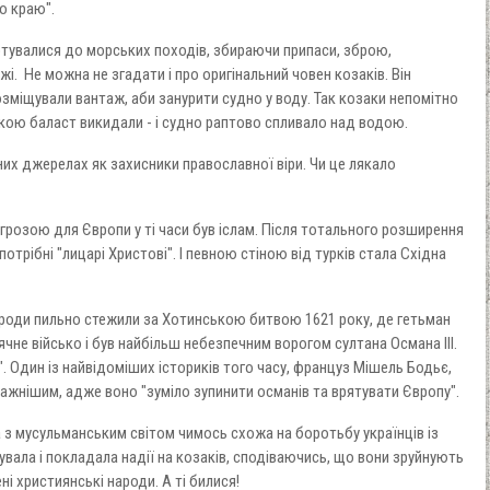
о краю".
отувалися до морських походів, збираючи припаси, зброю,
жі. Не можна не згадати і про оригінальний човен козаків. Він
зміщували вантаж, аби занурити судно у воду. Так козаки непомітно
акою баласт викидали - і судно раптово спливало над водою.
них джерелах як захисники православної віри. Чи це лякало
грозою для Європи у ті часи був іслам. Після тотального розширення
отрібні "лицарі Христові". І певною стіною від турків стала Східна
ароди пильно стежили за Хотинською битвою 1621 року, де гетьман
не військо і був найбільш небезпечним ворогом султана Османа III.
". Один із найвідоміших істориків того часу, француз Мішель Бодьє,
ажнішим, адже воно "зуміло зупинити османів та врятувати Європу".
а з мусульманським світом чимось схожа на боротьбу українців із
кувала і покладала надії на козаків, сподіваючись, що вони зруйнують
ні християнські народи. А ті билися!