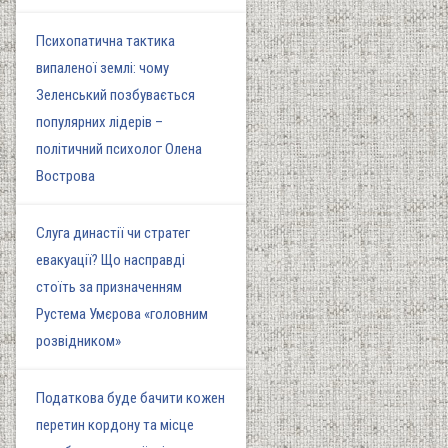
Психопатична тактика
випаленої землі: чому
Зеленський позбувається
популярних лідерів –
політичний психолог Олена
Вострова
Слуга династії чи стратег
евакуації? Що насправді
стоїть за призначенням
Рустема Умєрова «головним
розвідником»
Податкова буде бачити кожен
перетин кордону та місце