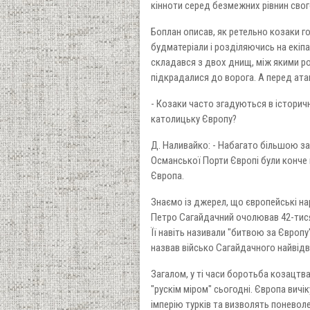
кінноти серед безмежних рівнин свог
Боплан описав, як ретельно козаки г
будматеріали і розділяючись на екіпа
складався з двох днищ, між якими ро
підкрадалися до ворога. А перед ат
- Козаки часто згадуються в історич
католицьку Європу?
Д. Наливайко: - Набагато більшою за
Османської Порти Європі були конче п
Європа.
Знаємо із джерел, що європейські н
Петро Сагайдачний очолював 42-тисяч
Її навіть називали "битвою за Європу
назвав військо Сагайдачного найвідв
Загалом, у ті часи боротьба козацтв
"рускім міром" сьогодні. Європа вичі
імперію турків та визволять поневоле