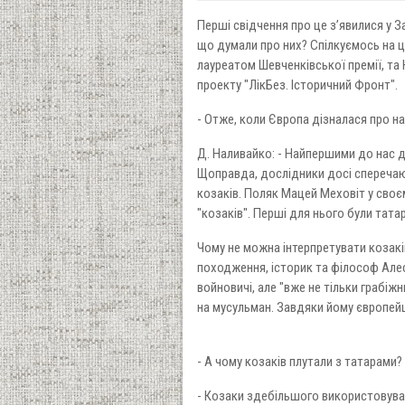
Перші свідчення про це з’явилися у За
що думали про них? Спілкуємось на
лауреатом Шевченківської премії, т
проекту "ЛікБез. Історичний Фронт".
- Отже, коли Європа дізналася про 
Д. Наливайко: - Найпершими до нас ді
Щоправда, дослідники досі сперечают
козаків. Поляк Мацей Меховіт у своєму
"козаків". Перші для нього були тата
Чому не можна інтерпретувати козакі
походження, історик та філософ Алесс
войновичі, але "вже не тільки грабіж
на мусульман. Завдяки йому європейц
- А чому козаків плутали з татарами
- Козаки здебільшого використовувал