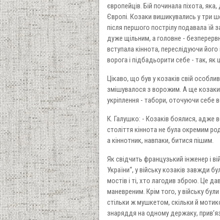
європейців. Бій починала піхота, яка,
Європі. Козаки вишикувались у три ше
після першого пострілу подавала їй
дуже щільним, а головне - безперервни
вступала кіннота, переслідуючи йог
ворога і підбадьорити себе - так, як
Цікаво, що був у козаків свій особли
змішувалося з ворожим. А ще козаки
укріплення - табори, оточуючи себе в
К. Галушко: - Козаків боялися, адже 
століття кіннота не була окремим род
а кіннотник, навпаки, битися пішим.
Як свідчить французький інженер і в
України“, у війську козаків завжди бул
мостів і ті, хто лагодив зброю. Це 
маневреним. Крім того, у війську були
стільки ж мушкетом, скільки й мотико
знаряддя на одному держаку, прив’яз