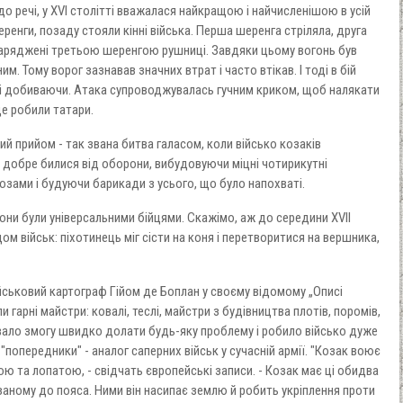
 до речі, у ХVІ столітті вважалася найкращою і найчисленішою в усій
ренги, позаду стояли кінні війська. Перша шеренга стріляла, друга
 заряджені третьою шеренгою рушниці. Завдяки цьому вогонь був
м. Тому ворог зазнавав значних втрат і часто втікав. І тоді в бій
о і добиваючи. Атака супроводжувалась гучним криком, щоб налякати
 це робили татари.
вий прийом - так звана битва галасом, коли військо козаків
 добре билися від оборони, вибудовуючи міцні чотирикутні
озами і будуючи барикади з усього, що було напохваті.
вони були універсальними бійцями. Скажімо, аж до середини ХVІІ
ом військ: піхотинець міг сісти на коня і перетворитися на вершника,
ійськовий картограф Гійом де Боплан у своєму відомому „Описі
и гарні майстри: ковалі, теслі, майстри з будівництва плотів, поромів,
давало змогу швидко долати будь-яку проблему і робило військо дуже
 "попередники" - аналог саперних військ у сучасній армії. "Козак воює
ю та лопатою, - свідчать європейські записи. - Козак має ці обидва
аному до пояса. Ними він насипає землю й робить укріплення проти