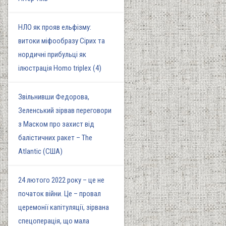
НЛО як прояв ельфізму:
витоки міфообразу Сірих та
нордичні прибульці як
ілюстрація Homo triplex (4)
Звільнивши Федорова,
Зеленський зірвав переговори
з Маском про захист від
балістичних ракет – The
Atlantic (США)
24 лютого 2022 року – це не
початок війни. Це – провал
церемонії капітуляції, зірвана
спецоперація, що мала