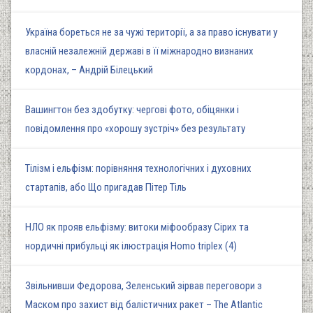
Україна бореться не за чужі території, а за право існувати у
власній незалежній державі в її міжнародно визнаних
кордонах, – Андрій Білецький
Вашингтон без здобутку: чергові фото, обіцянки і
повідомлення про «хорошу зустріч» без результату
Тілізм і ельфізм: порівняння технологічних і духовних
стартапів, або Що пригадав Пітер Тіль
НЛО як прояв ельфізму: витоки міфообразу Сірих та
нордичні прибульці як ілюстрація Homo triplex (4)
Звільнивши Федорова, Зеленський зірвав переговори з
Маском про захист від балістичних ракет – The Atlantic