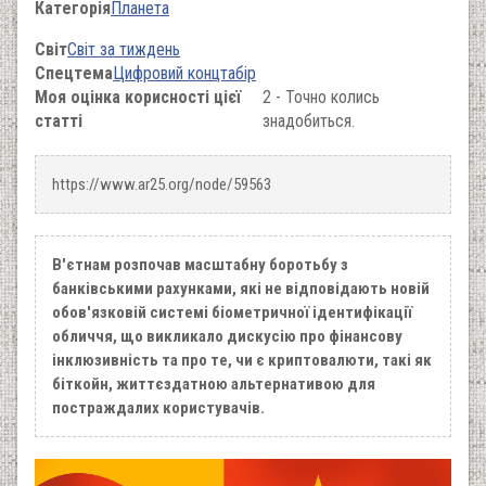
Категорія
Планета
Світ
Світ за тиждень
Спецтема
Цифровий концтабір
Моя оцінка корисності цієї
2 - Точно колись
статті
знадобиться.
https://www.ar25.org/node/59563
В'єтнам розпочав масштабну боротьбу з
банківськими рахунками, які не відповідають новій
обов'язковій системі біометричної ідентифікації
обличчя, що викликало дискусію про фінансову
інклюзивність та про те, чи є криптовалюти, такі як
біткойн, життєздатною альтернативою для
постраждалих користувачів.