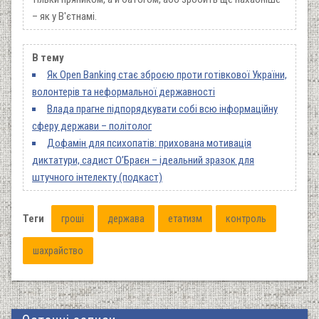
– як у В'єтнамі.
В тему
Як Open Banking стає зброєю проти готівкової України,
волонтерів та неформальної державності
Влада прагне підпорядкувати собі всю інформаційну
сферу держави – політолог
Дофамін для психопатів: прихована мотивація
диктатури, садист О’Браєн – ідеальний зразок для
штучного інтелекту (подкаст)
Теги
гроші
держава
етатизм
контроль
шахрайство