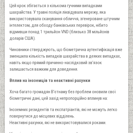
Цей крок збігається з кількома гучними випадками
шахрайства. У травні поліція ліквідувала мережу, яка
використовувала сканування обличчя, згенероване штучним
інтелектом, для обходу банківських перевірок, нібито
відмивши понад 1 трильйон VND (близько 38 мільйонів
доларів США).
Чиновники стверджують, що біометрична аутентифікація вже
зменшила кількість випадків шахрайства в деяких випадках,
навіть якщо прямий причинно-наслідковий зв'язок
залишається важким для доведення.
Вплив на іноземців та неактивні рахунки
Хоча багато громадян В'єтнаму без проблем оновили свої
біометричні дані, цей захід непропорційно вплинув на:
Іноземних резидентів та експатріантів, які не можуть легко
повернутися до місцевих відділень.
Неактивні рахунки, які не використовувалися роками.