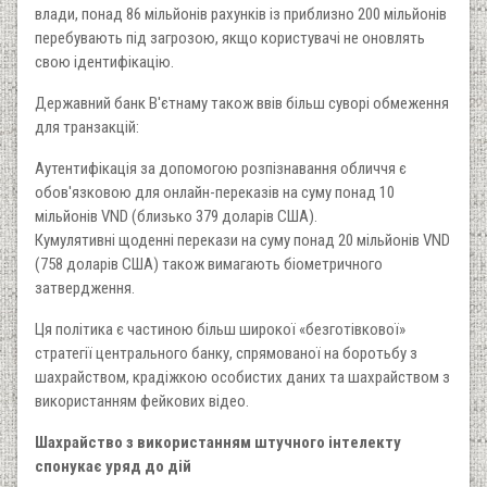
влади, понад 86 мільйонів рахунків із приблизно 200 мільйонів
перебувають під загрозою, якщо користувачі не оновлять
свою ідентифікацію.
Державний банк В'єтнаму також ввів більш суворі обмеження
для транзакцій:
Аутентифікація за допомогою розпізнавання обличчя є
обов'язковою для онлайн-переказів на суму понад 10
мільйонів VND (близько 379 доларів США).
Кумулятивні щоденні перекази на суму понад 20 мільйонів VND
(758 доларів США) також вимагають біометричного
затвердження.
Ця політика є частиною більш широкої «безготівкової»
стратегії центрального банку, спрямованої на боротьбу з
шахрайством, крадіжкою особистих даних та шахрайством з
використанням фейкових відео.
Шахрайство з використанням штучного інтелекту
спонукає уряд до дій