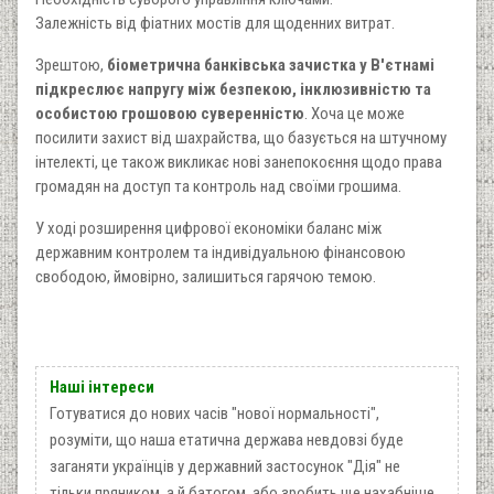
Залежність від фіатних мостів для щоденних витрат.
Зрештою,
біометрична банківська зачистка у В'єтнамі
підкреслює напругу між безпекою, інклюзивністю та
особистою грошовою суверенністю
. Хоча це може
посилити захист від шахрайства, що базується на штучному
інтелекті, це також викликає нові занепокоєння щодо права
громадян на доступ та контроль над своїми грошима.
У ході розширення цифрової економіки баланс між
державним контролем та індивідуальною фінансовою
свободою, ймовірно, залишиться гарячою темою.
Наші інтереси
Готуватися до нових часів "нової нормальності",
розуміти, що наша етатична держава невдовзі буде
заганяти українців у державний застосунок "Дія" не
тільки пряником, а й батогом, або зробить ще нахабніше