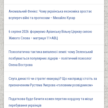
Аномальний Фенікс: Чому українська економіка зростає
всупереч війні та прогнозам – Михайло Кухар
6 серпня 2026: формуємо Аріанську Вільну Церкву силою
Живого Слова – матриця 11+АВЦ
Психопатична тактика випаленої землі: чому Зеленський
позбувається популярних лідерів – політичний психолог
Олена Вострова
Слуга династії чи стратег евакуації? Що насправді стоїть за
призначенням Рустема Умєрова «головним розвідником»
Податкова буде бачити кожен перетин кордону та місце
перебування українців