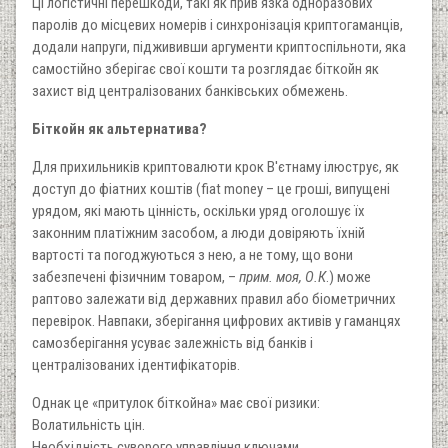
Ці логістичні перешкоди, такі як прив'язка одноразових
паролів до місцевих номерів і синхронізація криптогаманців,
додали напруги, піджививши аргументи криптоспільноти, яка
самостійно зберігає свої кошти та розглядає біткойн як
захист від централізованих банківських обмежень.
Біткойн як альтернатива?
Для прихильників криптовалюти крок В'єтнаму ілюструє, як
доступ до фіатних коштів (fiat money – це гроші, випущені
урядом, які мають цінність, оскільки уряд оголошує їх
законним платіжним засобом, а люди довіряють їхній
вартості та погоджуються з нею, а не тому, що вони
забезпечені фізичним товаром, –
прим. моя, О.К
.) може
раптово залежати від державних правил або біометричних
перевірок. Навпаки, зберігання цифрових активів у гаманцях
самозберігання усуває залежність від банків і
централізованих ідентифікаторів.
Однак це «притулок біткойна» має свої ризики:
Волатильність цін.
Необхідність суворого управління ключами.