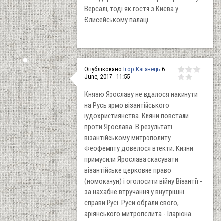
Версалі, тоді як гостя з Києва у
Єлисейському палаці.
Опубліковано
Ігор Каганець
6
June, 2017 - 11:55
Князю Ярославу не вдалося накинути
на Русь ярмо візантійського
іудохристиянства. Кияни повстали
проти Ярослава. В результаті
візантійському митрополиту
Феофемпту довелося втекти. Кияни
примусили Ярослава скасувати
візантійське церковне право
(номоканун) і оголосити війну Візантії -
за нахабне втручання у внутрішні
справи Русі. Руси обрали свого,
аріянського митрополита - Іларіона.