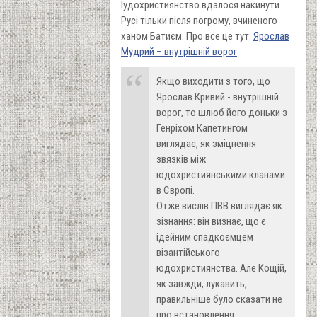
Іудохристиянство вдалося накинути
Русі тільки після погрому, вчиненого
ханом Батиєм. Про все це тут:
Ярослав
Мудрий – внутрішній ворог
Якщо виходити з того, що
Ярослав Кривий - внутрішній
ворог, то шлюб його доньки з
Генріхом Капетингом
виглядає, як зміцнення
звязків між
юдохристиянськими кланами
в Європі.
Отже вислів ПВВ виглядає як
зізнання: він визнає, що є
ідейним спадкоємцем
візантійського
юдохристиянства. Але Кощій,
як завжди, лукавить,
правильніше було сказати не
про встановлення