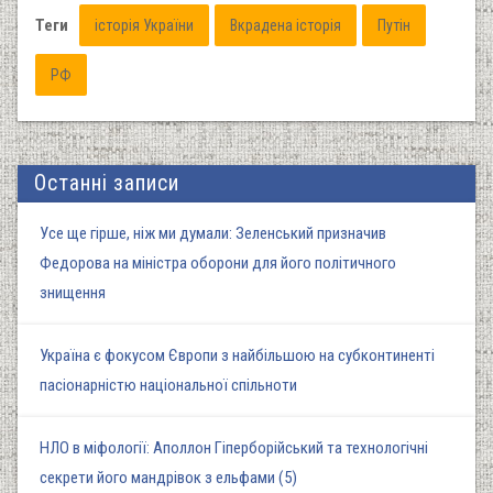
Теги
історія України
Вкрадена історія
Путін
РФ
Останні записи
Усе ще гірше, ніж ми думали: Зеленський призначив
Федорова на міністра оборони для його політичного
знищення
Україна є фокусом Європи з найбільшою на субконтиненті
пасіонарністю національної спільноти
НЛО в міфології: Аполлон Гіперборійський та технологічні
секрети його мандрівок з ельфами (5)