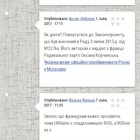
Опубліковано
Арсен Дубовик
1 June,
2017 - 17:11
Як діяти? Повертатися до Законопроекту,
що був внесений в Раду 3 липня 2015 р. під
№2276а. Його автором є нардеп з фракції
Радикальної партії Оксана Корчинська.
Україна може офіційно перейменувати Росію
у Московію
Опубліковано
Фальке Фальке
7 June,
2017 - 11:25
Звісно, що французам важко зрозуміти,
чому UKRaine є спадкоємицею RUSi, а RUSsie
не є.