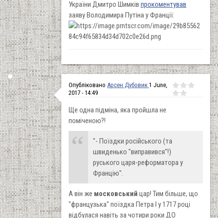
України Дмитро Шимків
прокоментував
заяву Володимира Путіна у Франції:
Опубліковано
Арсен Дубовик
1 June,
2017 - 14:49
Ще одна підміна, яка пройшла не
поміченою?!
"- Поїздки російського (та
швиденько "виправився"!)
руського царя-реформатора у
Францію".
А він же
московський
цар! Тим більше, що
"французька" поїздка Петра І у 1717 році
відбулася навіть за чотири роки ДО