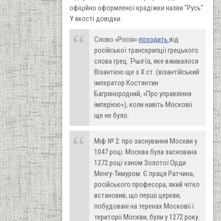
офіційно оформленої крадіжки назви "Русь".
У якості довідки:
Слово «Росія»
походить
від
російської транскрипції грецького
слова грец. Ῥωσία, яке вживалося
Візантією ще з Х ст. (візантійський
імператор Костянтин
Багрянородний, «Про управління
імперією»), коли навіть Московії
ще не було.
Міф № 2: про заснування Москви у
1047 році. Москва була заснована
1272 році ханом Золотої Орди
Менгу-Тимуром. Є праця Ратчина,
російського професора, який чітко
встановив, що перші церкви,
побудовані на теренах Московії і
території Москви, були у 1272 року.