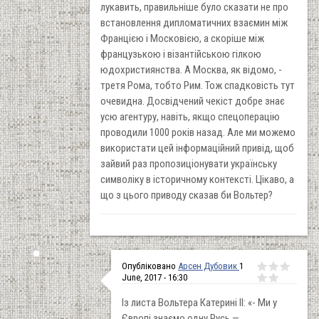
лукавить, правильніше було сказати не про
встановлення дипломатичних взаємин між
Францією і Московією, а скоріше між
французькою і візантійською гілкою
юдохристиянства. А Москва, як відомо, -
третя Рома, тобто Рим. Тож спадковість тут
очевидна. Досвідчений чекіст добре знає
усю агентуру, навіть, якщо спецоперацію
проводили 1000 років назад. Але ми можемо
використати цей інформаційний привід, щоб
зайвий раз пропозиціонувати українську
символіку в історичному контексті. Цікаво, а
що з цього приводу сказав би Вольтер?
Опубліковано
Арсен Дубовик
1
June, 2017 - 16:30
Із листа Вольтера Катерині ІІ:
«- Ми у
Європі знаємо одну Русь —