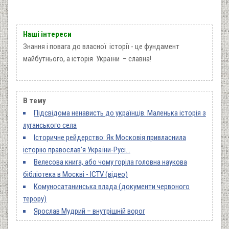
Наші інтереси
Знання і повага до власної історії - це фундамент
майбутнього, а історія України – славна!
В тему
Підсвідома ненависть до українців. Маленька історія з
луганського села
Історичне рейдерство: Як Московія привласнила
історію православ’я України-Русі…
Велесова книга, або чому горіла головна наукова
бібліотека в Москві - ICTV (відео)
Комуносатанинська влада (документи червоного
терору)
Ярослав Мудрий – внутрішній ворог