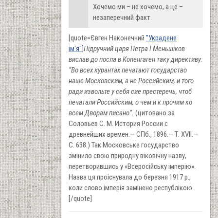
Хочемо ми – не хочемо, а це –
незаперечний факт.
[quote=Євген Наконечний
"Украдене
ім'я"
]
Підручний царя Петра I Меньшіков
вислав до посла в Копенгаген таку директиву:
“Во всех курантах печатают государство
наше Московским, а не Российским, и того
ради извольте у себя сие престеречь, чтоб
печатали Российским, о чем и к прочим ко
всем Дворам писано”.
(цитовано за
Соловьев С. М. История России с
древнейших времен.— СПб., 1896.— Т. XVII.—
С. 638.) Так Московське государство
змінило свою природну віковічну назву,
перетворившись у «Всеросійську імперію».
Назва ця проіснувала до березня 1917 р.,
коли слово імперія замінено республікою.
[/quote]