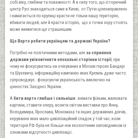
собі віку, глибини та поважності. А в силу того, що історичний
центр Русі знаходиться саме в Києві, от Путін ціленаправлено
і намагається по крупиці красти не тільки нашу територію,
вбивати людей, але й красти історію, що з точки зору століть
може виявитися ще страшнішим.
Що Варто робити українцям та державі Україна?
Потрібно не політичними методами, але
за сприяння
держави увіковічнити епохальні сторінки історії
, при
чому не фокусуватись на очікуваних в Москві героях Бандері
та Шухевичу, інформаційну кампанію яких Кремль дуже часто
супроводжує.. фокусуючи українськість виключно на
цінностях Західної України..
А
бити варто глибше і сильніше
: знімати фільми, малювати
картини, ставити оперу, возити світом виставки про Анну,
Володимира, Ярослава, Мономаха та інших державних діячів,
керування яких мало цивілізаційний спадок у той час, коли
територія РФ була не більше ніж екологічним заповідником із
ознаками відсутності цивілізації..