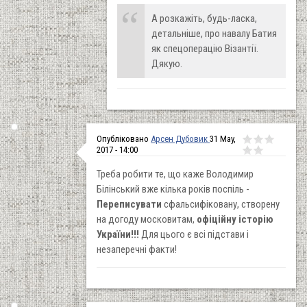
А розкажіть, будь-ласка,
детальніше, про навалу Батия
як спецоперацію Візантії.
Дякую.
Опубліковано
Арсен Дубовик
31 May,
2017 - 14:00
Треба робити те, що каже Володимир
Білінський вже кілька років поспіль -
Переписувати
сфальсифіковану, створену
на догоду московитам,
офіційну історію
України!!!
Для цього є всі підстави і
незаперечні факти!