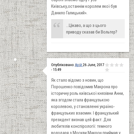
Київську,останнім королем якої був
Данило Галицький».
...Цікаво, а що з цього
приводу сказав би Вольтер?
Опубліковано
Арій
26 June, 2017
- 15:49
Як стало відомо з новин, що
Порошенко повідомив Макрона про
історичну роль київської князівни Анни,
яка згодом стала французькою
королевою, у становленні україно-
французьких взаємин. І французький
президент визнав цей факт. Для
любителів конспірології: темного
володаря з Москви Макрон приймав у