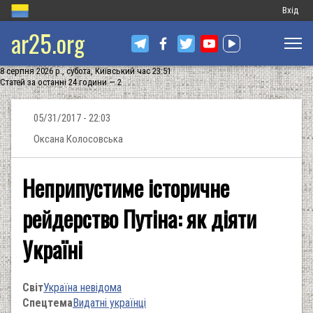
Меню
Вхід
ar25.org
обліков
запису
8 серпня 2026 р., субота, Київський час 23:51
користу
Статей за останні 24 години — 2
05/31/2017 - 22:03
Оксана Колосовська
Неприпустиме історичне
рейдерство Путіна: як діяти
Україні
Світ
Україна невідома
Спецтема
Видатні українці