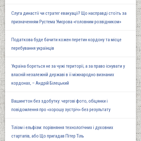
Слуга династії чи стратег евакуації? Що насправді стоїть за
призначенням Рустема Умєрова «головним розвідником»
Податкова буде бачити кожен перетин кордону та місце
перебування українців
Україна бореться не за чужі території, а за право існувати у
власній незалежній державі в її міжнародно визнаних
кордонах, – Андрій Білецький
Вашингтон без здобутку: чергові фото, обіцянки і
повідомлення про «хорошу зустріч» без результату
Тілізм і ельфізм: порівняння технологічних і духовних
стартапів, або Що пригадав Пітер Тіль