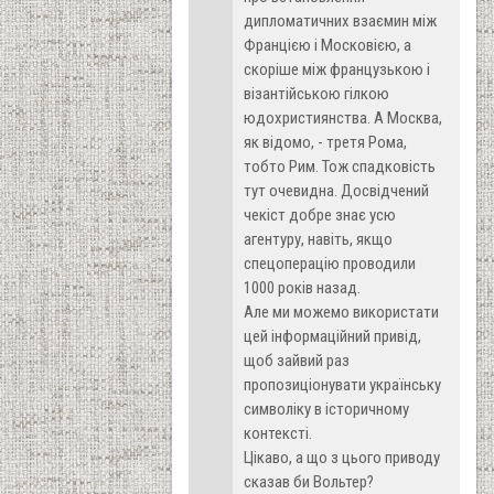
дипломатичних взаємин між
Францією і Московією, а
скоріше між французькою і
візантійською гілкою
юдохристиянства. А Москва,
як відомо, - третя Рома,
тобто Рим. Тож спадковість
тут очевидна. Досвідчений
чекіст добре знає усю
агентуру, навіть, якщо
спецоперацію проводили
1000 років назад.
Але ми можемо використати
цей інформаційний привід,
щоб зайвий раз
пропозиціонувати українську
символіку в історичному
контексті.
Цікаво, а що з цього приводу
сказав би Вольтер?