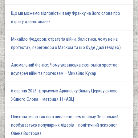
Що ми можемо відповісти Івану Франку на його слова про
втрату давніх знань?
Михайло Федоров: стратегія війни, балістика, чому не на
протестах, переговори з Маском та що буде далі (+відео)
Аномальний Фенікс: Чому українська економіка зростає
всупереч війні та прогнозам – Михайло Кухар
6 серпня 2026: формуємо Аріанську Вільну Церкву силою
Живого Слова – матриця 11+АВЦ
Психопатична тактика випаленої землі: чому Зеленський
позбувається популярних лідерів – політичний психолог
Олена Вострова