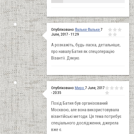
Опубліковано
Фальке Фальке
7
June, 2017 - 11:29
А розкажіть, будь-ласка, детальніше,
про навалу Батия як спецоперацію
Візантії. Дякую.
Опубліковано
Миро
7 June, 2017
- 20:35
Похід Батия був організований
Москвою, але вона використовувала
візантійські методи. Ця тема потребує
спеціального дослідження, джерела
вже є.