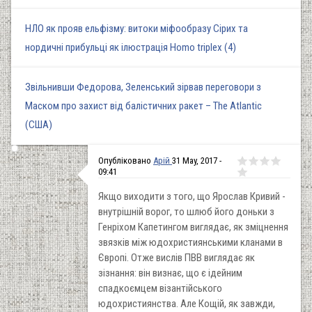
НЛО як прояв ельфізму: витоки міфообразу Сірих та
нордичні прибульці як ілюстрація Homo triplex (4)
Звільнивши Федорова, Зеленський зірвав переговори з
Маском про захист від балістичних ракет – The Atlantic
(США)
Опубліковано
Арій
31 May, 2017 -
09:41
Якщо виходити з того, що Ярослав Кривий -
внутрішній ворог, то шлюб його доньки з
Генріхом Капетингом виглядає, як зміцнення
звязків між юдохристиянськими кланами в
Європі. Отже вислів ПВВ виглядає як
зізнання: він визнає, що є ідейним
спадкоємцем візантійського
юдохристиянства. Але Кощій, як завжди,