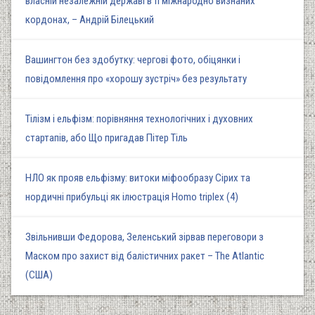
власній незалежній державі в її міжнародно визнаних
кордонах, – Андрій Білецький
Вашингтон без здобутку: чергові фото, обіцянки і
повідомлення про «хорошу зустріч» без результату
Тілізм і ельфізм: порівняння технологічних і духовних
стартапів, або Що пригадав Пітер Тіль
НЛО як прояв ельфізму: витоки міфообразу Сірих та
нордичні прибульці як ілюстрація Homo triplex (4)
Звільнивши Федорова, Зеленський зірвав переговори з
Маском про захист від балістичних ракет – The Atlantic
(США)