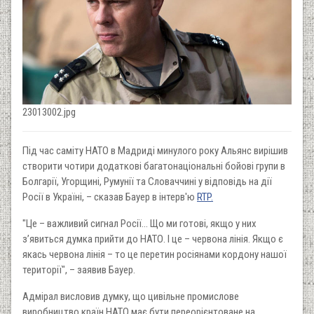
23013002.jpg
Під час саміту НАТО в Мадриді минулого року Альянс вирішив
створити чотири додаткові багатонаціональні бойові групи в
Болгарії, Угорщині, Румунії та Словаччині у відповідь на дії
Росії в Україні, – сказав Бауер в інтерв'ю
RTP.
"Це – важливий сигнал Росії… Що ми готові, якщо у них
з’явиться думка прийти до НАТО. І це – червона лінія. Якщо є
якась червона лінія – то це перетин росіянами кордону нашої
території", – заявив Бауер.
Адмірал висловив думку, що цивільне промислове
виробництво країн НАТО має бути переорієнтоване на