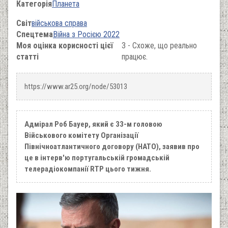
Категорія
Планета
Світ
військова справа
Спецтема
Війна з Росією 2022
Моя оцінка корисності цієї
3 - Схоже, що реально
статті
працює.
https://www.ar25.org/node/53013
Адмірал Роб Бауер, який є 33-м головою
Військового комітету Організації
Північноатлантичного договору (НАТО), заявив про
це в інтерв'ю португальській громадській
телерадіокомпанії RTP цього тижня.