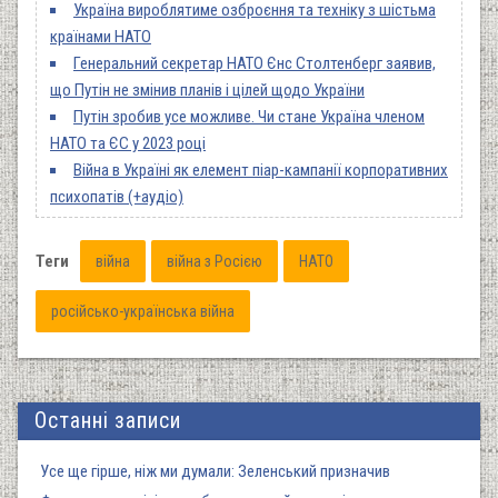
Україна вироблятиме озброєння та техніку з шістьма
країнами НАТО
Генеральний секретар НАТО Єнс Столтенберг заявив,
що Путін не змінив планів і цілей щодо України
Путін зробив усе можливе. Чи стане Україна членом
НАТО та ЄС у 2023 році
Війна в Україні як елемент піар-кампанії корпоративних
психопатів (+аудіо)
Теги
війна
війна з Росією
НАТО
російсько-українська війна
Останні записи
Усе ще гірше, ніж ми думали: Зеленський призначив