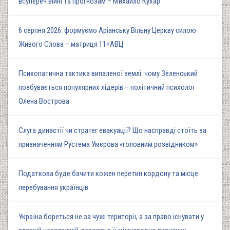
всупереч війні та прогнозам – Михайло Кухар
6 серпня 2026: формуємо Аріанську Вільну Церкву силою
Живого Слова – матриця 11+АВЦ
Психопатична тактика випаленої землі: чому Зеленський
позбувається популярних лідерів – політичний психолог
Олена Вострова
Слуга династії чи стратег евакуації? Що насправді стоїть за
призначенням Рустема Умєрова «головним розвідником»
Податкова буде бачити кожен перетин кордону та місце
перебування українців
Україна бореться не за чужі території, а за право існувати у