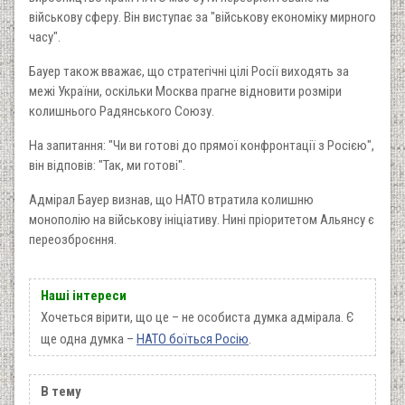
військову сферу. Він виступає за "військову економіку мирного
часу".
Бауер також вважає, що стратегічні цілі Росії виходять за
межі України, оскільки Москва прагне відновити розміри
колишнього Радянського Союзу.
На запитання: "Чи ви готові до прямої конфронтації з Росією",
він відповів: "Так, ми готові".
Адмірал Бауер визнав, що НАТО втратила колишню
монополію на військову ініціативу. Нині пріоритетом Альянсу є
переозброєння.
Наші інтереси
Хочеться вірити, що це – не особиста думка адмірала. Є
ще одна думка –
НАТО боїться Росію
.
В тему