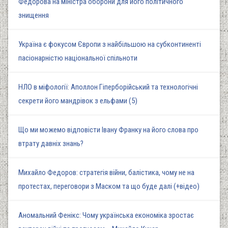
Федорова на міністра оборони для його політичного
знищення
Україна є фокусом Європи з найбільшою на субконтиненті
пасіонарністю національної спільноти
НЛО в міфології: Аполлон Гіперборійський та технологічні
секрети його мандрівок з ельфами (5)
Що ми можемо відповісти Івану Франку на його слова про
втрату давніх знань?
Михайло Федоров: стратегія війни, балістика, чому не на
протестах, переговори з Маском та що буде далі (+відео)
Аномальний Фенікс: Чому українська економіка зростає