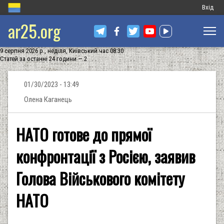
Меню
Вхід
ar25.org
обліков
запису
9 серпня 2026 р., неділя, Київський час 08:30
користу
Статей за останні 24 години — 2
01/30/2023 - 13:49
Олена Каганець
НАТО готове до прямої
конфронтації з Росією, заявив
Голова Військового комітету
НАТО