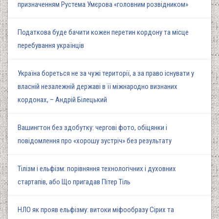
призначенням Рустема Умєрова «головним розвідником»
Податкова буде бачити кожен перетин кордону та місце
перебування українців
Україна бореться не за чужі території, а за право існувати у
власній незалежній державі в її міжнародно визнаних
кордонах, – Андрій Білецький
Вашингтон без здобутку: чергові фото, обіцянки і
повідомлення про «хорошу зустріч» без результату
Тілізм і ельфізм: порівняння технологічних і духовних
стартапів, або Що пригадав Пітер Тіль
НЛО як прояв ельфізму: витоки міфообразу Сірих та