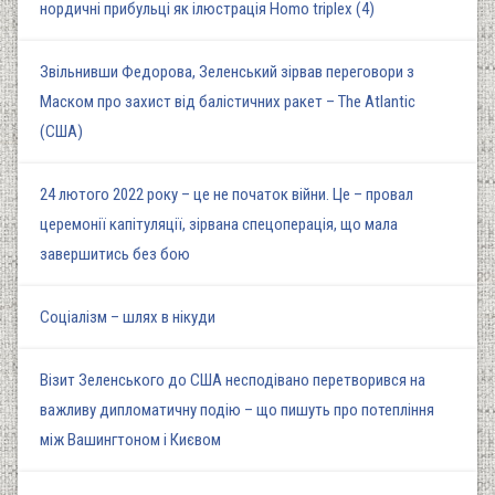
нордичні прибульці як ілюстрація Homo triplex (4)
Звільнивши Федорова, Зеленський зірвав переговори з
Маском про захист від балістичних ракет – The Atlantic
(США)
24 лютого 2022 року – це не початок війни. Це – провал
церемонії капітуляції, зірвана спецоперація, що мала
завершитись без бою
Соціалізм – шлях в нікуди
Візит Зеленського до США несподівано перетворився на
важливу дипломатичну подію – що пишуть про потепління
між Вашингтоном і Києвом