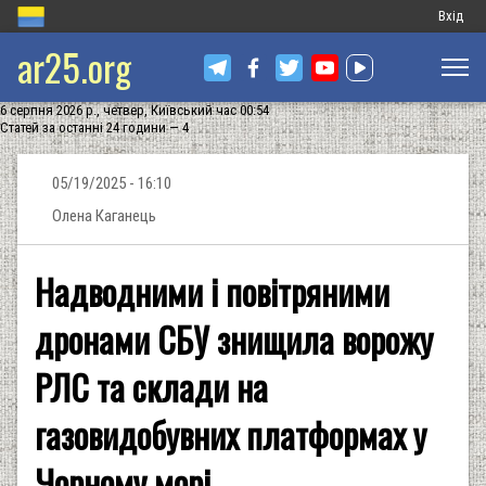
Меню
Вхід
ar25.org
обліков
запису
6 серпня 2026 р., четвер, Київський час 00:54
користу
Статей за останні 24 години — 4
05/19/2025 - 16:10
Олена Каганець
Надводними і повітряними
дронами СБУ знищила ворожу
РЛС та склади на
газовидобувних платформах у
Чорному морі