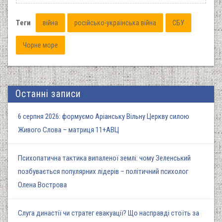
Теги
війна
російсько-українська війна
СБУ
Чорне море
Останні записи
6 серпня 2026: формуємо Аріанську Вільну Церкву силою
Живого Слова – матриця 11+АВЦ
Психопатична тактика випаленої землі: чому Зеленський
позбувається популярних лідерів – політичний психолог
Олена Вострова
Слуга династії чи стратег евакуації? Що насправді стоїть за