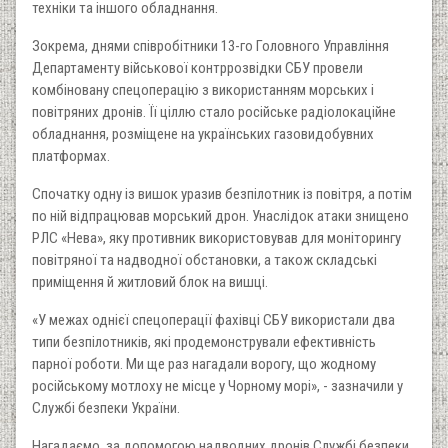
техніки та іншого обладнання.
Зокрема, днями співробітники 13-го Головного Управління
Департаменту військової контррозвідки СБУ провели
комбіновану спецоперацію з використанням морських і
повітряних дронів. Її ціллю стало російське радіолокаційне
обладнання, розміщене на українських газовидобувних
платформах.
Спочатку одну із вишок уразив безпілотник із повітря, а потім
по ній відпрацював морський дрон. Унаслідок атаки знищено
РЛС «Нева», яку противник використовував для моніторингу
повітряної та надводної обстановки, а також складські
приміщення й житловий блок на вишці.
«У межах однієї спецоперації фахівці СБУ використали два
типи безпілотників, які продемонстрували ефективність
парної роботи. Ми ще раз нагадали ворогу, що жодному
російському мотлоху не місце у Чорному морі», - зазначили у
Службі безпеки України.
Нагадаємо, за допомогою надводних дронів Службі безпеки