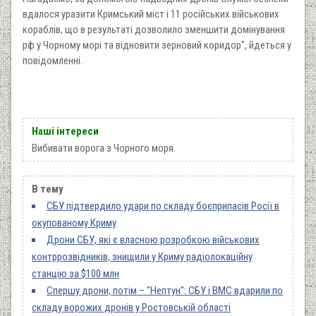
вдалося уразити Кримський міст і 11 російських військових
кораблів, що в результаті дозволило зменшити домінування
рф у Чорному морі та відновити зерновий коридор", йдеться у
повідомленні.
Наші інтереси
Вибивати ворога з Чорного моря.
В тему
СБУ підтвердило удари по складу боєприпасів Росії в
окупованому Криму
Дрони СБУ, які є власною розробкою військових
контррозвідників, знищили у Криму радіолокаційну
станцію за $100 млн
Спершу дрони, потім – "Нептун": СБУ і ВМС вдарили по
складу ворожих дронів у Ростовській області