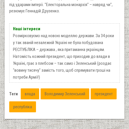
під ударами імперії. "Електоральна монархія" – навряд чи",
резюмує Геннадій Друзенко.
Наші інтереси
Розмірковуємо над новою моделлю держави. За 34 роки
у так званій незалежній Україні не була побудована
РЕСПУБЛІКА – держава , яка притаманна українцям.
Натомість кожний президент, що приходив до влади в
Україні, грає з плебсом – так само і Зеленський (роздає
"вовину тисячу" замість того, щоб спрямувати гроші на
потреби Армії!)
Теги
влада
Володимир Зеленський
президент
республіка