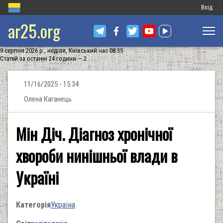
Меню
Вхід
ar25.org
обліков
запису
9 серпня 2026 р., неділя, Київський час 08:35
користу
Статей за останні 24 години — 2
11/16/2025 - 15:34
Олена Каганець
Мін Діч. Діагноз хронічної
хвороби нинішньої влади в
Україні
Категорія
Україна