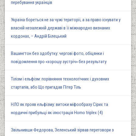
перебування українців
Україна бореться не за чужі території, а за право існувати у
власній незалежній державі в її міжнародно визнаних
кордонах, – Андрій Білецький
Вашингтон без здобутку: чергові фото, обіцянки і
повідомлення про «хорошу зустріч» без результату
Тілізм і ельфізм: порівняння технологічних і духовних
стартапів, або Що пригадав Пітер Тіль
НЛО як прояв ельфізму: витоки міфообразу Сірих та
нордичні прибульці як ілюстрація Homo triplex (4)
Звільнивши Федорова, Зеленський зірвав переговори з