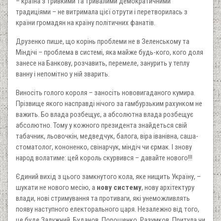
– країна з тривкими та тривалими демократичними
традиціями – не витримала цієї отрути і перетворилась з
країни громадян на країну політичних фанатів.
Друзенко пише, що корінь проблеми не в Зеленському та
Міндічі – проблема в системі, яка майже будь-кого, кого доля
занесе на Банкову, розчавить, перемеле, занурить у теплу
ванну і непомітно у ній зварить.
Виносіть голого короля – заносіть нововигаданого кумира.
Прізвище якого насправді нічого за гамбурзьким рахунком не
важить. Бо влада розбещує, а абсолютна влада розбещує
абсолютно. Тому у кожного президента знайдеться свій
табачник, льовочкін, медведчук, балога, віра іванівна, саша-
стоматолог, кононенко, свінарчук, міндіч чи єрмак. І знову
народ волатиме: цей король скурвився – давайте нового!!!
Єдиний вихід з цього замкнутого кола, яке нищить Україну, –
шукати не нового месію, а
нову систему
, нову архітектуру
влади, нові стримування та противаги, які унеможливлять
появу наступного електорального царя. Незалежно від того,
це буде Залужний, Буданов, Порошенко, Разумков, Притула чи