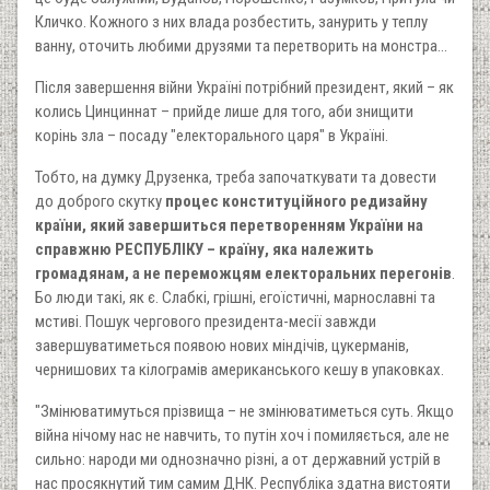
Кличко. Кожного з них влада розбестить, занурить у теплу
ванну, оточить любими друзями та перетворить на монстра...
Після завершення війни Україні потрібний президент, який – як
колись Цинциннат – прийде лише для того, аби знищити
корінь зла – посаду "електорального царя" в Україні.
Тобто, на думку Друзенка, треба започаткувати та довести
до доброго скутку
процес конституційного редизайну
країни, який завершиться перетворенням України на
справжню РЕСПУБЛІКУ – країну, яка належить
громадянам, а не переможцям електоральних перегонів
.
Бо люди такі, як є. Слабкі, грішні, егоїстичні, марнославні та
мстиві. Пошук чергового президента-месії завжди
завершуватиметься появою нових міндічів, цукерманів,
чернишових та кілограмів американського кешу в упаковках.
"Змінюватимуться прізвища – не змінюватиметься суть. Якщо
війна нічому нас не навчить, то путін хоч і помиляється, але не
сильно: народи ми однозначно різні, а от державний устрій в
нас просякнутий тим самим ДНК. Республіка здатна вистояти