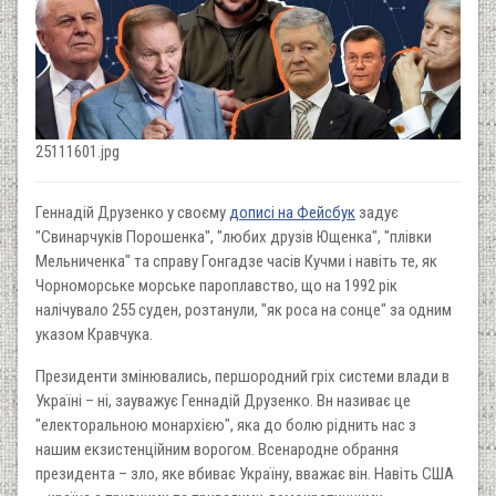
25111601.jpg
Геннадій Друзенко у своєму
дописі на Фейсбук
задує
"Свинарчуків Порошенка", "любих друзів Ющенка", "плівки
Мельниченка" та справу Гонгадзе часів Кучми і навіть те, як
Чорноморське морське пароплавство, що на 1992 рік
налічувало 255 суден, розтанули, "як роса на сонце" за одним
указом Кравчука.
Президенти змінювались, першородний гріх системи влади в
Україні – ні, зауважує Геннадій Друзенко. Вн називає це
"електоральною монархією", яка до болю ріднить нас з
нашим екзистенційним ворогом. Всенародне обрання
президента – зло, яке вбиває Україну, вважає він. Навіть США