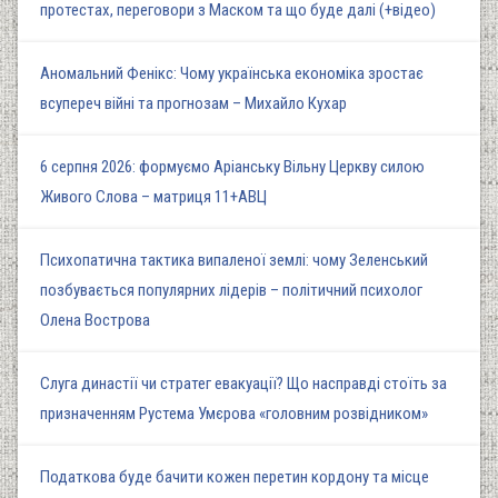
протестах, переговори з Маском та що буде далі (+відео)
Аномальний Фенікс: Чому українська економіка зростає
всупереч війні та прогнозам – Михайло Кухар
6 серпня 2026: формуємо Аріанську Вільну Церкву силою
Живого Слова – матриця 11+АВЦ
Психопатична тактика випаленої землі: чому Зеленський
позбувається популярних лідерів – політичний психолог
Олена Вострова
Слуга династії чи стратег евакуації? Що насправді стоїть за
призначенням Рустема Умєрова «головним розвідником»
Податкова буде бачити кожен перетин кордону та місце