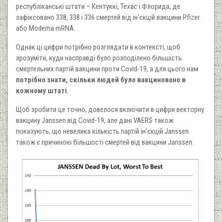
республіканські штати – Кентуккі, Техас і Флорида, де
зафіксовано 338, 338 і 336 смертей від ін'єкцій вакцини Pfizer
або Moderna mRNA.
Однак ці цифри потрібно розглядати в контексті, щоб
зрозуміти, куди насправді було розподілено більшість
смертельних партій вакцини проти Covid-19, а для цього нам
потрібно знати, скільки людей було вакциновано в
кожному штаті
.
Щоб зробити це точно, довелося включити в цифри векторну
вакцину Janssen від Covid-19, але дані VAERS також
показують, що невелика кількість партій ін’єкцій Janssen
також є причиною більшості смертей від вакцини Janssen.