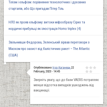
Тілізм і ельфізм: порівняння технологічних і духовних
стартапів, або Що пригадав Пітер Тіль
НЛО як прояв ельфізму: витоки міфообразу Сірих та
нордичні прибульці як ілюстрація Homo triplex (4)
Звільнивши Федорова, Зеленський зірвав переговори з
Маском про захист від балістичних ракет – The Atlantic
(США)
Опубліковано
Ігор Каганець
22
February, 2023 - 14:45
Зверніть увагу, що до бази VAERS потрапляє
менше відсотка випадків ушкоджень від
вакцинації.