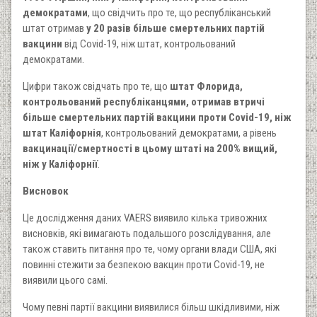
демократами
, що свідчить про те, що республіканський
штат отримав
у 20 разів більше смертельних партій
вакцини
від Covid-19, ніж штат, контрольований
демократами.
Цифри також свідчать про те, що
штат Флорида,
контрольований республіканцями, отримав втричі
більше смертельних партій вакцини проти Covid-19, ніж
штат Каліфорнія
, контрольований демократами, а рівень
вакцинації/смертності в цьому штаті на 200% вищий,
ніж у Каліфорнії
.
Висновок
Це дослідження даних VAERS виявило кілька тривожних
висновків, які вимагають подальшого розслідування, але
також ставить питання про те, чому органи влади США, які
повинні стежити за безпекою вакцин проти Covid-19, не
виявили цього самі.
Чому певні партії вакцини виявилися більш шкідливими, ніж