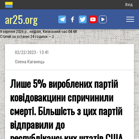
Меню
Вхід
ar25.org
обліков
запису
9 серпня 2026 р., неділя, Київський час 04:48
користу
Статей за останні 24 години — 2
02/22/2023 - 13:41
Олена Каганець
Лише 5% вироблених партій
ковідовакцини спричинили
смерті. Більшість з цих партій
відправили до
республіканських штатів США