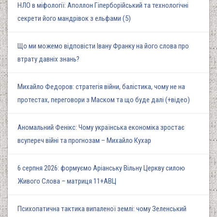
НЛО в міфології: Аполлон Гіперборійський та технологічні
секрети його мандрівок з ельфами (5)
Що ми можемо відповісти Івану Франку на його слова про
втрату давніх знань?
Михайло Федоров: стратегія війни, балістика, чому не на
протестах, переговори з Маском та що буде далі (+відео)
Аномальний Фенікс: Чому українська економіка зростає
всупереч війні та прогнозам – Михайло Кухар
6 серпня 2026: формуємо Аріанську Вільну Церкву силою
Живого Слова – матриця 11+АВЦ
Психопатична тактика випаленої землі: чому Зеленський