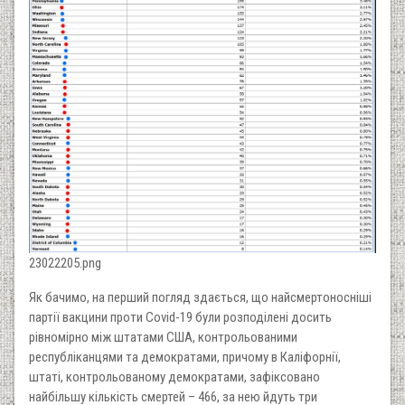
23022205.png
Як бачимо, на перший погляд здається, що найсмертоносніші
партії вакцини проти Covid-19 були розподілені досить
рівномірно між штатами США, контрольованими
республіканцями та демократами, причому в Каліфорнії,
штаті, контрольованому демократами, зафіксовано
найбільшу кількість смертей – 466, за нею йдуть три