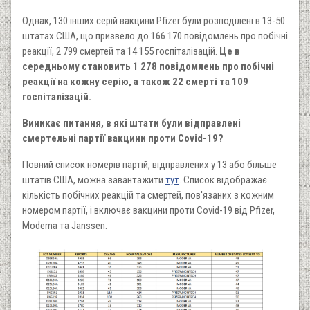
Однак, 130 інших серій вакцини Pfizer були розподілені в 13-50
штатах США, що призвело до 166 170 повідомлень про побічні
реакції, 2 799 смертей та 14 155 госпіталізацій.
Це в
середньому становить 1 278 повідомлень про побічні
реакції на кожну серію, а також 22 смерті та 109
госпіталізацій.
Виникає питання, в які штати були відправлені
смертельні партії вакцини проти Covid-19?
Повний список номерів партій, відправлених у 13 або більше
штатів США, можна завантажити
тут
. Список відображає
кількість побічних реакцій та смертей, пов'язаних з кожним
номером партії, і включає вакцини проти Covid-19 від Pfizer,
Moderna та Janssen.