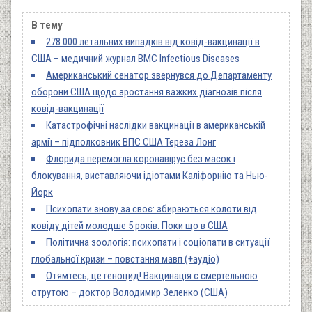
В тему
278 000 летальних випадків від ковід-вакцинації в
США – медичний журнал BMC Infectious Diseases
Американський сенатор звернувся до Департаменту
оборони США щодо зростання важких діагнозів після
ковід-вакцинації
Катастрофічні наслідки вакцинації в американській
армії – підполковник ВПС США Тереза Лонг
Флорида перемогла коронавірус без масок і
блокування, виставляючи ідіотами Каліфорнію та Нью-
Йорк
Психопати знову за своє: збираються колоти від
ковіду дітей молодше 5 років. Поки що в США
Політична зоологія: психопати і соціопати в ситуації
глобальної кризи ­– повстання мавп (+аудіо)
Отямтесь, це геноцид! Вакцинація є смертельною
отрутою – доктор Володимир Зеленко (США)