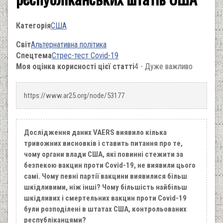
Категорія
США
Світ
Альтернативна політика
Спецтема
Стрес-тест Covid-19
Моя оцінка корисності цієї статті
4 - Дуже важливо
https://www.ar25.org/node/53177
Дослідження даних VAERS виявило кілька
тривожних висновків і ставить питання про те,
чому органи влади США, які повинні стежити за
безпекою вакцин проти Covid-19, не виявили цього
самі. Чому певні партії вакцини виявилися більш
шкідливими, ніж інші? Чому більшість найбільш
шкідливих і смертельних вакцин проти Covid-19
були розподілені в штатах США, контрольованих
республіканцями?