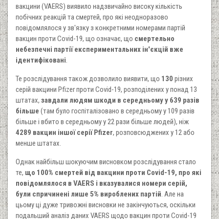
вакцини (VAERS) виявило надзвичайно високу кількість
побічних реакцій та смертей, про які неодноразово
повідомлялося у зв'язку з конкретними номерами партій
вакцин проти Covid-19, що означає, що
смертельно
небезпечні партії експериментальних ін'єкцій вже
ідентифіковані
.
Те розслідування також дозволило виявити, що
130
різних
серій вакцини Pfizer проти Covid-19, розподілених у понад 13
штатах,
завдали людям шкоди в середньому у 639 разів
більше
(там було госпіталізовано в середньому у 109 разів
більше і вбито в середньому у 22 рази більше людей), ніж
4289 вакцин іншої серії Pfizer
, розповсюджених у 12 або
менше штатах.
Однак найбільш шокуючим висновком розслідування стало
те,
що 100% смертей від вакцини проти Covid-19, про які
повідомлялося в VAERS і вказувалися номери серій,
були спричинені лише 5% вироблених партій
. Але на
цьому ці дуже тривожні висновки не закінчуються, оскільки
подальший аналіз даних VAERS щодо вакцин проти Covid-19