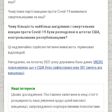
інші?
Чому певні партії вакцини проти Covid-19 виявилися
смертельнішими за інші?
Чому більшість найбільш шкідливих і смертельних
вакцин проти Covid-19 були розподілені в штатах США,
контрольованих республіканцями?
Ці надзвичайно серйозні питання вимагають термінових
відповідей.
Нагадаємо, на початку 2021 року державна база даних
VAERS
повідомляла, що у США було зафіксовано вже 501 смерть від
вакцинації
.
Наші інтереси
Цікаве дослідження. Поставлені запитання в кінці статті
розширюють наші уявлення щодо цілей масової
вакцинації, запровадженої корпоративними психопатами.