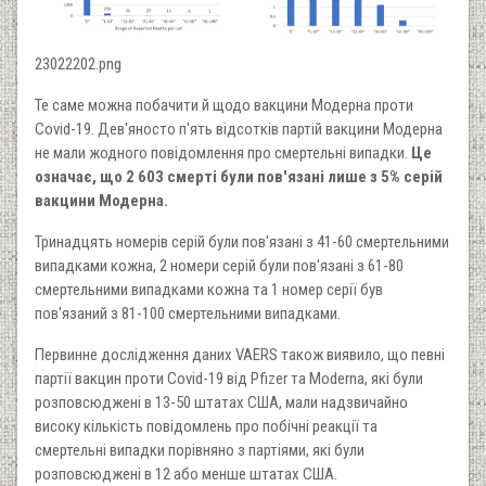
23022202.png
Те саме можна побачити й щодо вакцини Модерна проти
Covid-19. Дев'яносто п'ять відсотків партій вакцини Модерна
не мали жодного повідомлення про смертельні випадки.
Це
означає, що 2 603 смерті були пов'язані лише з 5% серій
вакцини Модерна.
Тринадцять номерів серій були пов'язані з 41-60 смертельними
випадками кожна, 2 номери серій були пов'язані з 61-80
смертельними випадками кожна та 1 номер серії був
пов'язаний з 81-100 смертельними випадками.
Первинне дослідження даних VAERS також виявило, що певні
партії вакцин проти Covid-19 від Pfizer та Moderna, які були
розповсюджені в 13-50 штатах США, мали надзвичайно
високу кількість повідомлень про побічні реакції та
смертельні випадки порівняно з партіями, які були
розповсюджені в 12 або менше штатах США.