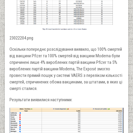
23022204.png
Оскільки попереднє розслідування виявило, що 100% смертей
від вакцини Pfizer та 100% смертей від вакцини Moderna були
спричинені лише 4% вироблених партій вакцини Pfizer та 5%
вироблених партій вакцини Moderna, The Exposé змогло
провести прямий пошук у системі VAERS з переліком кількості
смертей, спричинених обома вакцинами, за штатами, в яких ці
смерті сталися.
Результати виявилися наступними: