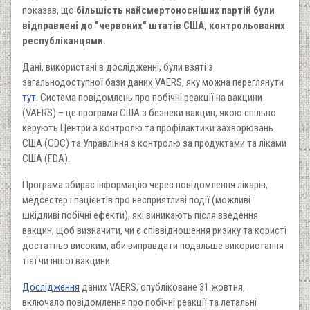
показав, що
більшість найсмертоносніших партій були
відправлені до "червоних" штатів США, контрольованих
республіканцями.
Дані, використані в дослідженні, були взяті з
загальнодоступної бази даних VAERS, яку можна переглянути
тут
. Система повідомлень про побічні реакції на вакцини
(VAERS) – це програма США з безпеки вакцин, якою спільно
керують Центри з контролю та профілактики захворювань
США (CDC) та Управління з контролю за продуктами та ліками
США (FDA).
Програма збирає інформацію через повідомлення лікарів,
медсестер і пацієнтів про несприятливі події (можливі
шкідливі побічні ефекти), які виникають після введення
вакцин, щоб визначити, чи є співвідношення ризику та користі
достатньо високим, аби виправдати подальше використання
тієї чи іншої вакцини.
Дослідження
даних VAERS, опубліковане 31 жовтня,
включало повідомлення про побічні реакції та летальні