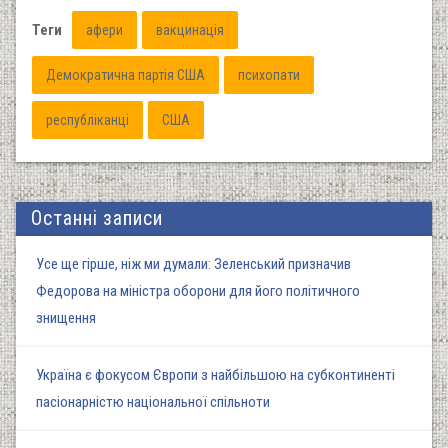
Теги
афери
вакцинація
Демократична партія США
психопати
республіканці
США
Останні записи
Усе ще гірше, ніж ми думали: Зеленський призначив
Федорова на міністра оборони для його політичного
знищення
Україна є фокусом Європи з найбільшою на субконтиненті
пасіонарністю національної спільноти