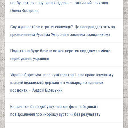
позбувається популярних лідерів – політичний психолог
Олена Вострова
Слуга династії чи стратег евакуації? Що насправді стоїть за
призначенням Рустема Умєрова «головним розвідником»
Податкова буде бачити кожен перетин кордону та місце
перебування українців
Україна бореться не за чужі території, а за право існувати у
власній незалежній державі в її міжнародно визнаних
кордонах, – Андрій Білецький
Вашингтон без здобутку: чергові фото, обіцянки і
повідомлення про «хорошу зустріч» без результату