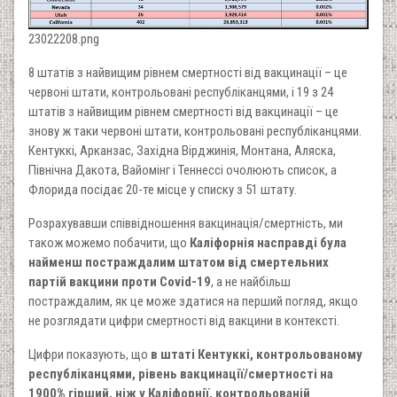
23022208.png
8 штатів з найвищим рівнем смертності від вакцинації – це
червоні штати, контрольовані республіканцями, і 19 з 24
штатів з найвищим рівнем смертності від вакцинації – це
знову ж таки червоні штати, контрольовані республіканцями.
Кентуккі, Арканзас, Західна Вірджинія, Монтана, Аляска,
Північна Дакота, Вайомінг і Теннессі очолюють список, а
Флорида посідає 20-те місце у списку з 51 штату.
Розрахувавши співвідношення вакцинація/смертність, ми
також можемо побачити, що
Каліфорнія насправді була
найменш постраждалим штатом від смертельних
партій вакцини проти Covid-19
, а не найбільш
постраждалим, як це може здатися на перший погляд, якщо
не розглядати цифри смертності від вакцини в контексті.
Цифри показують, що
в штаті Кентуккі, контрольованому
республіканцями, рівень вакцинації/смертності на
1900% гірший, ніж у Каліфорнії, контрольованій