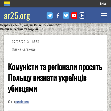
Меню
Вхід
ar25.org
обліков
запису
9 серпня 2026 р., неділя, Київський час 05:26
користу
Статей за останні 24 години — 2
07/05/2013 - 15:54
Олена Каганець
Комуністи та регіонали просять
Польщу визнати українців
убивцями
Світ
політика