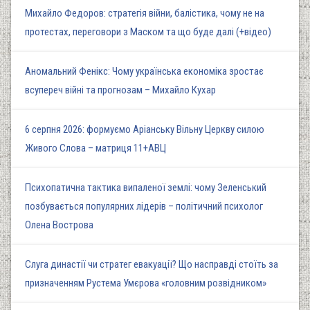
Михайло Федоров: стратегія війни, балістика, чому не на
протестах, переговори з Маском та що буде далі (+відео)
Аномальний Фенікс: Чому українська економіка зростає
всупереч війні та прогнозам – Михайло Кухар
6 серпня 2026: формуємо Аріанську Вільну Церкву силою
Живого Слова – матриця 11+АВЦ
Психопатична тактика випаленої землі: чому Зеленський
позбувається популярних лідерів – політичний психолог
Олена Вострова
Слуга династії чи стратег евакуації? Що насправді стоїть за
призначенням Рустема Умєрова «головним розвідником»