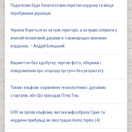
Податкова буде бачити кожен перетин кордону та місце
перебування українців
Україна бореться не за чужі території, а за право існувати у
власній незалежній державі в її міжнародно визнаних
кордонах, – Андрій Білецький
Вашингтон без здобутку: чергові фото, обіцянки і
повідомлення про «хорошу зустріч» без результату
Тілізм і ельфізм: порівняння технологічних і духовних
стартапів, або Що пригадав Пітер Тіль
НЛО як прояв ельфізму: витоки міфообразу Сірих та
нордичні прибульці як ілюстрація Homo triplex (4)