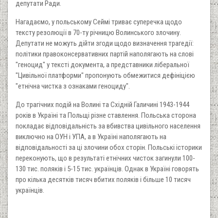
депутати Ради.
Нагадаємо, у польському Сеймі триває суперечка щодо
тексту резолюції в 70-ту річницю Волинського злочину.
Депутати не можуть дійти згоди щодо визначення трагедії:
політики правоконсервативних партій наполягають на слові
"геноцид" у тексті документа, а представники ліберальної
"Цивільної платформи" пропонують обмежитися дефініцією
"етнічна чистка з ознаками геноциду".
До трагічних подій на Волині та Східній Галичині 1943-1944
років в Україні та Польщі різне ставлення. Польська сторона
покладає відповідальність за вбивства цивільного населення
виключно на ОУН і УПА, а в Україні наполягають на
відповідальності за ці злочини обох сторін. Польські історики
переконують, що в результаті етнічних чисток загинули 100-
130 тис. поляків і 5-15 тис. українців. Однак в Україні говорять
про кілька десятків тисяч вбитих поляків і більше 10 тисяч
українців.