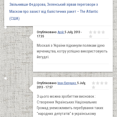
Звільнивши Федорова, Зеленський зірвав переговори з
Маском про захист від балістичних ракет – The Atlantic
(США)
Опубліковано
Арій
5 July, 2013 -
17:35
Москалі з України підкинули полякам ідею
мучеництва, котру успішно використовують
йегудеї.
Опубліковано
Іван Безушко
5 July,
2013 - 17:57
З цього можна зробиттии висновок :
Створення Українських Національних
Громад унеможливить перебування таких
"народних депутатів" в українському