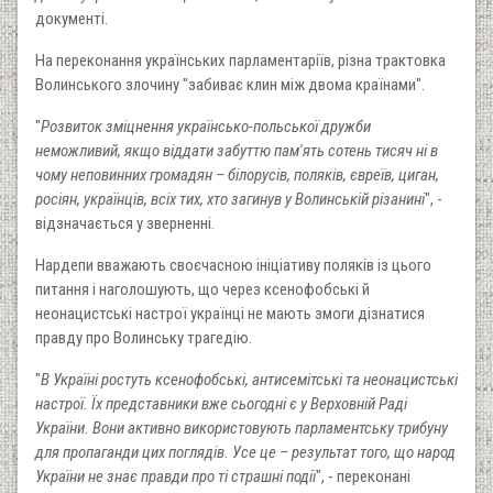
документі.
На переконання українських парламентаріїв, різна трактовка
Волинського злочину "забиває клин між двома країнами".
"
Розвиток зміцнення українсько-польської дружби
неможливий, якщо віддати забуттю пам'ять сотень тисяч ні в
чому неповинних громадян – білорусів, поляків, євреїв, циган,
росіян, українців, всіх тих, хто загинув у Волинській різанині
", -
відзначається у зверненні.
Нардепи вважають своєчасною ініціативу поляків із цього
питання і наголошують, що через ксенофобські й
неонацистські настрої українці не мають змоги дізнатися
правду про Волинську трагедію.
"
В Україні ростуть ксенофобські, антисемітські та неонацистські
настрої. Їх представники вже сьогодні є у Верховній Раді
України. Вони активно використовують парламентську трибуну
для пропаганди цих поглядів. Усе це – результат того, що народ
України не знає правди про ті страшні події
", - переконані