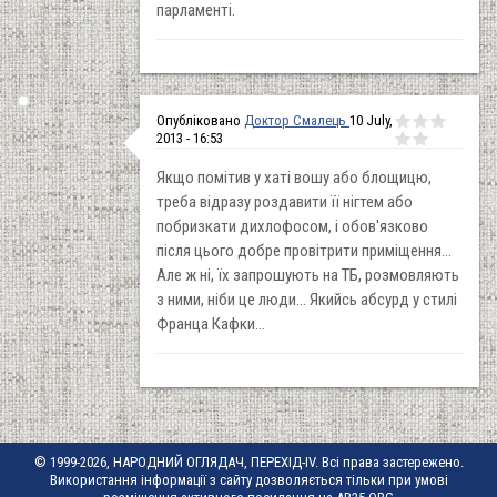
парламенті.
Опубліковано
Доктор Смалець
10 July,
2013 - 16:53
Якщо помітив у хаті вошу або блощицю,
треба відразу роздавити її нігтем або
побризкати дихлофосом, і обов'язково
після цього добре провітрити приміщення...
Але ж ні, їх запрошують на ТБ, розмовляють
з ними, ніби це люди... Якийсь абсурд у стилі
Франца Кафки...
© 1999-2026, НАРОДНИЙ ОГЛЯДАЧ, ПЕРЕХІД-IV. Всі права застережено.
Використання інформації з сайту дозволяється тільки при умові