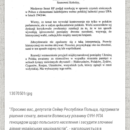
13070501r.jpg
"
Просимо вас, депутатів Сейму Республіки Польща, підтримати
рішення сенату, визнати Волинську різанину ОУН-УПА
геноцидом щодо польського населення і засудити злочинні
діяння українських націоналістів
", - наголошується в