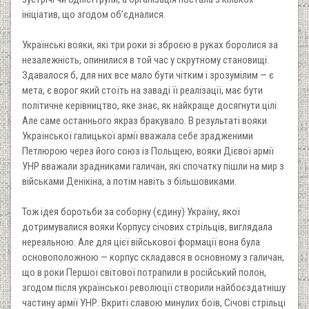
ініціатив, що згодом об’єдналися.
Українські вояки, які три роки зі зброєю в руках боролися за
незалежність, опинилися в той час у скрутному становищі.
Здавалося б, для них все мало бути чітким і зрозумілим — є
мета, є ворог який стоїть на заваді її реалізації, має бути
політичне керівництво, яке знає, як найкраще досягнути цілі.
Але саме останнього якраз бракувало. В результаті вояки
Української галицької армії вважала себе зрадженими
Петлюрою через його союз із Польщею, вояки Дієвої армії
УНР вважали зрадниками галичан, які спочатку пішли на мир з
військами Денікіна, а потім навіть з більшовиками.
Тож ідея боротьби за соборну (єдину) Україну, якої
дотримувалися вояки Корпусу січових стрільців, виглядала
нереальною. Але для цієї військової формації вона була
основоположною — корпус складався в основному з галичан,
що в роки Першої світової потрапили в російський полон,
згодом після української революції створили найбоєздатнішу
частину армії УНР. Вкриті славою минулих боїв, Січові стрільці