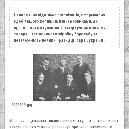
Нечисельна підпільна організація, сформована
здебільшого колишніми військовиками, які
протистоять окупаційній владі гучними актами
терору – так починали збройну боротьбу за
незалежність поляки, ірландці, євреї, українці.
12040202r.jpg
Масовий національно-визвольний рух за участі сотень тисяч є
завершальною стадією розвитку боротьби поневоленого