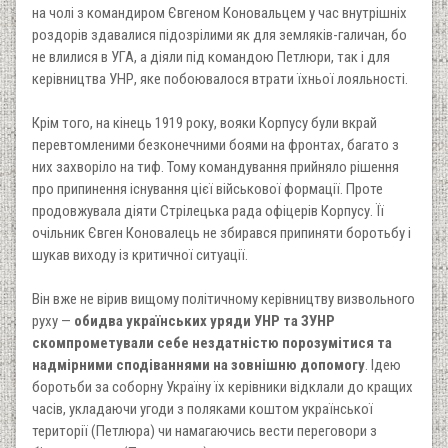
на чолі з командиром Євгеном Коновальцем у час внутрішніх
роздорів здавалися підозрілими як для земляків-галичан, бо
не влилися в УГА, а діяли під командою Петлюри, так і для
керівництва УНР, яке побоювалося втрати їхньої лояльності.
Крім того, на кінець 1919 року, вояки Корпусу були вкрай
перевтомленими безконечними боями на фронтах, багато з
них захворіло на тиф. Тому командування прийняло рішення
про припинення існування цієї військової формації. Проте
продовжувала діяти Стрілецька рада офіцерів Корпусу. Її
очільник Євген Коновалець не збирався припиняти боротьбу і
шукав виходу із критичної ситуації.
Він вже не вірив вищому політичному керівництву визвольного
руху —
обидва українських уряди УНР та ЗУНР
скомпрометували себе нездатністю порозумітися та
надмірними сподіваннями на зовнішню допомогу
. Ідею
боротьби за соборну Україну їх керівники відклали до кращих
часів, укладаючи угоди з поляками коштом української
території (Петлюра) чи намагаючись вести переговори з