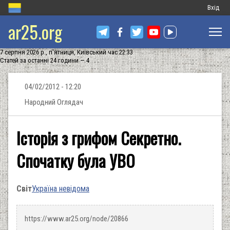
Меню
Вхід
ar25.org
обліков
запису
7 серпня 2026 р., п'ятниця, Київський час 22:33
користу
Статей за останні 24 години — 4
04/02/2012 - 12:20
Народний Оглядач
Історія з грифом Секретно.
Спочатку була УВО
Світ
Україна невідома
https://www.ar25.org/node/20866