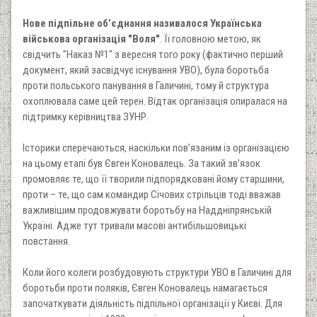
Нове підпільне об’єднання називалося Українська
військова організація "Воля"
. Її головною метою, як
свідчить "Наказ №1" з вересня того року (фактично перший
документ, який засвідчує існування УВО), була боротьба
проти польського панування в Галичині, тому й структура
охоплювала саме цей терен. Відтак організація опиралася на
підтримку керівництва ЗУНР.
Історики сперечаються, наскільки пов’язаним із організацією
на цьому етапі був Євген Коновалець. За такий зв’язок
промовляє те, що її творили підпорядковані йому старшини,
проти – те, що сам командир Січових стрільців тоді вважав
важливішим продовжувати боротьбу на Наддніпрянській
Україні. Адже тут тривали масові антибільшовицькі
повстання.
Коли його колеги розбудовують структури УВО в Галичині для
боротьби проти поляків, Євген Коновалець намагається
започаткувати діяльність підпільної організації у Києві. Для