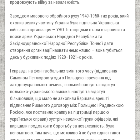
продовжують війну за незалежність.
Зародком масового збройного руху 1940-1950-тих років, який
охопив велику частину України була підпільна Українська
військова організація — УВО. Її творцями стали старшини та
вояки армій Української Народної Республіки та
Західноукраїнської Народної Республіки. Точної дати
створення організації назвати неможливо — вона губиться
десь у бурхливих подіях 1920–1921-х років.
І справді, на фоні глобальних змін того часу (підписання
Симоном Петлюрою угоди з Польщею і зречення від
західноукраїнських земель, спільний наступ та відступ
польсько-українського війська, наступ та відступ
більшовиків, що мало не захопили Варшави, врешті
підписання Ризького договору між Польщею і Радянською
Росією, яке поставило крапку на підтримці першою
української справи) зустріч невеликої групи офіцерів, які
вирішили продовжити боротьбу за незалежність, була
непомітною. Тим паче, що можливо й не було однієї такої
зустрічі чи однієї групи, а організація постала з кількох