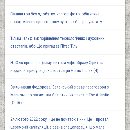
Вашингтон без здобутку: чергові фото, обіцянки і
повідомлення про «хорошу зустріч» без результату
Тілізм і ельфізм: порівняння технологічних і духовних
стартапів, або Що пригадав Пітер Тіль
НЛО як прояв ельфізму: витоки міфообразу Сірих та
нордичні прибульці як ілюстрація Homo triplex (4)
Звільнивши Федорова, Зеленський зірвав переговори з
Маском про захист від балістичних ракет – The Atlantic
(США)
24 лютого 2022 року – це не початок війни. Це – провал
церемонії капітуляції, зірвана спецоперація, що мала