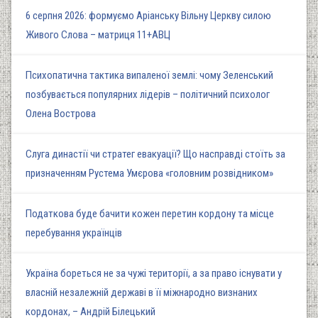
6 серпня 2026: формуємо Аріанську Вільну Церкву силою
Живого Слова – матриця 11+АВЦ
Психопатична тактика випаленої землі: чому Зеленський
позбувається популярних лідерів – політичний психолог
Олена Вострова
Слуга династії чи стратег евакуації? Що насправді стоїть за
призначенням Рустема Умєрова «головним розвідником»
Податкова буде бачити кожен перетин кордону та місце
перебування українців
Україна бореться не за чужі території, а за право існувати у
власній незалежній державі в її міжнародно визнаних
кордонах, – Андрій Білецький