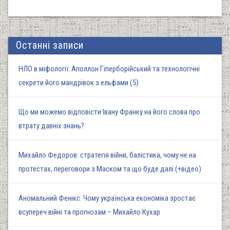
Останні записи
НЛО в міфології: Аполлон Гіперборійський та технологічні
секрети його мандрівок з ельфами (5)
Що ми можемо відповісти Івану Франку на його слова про
втрату давніх знань?
Михайло Федоров: стратегія війни, балістика, чому не на
протестах, переговори з Маском та що буде далі (+відео)
Аномальний Фенікс: Чому українська економіка зростає
всупереч війні та прогнозам – Михайло Кухар