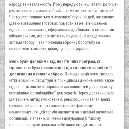
народу за незалежність. Йому передують інші етапи, коли цей
рух не настільки масштабний, а тому не настільки помітний.
Часто все починається з невеликої групи людей, натхнених
ідеєю визволення і готових померти за неї. Нечисельна
підпільна організація, сформована здебільшого колишніми
військовиками, які протистоять окупаційній владі гучними
актами терору – так починали збройну боротьбу за
незалежність поляки, ірландці, євреї, українці.
Вони були далекими від політичних програм, їх
ідеологією була незалежність, а головним засобом її
досягнення вважали зброю
. Як люди армії вони творили
чіткі ієрархічні структури із принципом єдиноначалля, адже
підпільні умови не створювали можливостей для розвитку
внутрішньо організаційної демократії. Через десятки років
мілітаризм, антидемократизм, революційний запал деякі
науковці визначать як головні ознаки фашизму і
намагатимуться цей термін накласти на підпільні визвольні
організації. Напевно, їх члени здивувалися б такому
означенню, адже вважали себе лише солдатами, які