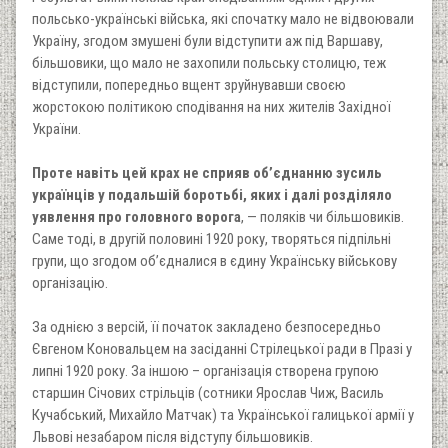
польсько-українські війська, які спочатку мало не відвоювали
Україну, згодом змушені були відступити аж під Варшаву,
більшовики, що мало не захопили польську столицю, теж
відступили, попередньо вщент зруйнувавши своєю
жорстокою політикою сподівання на них жителів Західної
України.
Проте навіть цей крах не сприяв об’єднанню зусиль
українців у подальшій боротьбі, яких і далі розділяло
уявлення про головного ворога
, — поляків чи більшовиків.
Саме тоді, в другій половині 1920 року, творяться підпільні
групи, що згодом об’єдналися в єдину Українську військову
організацію.
За однією з версій, її початок закладено безпосередньо
Євгеном Коновальцем на засіданні Стрілецької ради в Празі у
липні 1920 року. За іншою – організація створена групою
старшин Січових стрільців (сотники Ярослав Чиж, Василь
Кучабський, Михайло Матчак) та Української галицької армії у
Львові незабаром після відступу більшовиків.