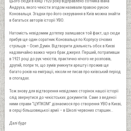
цього сюди в кінці 1920 року відправлено сотника Івана
Андруха, якого чекісти згодом називали правою рукою
Коновальця. Згадки про його скерування в Київ можна знайти
в багатьох авторів історії УВО.
Натомість невідомим дотепер залишався той факт, що сюди
прибув ще один соратник Коновальця по Корпусу січових
стрільців – Осип Думін. Відтворити діяльність обох в Києві
надзвичайно важко через брак джерел. Перший, потрапивши
в 1921 році до рук чекістів, практично нічого не розповів,
другий, попри те, що зумів уникнути арешту і прожив ще
багато років на еміграції, ніколи не писав про київський період
в спогадах.
Тож знову для відтворення невідомих сторінок нашої історії
слід звернутися до чекістських документів. Саме з веденої
ними справи "ЦУПКОМ" дізнаємося про створення УВО в Києві,
в серці більшовицької армії – в Школі червоних старшин...
Далі буде