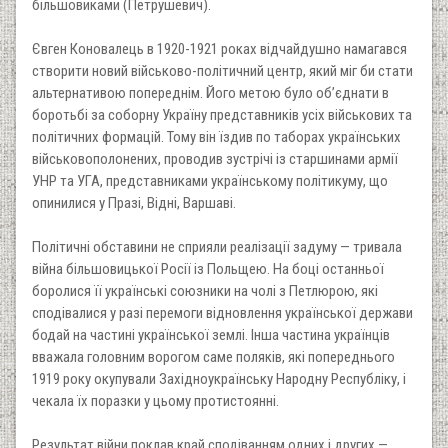
більшовиками (Петрушевич).
Євген Коновалець в 1920-1921 роках відчайдушно намагався
створити новий військово-політичний центр, який міг би стати
альтернативою попереднім. Його метою було об’єднати в
боротьбі за соборну Україну представників усіх військових та
політичних формацій. Тому він їздив по таборах українських
військовополонених, проводив зустрічі із старшинами армії
УНР та УГА, представниками українському політикуму, що
опинилися у Празі, Відні, Варшаві.
Політичні обставини не сприяли реалізації задуму — тривала
війна більшовицької Росії із Польщею. На боці останньої
боролися її українські союзники на чолі з Петлюрою, які
сподівалися у разі перемоги відновлення української держави
бодай на частині української землі. Інша частина українців
вважала головним ворогом саме поляків, які попереднього
1919 року окупували Західноукраїнську Народну Республіку, і
чекала їх поразки у цьому протистоянні.
Результат війни поклав край сподіванням одних і других —