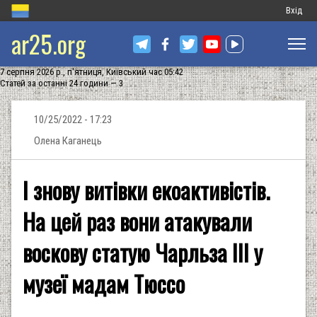
Меню
Вхід
ar25.org
обліков
запису
7 серпня 2026 р., п'ятниця, Київський час 05:42
користу
Статей за останні 24 години — 3
10/25/2022 - 17:23
Олена Каганець
І знову витівки екоактивістів.
На цей раз вони атакували
воскову статую Чарльза ІІІ у
музеї мадам Тюссо