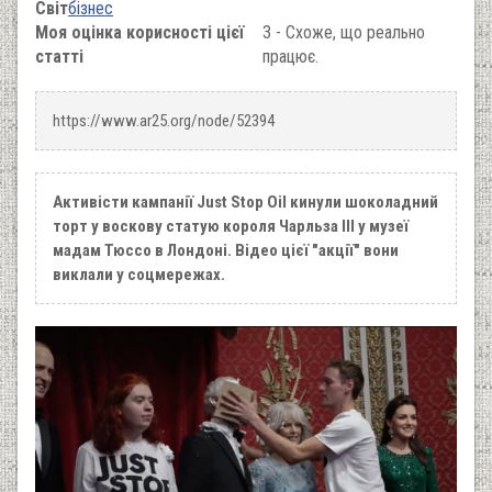
Світ
бізнес
Моя оцінка корисності цієї
3 - Схоже, що реально
статті
працює.
https://www.ar25.org/node/52394
Активісти кампанії Just Stop Oil кинули шоколадний
торт у воскову статую короля Чарльза ІІІ у музеї
мадам Тюссо в Лондоні. Відео цієї "акції" вони
виклали у соцмережах.