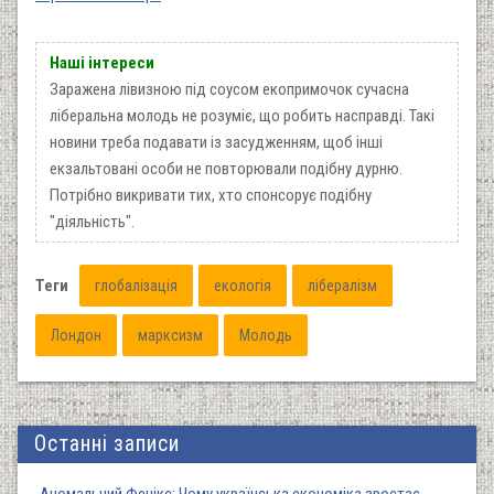
Наші інтереси
Заражена лівизною під соусом екопримочок сучасна
ліберальна молодь не розуміє, що робить насправді. Такі
новини треба подавати із засудженням, щоб інші
екзальтовані особи не повторювали подібну дурню.
Потрібно викривати тих, хто спонсорує подібну
"діяльність".
Теги
глобалізація
екологія
лібералізм
Лондон
марксизм
Молодь
Останні записи
Аномальний Фенікс: Чому українська економіка зростає