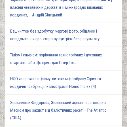
власній незалежній державі в її міжнародно визнаних
кордонах, – Андрій Білецький
Вашингтон без здобутку: чергові фото, обіцянки і
повідомлення про «хорошу зустріч» без результату
Тілізм і ельфізм: порівняння технологічних і духовних
стартапів, або Що пригадав Пітер Тіль
НЛО як прояв ельфізму: витоки міфообразу Сірих та
нордичні прибульці як ілюстрація Homo triplex (4)
Звільнивши Федорова, Зеленський зірвав переговори з
Маском про захист від балістичних ракет – The Atlantic
(США)