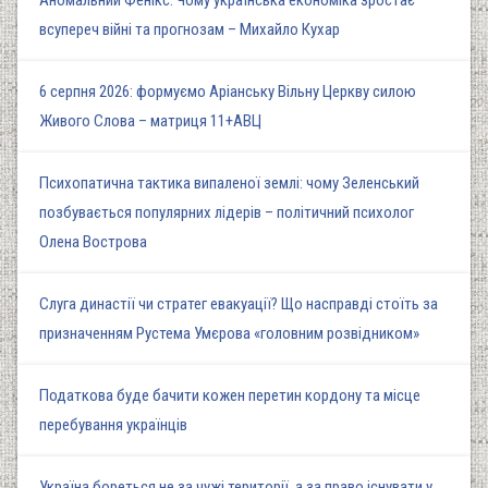
всупереч війні та прогнозам – Михайло Кухар
6 серпня 2026: формуємо Аріанську Вільну Церкву силою
Живого Слова – матриця 11+АВЦ
Психопатична тактика випаленої землі: чому Зеленський
позбувається популярних лідерів – політичний психолог
Олена Вострова
Слуга династії чи стратег евакуації? Що насправді стоїть за
призначенням Рустема Умєрова «головним розвідником»
Податкова буде бачити кожен перетин кордону та місце
перебування українців
Україна бореться не за чужі території, а за право існувати у