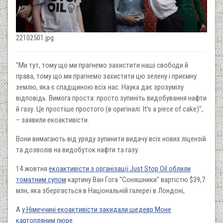
22102501.jpg
"Ми тут, тому що ми прагнемо захистити наші свободи й
права, тому що ми прагнемо захистити цю зелену і приємну
землю, яка є спадщиною всіх нас. Наука дає зрозумілу
відповідь. Вимога проста: просто зупиніть видобування нафти
й газу. Це простіше простого (в оригіналі: It’s a piece of cake)",
– заявили екоактивісти.
Вони вимагають від уряду зупинити видачу всіх нових ліцензій
та дозволів на видобуток нафти та газу.
14 жовтня
екоактивісти з організації Just Stop Oil облили
томатним супом
картину Ван Гога "Соняшники" вартістю $39,7
млн, яка зберігається в Національній галереї в Лондоні,
А
у Німеччині екоактивісти закидали шедевр Моне
картопляним пюре
.