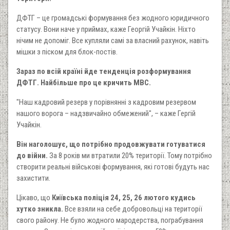
ДФТГ – це громадські формування без жодного юридичного
статусу. Вони наче у приймах, каже Георгій Учайкін. Ніхто
нічим не допоміг. Все купляли самі за власний рахунок, навіть
мішки з піском для блок-постів.
Зараз по всій країні йде тенденція розформування
ДФТГ. Найбільше про це кричить МВС.
"Наш кадровий резерв у порівнянні з кадровим резервом
нашого ворога – надзвичайно обмежений", – каже Гергій
Учайкін.
Він наголошує, що потрібно продовжувати готуватися
до війни.
За 8 років ми втратили 20% території. Тому потрібно
створити реальні військові формування, які готові будуть нас
захистити.
Цікаво, що
Київська поліція 24, 25, 26 лютого кудись
хутко зникла.
Все взяли на себе добровольці на території
свого району. Не було жодного мародерства, пограбування