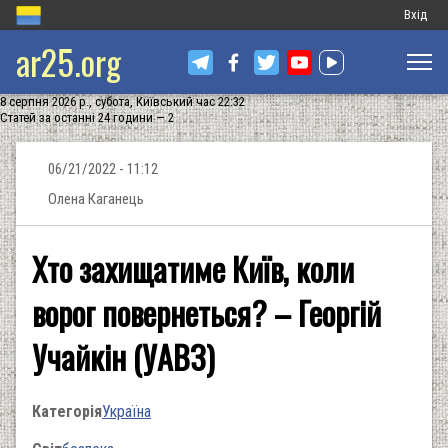
Меню
Вхід
ar25.org
обліков
запису
8 серпня 2026 р., субота, Київський час 22:32
користу
Статей за останні 24 години — 2
06/21/2022 - 11:12
Олена Каганець
Хто захищатиме Київ, коли
ворог повернеться? – Георгій
Учайкін (УАВЗ)
Категорія
Україна