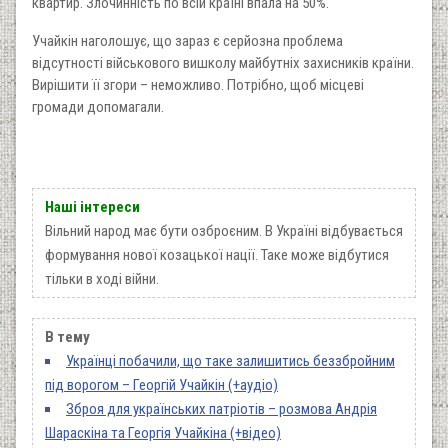
квартир. Злочинність по всій країні впала на 50%.
Учайкін наголошує, що зараз є серйозна проблема
відсутності військового вишколу майбутніх захисників країни.
Вирішити її згори – неможливо. Потрібно, щоб місцеві
громади допомагали.
Наші інтереси
Вільний народ має бути озброєним. В Україні відбувається
формування нової козацької нації. Таке може відбутися
тільки в ході війни.
В тему
Українці побачили, що таке залишитись беззбройним
під ворогом – Георгій Учайкін (+аудіо)
Зброя для українських патріотів – розмова Андрія
Шараскіна та Георгія Учайкіна (+відео)