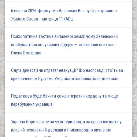
6 серпня 2026: формуємо Аріанську Вільну Церкву силою
Живого Слова – матриця 11+АВЦ
Психопатична тактика випаленої землі: чому Зеленський
позбувається популярних лідерів – політичний психолог
Олена Вострова
Слуга династії чи стратег евакуації? Що насправді стоїть за
призначенням Рустема Умєрова «головним розвідником»
Податкова буде бачити кожен перетин кордону та місце
перебування українців
Україна бореться не за чужі території, а за право існувати у
власній незалежній державі в її міжнародно визнаних