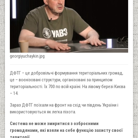
georgiyuchaykin.jpg
ДФТГ – це добровільчі формування територіальних громад,
це – воєнізовані структури, організовані за принципом
територіальності. Їх 700 по всій країні. На лівому березі Києва
– 14.
Зараз ДФТГ поїхали на фронт на схід чи південь України і
використовуються як легка піхота.
Система не може змиритися з озброєними
громадянами, які взяли на себе функцію захисту своєї
території.