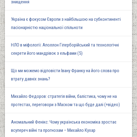
знищення
Україна є фокусом Європи з найбільшою на субконтиненті
пасіонарністю національної спільноти
НЛО в міфології: Аполлон Гіперборійський та технологічні
секрети його мандрівок з ельфами (5)
Що ми можемо відповісти Івану Франку на його слова про
втрату давніх знань?
Михайло Федоров: стратегія війни, балістика, чому не на
протестах, переговори з Маском та що буде далі (+відео)
Аномальний Фенікс: Чому українська економіка зростає
всупереч війні та прогнозам – Михайло Кухар