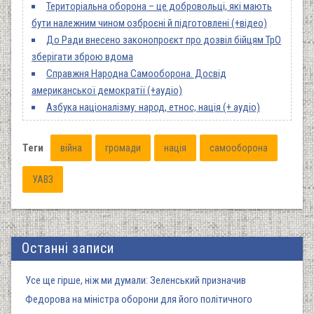
Територіальна оборона – це добровольці, які мають
бути належним чином озброєні й підготовлені (+відео)
До Ради внесено законопроєкт про дозвіл бійцям ТрО
зберігати зброю вдома
Справжня Народна Самооборона. Досвід
американської демократії (+аудіо)
Азбука націоналізму: народ, етнос, нація (+ аудіо)
Теги
війна
громади
нація
самооборона
УАВЗ
Останні записи
Усе ще гірше, ніж ми думали: Зеленський призначив
Федорова на міністра оборони для його політичного