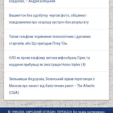
кордонах, – Андрій Білецький
Вашингтон без здобутку: чергові фото, обіцянки і
повідомлення про «хорошу зустріч» без результату
Тілізм і ельфізм: порівняння технологічних і духовних
стартапів, або Що пригадав Пітер Тіль
НЛО як прояв ельфізму: витоки міфообразу Сірих та
нордичні прибульці як ілюстрація Homo triplex (4)
Звільнивши Федорова, Зеленський зірвав переговори з
Маском про захист від балістичних ракет – The Atlantic
(США)
© 1999-2026, НАРОДНИЙ ОГЛЯДАЧ, ПЕРЕХІД-IV. Всі права застережено.