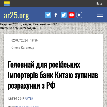
Меню
Вхід
ar25.org
обліков
запису
9 серпня 2026 р., неділя, Київський час 08:35
користу
Статей за останні 24 години — 2
02/07/2024 - 18:36
Олена Каганець
Головний для російських
імпортерів банк Китаю зупинив
розрахунки з РФ
Категорія
Китай