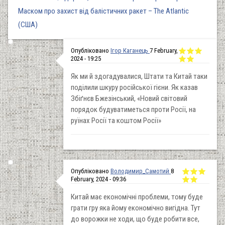
Маском про захист від балістичних ракет – The Atlantic
(США)
Опубліковано
Ігор Каганець
7 February,
2024 - 19:25
Як ми й здогадувалися, Штати та Китай таки
поділили шкуру російської гієни. Як казав
Збіґнєв Бжезінський, «Новий світовий
порядок будуватиметься проти Росії, на
руїнах Росії та коштом Росії»
Опубліковано
Володимир_Самотий
8
February, 2024 - 09:36
Китай має економічні проблеми, тому буде
грати гру яка йому економічно вигідна. Тут
до ворожки не ходи, що буде робити все,