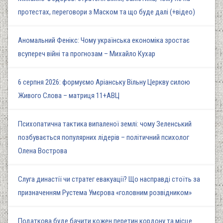
протестах, переговори з Маском та що буде далі (+відео)
Аномальний Фенікс: Чому українська економіка зростає
всупереч війні та прогнозам – Михайло Кухар
6 серпня 2026: формуємо Аріанську Вільну Церкву силою
Живого Слова – матриця 11+АВЦ
Психопатична тактика випаленої землі: чому Зеленський
позбувається популярних лідерів – політичний психолог
Олена Вострова
Слуга династії чи стратег евакуації? Що насправді стоїть за
призначенням Рустема Умєрова «головним розвідником»
Податкова буде бачити кожен перетин кордону та місце