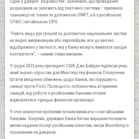
Одне з джерел "Ведомостей" зазначило, що проведення
розрахунків не залежить від платіжної системи – припинені
транзакції не тільки за допомогою SWIFT, а й з російською
СПФС і китайською CIPS.
"Навіть якщо рух грошей за допомогою національних систем
не видно американцям або європейцям, все це наочно
відображено у звітності, яку у банку можуть вимагати західні
контрагенти", – заявив співрозмовник.
У грудні 2023 року президент США Джо Байден підписав указ,
який значно спростив для Міністерства фінансів Сполучених
Штатів введення обмежень щодо банків, які порушують
санкції проти Росії. Після цього, побоюючись вторинних
санкцій, від роботи з російськими банками почали
відмовлятися турецькі фінансові організації.
У січні аналогічні проблеми почали виникати і з китайськими
банками. Зокрема, державні банки Китаю вирішили посилити
умови надання послуг російським клієнтам, писав Bloomberg із
посиланням на джерела.