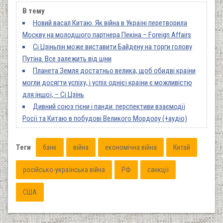
В тему
Новий васал Китаю. Як війна в Україні перетворила
Москву на молодшого партнера Пекіна – Foreign Affairs
Сі Цзіньпін може виставити Байдену на торги голову
Путіна. Все залежить від ціни
Планета Земля достатньо велика, щоб обидві країни
могли досягти успіху, і успіх однієї країни є можливістю
для іншої, – Сі Цзінь
Дивний союз гієни і панди: перспективи взаємодії
Росії та Китаю в побудові Великого Мордору (+аудіо)
Теги
банк
війна
економічна війна
Китай
російсько-українська війна
РФ
санкції
США