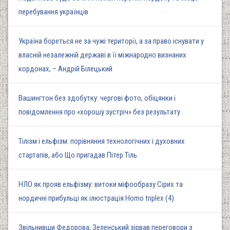
перебування українців
Україна бореться не за чужі території, а за право існувати у
власній незалежній державі в її міжнародно визнаних
кордонах, – Андрій Білецький
Вашингтон без здобутку: чергові фото, обіцянки і
повідомлення про «хорошу зустріч» без результату
Тілізм і ельфізм: порівняння технологічних і духовних
стартапів, або Що пригадав Пітер Тіль
НЛО як прояв ельфізму: витоки міфообразу Сірих та
нордичні прибульці як ілюстрація Homo triplex (4)
Звільнивши Федорова, Зеленський зірвав переговори з