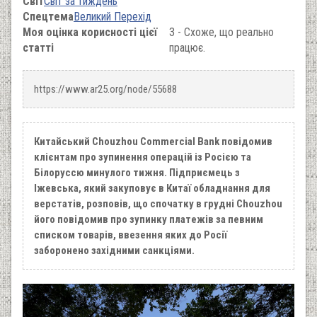
Світ
Світ за тиждень
Спецтема
Великий Перехід
Моя оцінка корисності цієї
3 - Схоже, що реально
статті
працює.
https://www.ar25.org/node/55688
Китайський Chouzhou Commercial Bank повідомив
клієнтам про зупинення операцій із Росією та
Білоруссю минулого тижня. Підприємець з
Іжевська, який закуповує в Китаї обладнання для
верстатів, розповів, що спочатку в грудні Chouzhou
його повідомив про зупинку платежів за певним
списком товарів, ввезення яких до Росії
заборонено західними санкціями.