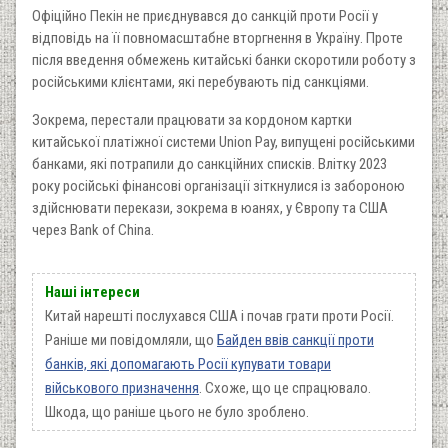
Офіційно Пекін не приєднувався до санкцій проти Росії у
відповідь на її повномасштабне вторгнення в Україну. Проте
після введення обмежень китайські банки скоротили роботу з
російськими клієнтами, які перебувають під санкціями.
Зокрема, перестали працювати за кордоном картки
китайської платіжної системи Union Pay, випущені російськими
банками, які потрапили до санкційних списків. Влітку 2023
року російські фінансові організації зіткнулися із забороною
здійснювати перекази, зокрема в юанях, у Європу та США
через Bank of China.
Наші інтереси
Китай нарешті послухався США і почав грати проти Росії.
Раніше ми повідомляли, що
Байден ввів санкції проти
банків, які допомагають Росії купувати товари
військового призначення
. Схоже, що це спрацювало.
Шкода, що раніше цього не було зроблено.