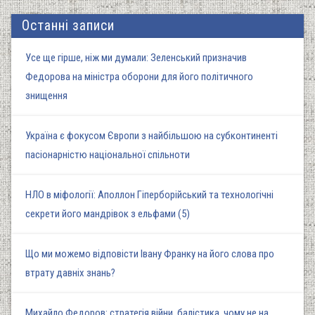
Останні записи
Усе ще гірше, ніж ми думали: Зеленський призначив
Федорова на міністра оборони для його політичного
знищення
Україна є фокусом Європи з найбільшою на субконтиненті
пасіонарністю національної спільноти
НЛО в міфології: Аполлон Гіперборійський та технологічні
секрети його мандрівок з ельфами (5)
Що ми можемо відповісти Івану Франку на його слова про
втрату давніх знань?
Михайло Федоров: стратегія війни, балістика, чому не на