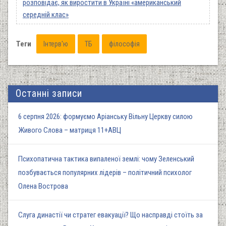
розповідає, як виростити в Україні «американський
середній клас»
Теги
Інтерв'ю
ТБ
філософія
Останні записи
6 серпня 2026: формуємо Аріанську Вільну Церкву силою
Живого Слова – матриця 11+АВЦ
Психопатична тактика випаленої землі: чому Зеленський
позбувається популярних лідерів – політичний психолог
Олена Вострова
Слуга династії чи стратег евакуації? Що насправді стоїть за