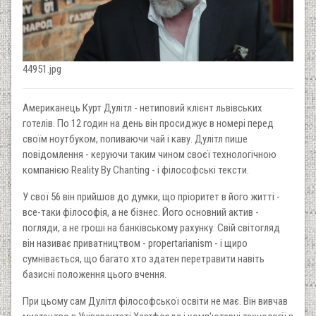
44951.jpg
Американець Курт Дулітл - нетиповий клієнт львівських
готелів. По 12 годин на день він просиджує в номері перед
своїм ноутбуком, попиваючи чай і каву. Дулітл пише
повідомлення - керуючи таким чином своєї технологічною
компанією Reality By Chanting - і філософські тексти.
У свої 56 він прийшов до думки, що пріоритет в його житті -
все-таки філософія, а не бізнес. Його основний актив -
погляди, а не гроші на банківському рахунку. Свій світогляд
він називає приватництвом - propertarianism - і щиро
сумнівається, що багато хто здатен перетравити навіть
базисні положення цього вчення.
При цьому сам Дулітл філософської освіти не має. Він вивчав