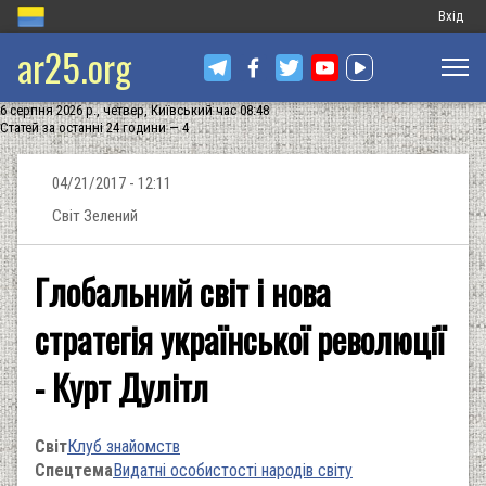
Меню
Вхід
ar25.org
обліков
запису
6 серпня 2026 р., четвер, Київський час 08:48
користу
Статей за останні 24 години — 4
04/21/2017 - 12:11
Cвіт Зелений
Глобальний світ і нова
стратегія української революції
- Курт Дулітл
Світ
Клуб знайомств
Спецтема
Видатні особистості народів світу