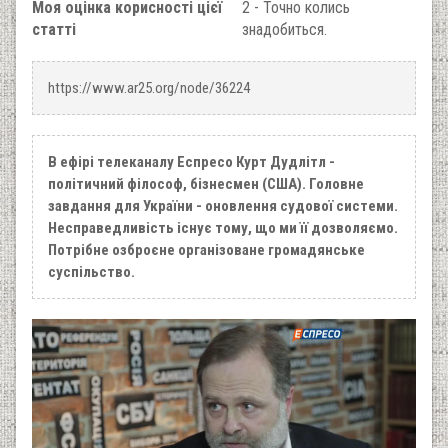
Моя оцінка корисності цієї
2 - Точно колись
статті
знадобиться.
https://www.ar25.org/node/36224
В ефірі телеканалу Еспресо Курт Дудлітл -
політичний філософ, бізнесмен (США). Головне
завдання для України - оновлення судової системи.
Несправедливість існує тому, що ми її дозволяємо.
Потрібне озброєне організоване громадянське
суспільство.