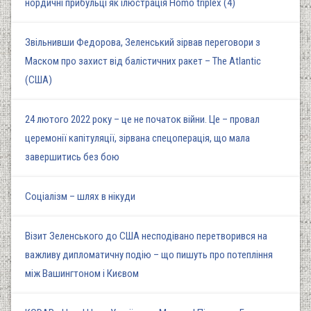
нордичні прибульці як ілюстрація Homo triplex (4)
Звільнивши Федорова, Зеленський зірвав переговори з
Маском про захист від балістичних ракет – The Atlantic
(США)
24 лютого 2022 року – це не початок війни. Це – провал
церемонії капітуляції, зірвана спецоперація, що мала
завершитись без бою
Соціалізм – шлях в нікуди
Візит Зеленського до США несподівано перетворився на
важливу дипломатичну подію – що пишуть про потепління
між Вашингтоном і Києвом