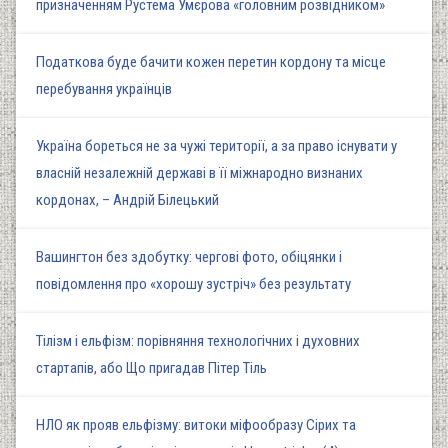
призначенням Рустема Умєрова «головним розвідником»
Податкова буде бачити кожен перетин кордону та місце
перебування українців
Україна бореться не за чужі території, а за право існувати у
власній незалежній державі в її міжнародно визнаних
кордонах, – Андрій Білецький
Вашингтон без здобутку: чергові фото, обіцянки і
повідомлення про «хорошу зустріч» без результату
Тілізм і ельфізм: порівняння технологічних і духовних
стартапів, або Що пригадав Пітер Тіль
НЛО як прояв ельфізму: витоки міфообразу Сірих та