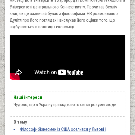
мистецтво в Університеті Хартфорда і комп'ютерні технології в
Університеті центрального Коннектикуту. Прочитав безліч
книг, як це зазвичай буває з філософами. НВ розмовляло з
Дулітл про його поглядах і вислухав його оцінки того, що
відбувається в політиці і економіці.
Наші інтереси
Чудово, що в Україну приїжджають світлі розумні люди.
В тему
Філософ-бізнесмен із США оселився у Львові і