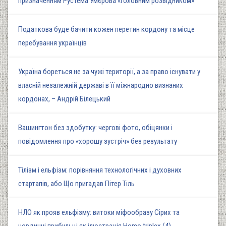
призначенням Рустема Умєрова «головним розвідником»
Податкова буде бачити кожен перетин кордону та місце
перебування українців
Україна бореться не за чужі території, а за право існувати у
власній незалежній державі в її міжнародно визнаних
кордонах, – Андрій Білецький
Вашингтон без здобутку: чергові фото, обіцянки і
повідомлення про «хорошу зустріч» без результату
Тілізм і ельфізм: порівняння технологічних і духовних
стартапів, або Що пригадав Пітер Тіль
НЛО як прояв ельфізму: витоки міфообразу Сірих та
нордичні прибульці як ілюстрація Homo triplex (4)