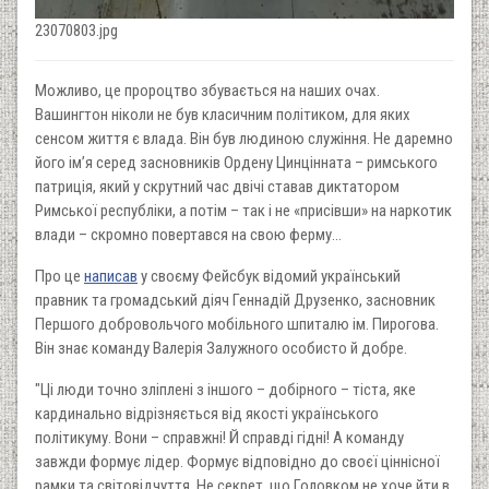
23070803.jpg
Можливо, це пророцтво збувається на наших очах.
Вашингтон ніколи не був класичним політиком, для яких
сенсом життя є влада. Він був людиною служіння. Не даремно
його імʼя серед засновників Ордену Цинцінната – римського
патриція, який у скрутний час двічі ставав диктатором
Римської республіки, а потім – так і не «присівши» на наркотик
влади – скромно повертався на свою ферму…
Про це
написав
у своєму Фейсбук відомий український
правник та громадський діяч Геннадій Друзенко, засновник
Першого добровольчого мобільного шпиталю ім. Пирогова.
Він знає команду Валерія Залужного особисто й добре.
"Ці люди точно зліплені з іншого – добірного – тіста, яке
кардинально відрізняється від якості українського
політикуму. Вони – справжні! Й справді гідні! А команду
завжди формує лідер. Формує відповідно до своєї ціннісної
рамки та світовідчуття. Не секрет, що Головком не хоче йти в