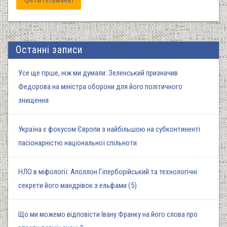
Останні записи
Усе ще гірше, ніж ми думали: Зеленський призначив
Федорова на міністра оборони для його політичного
знищення
Україна є фокусом Європи з найбільшою на субконтиненті
пасіонарністю національної спільноти
НЛО в міфології: Аполлон Гіперборійський та технологічні
секрети його мандрівок з ельфами (5)
Що ми можемо відповісти Івану Франку на його слова про