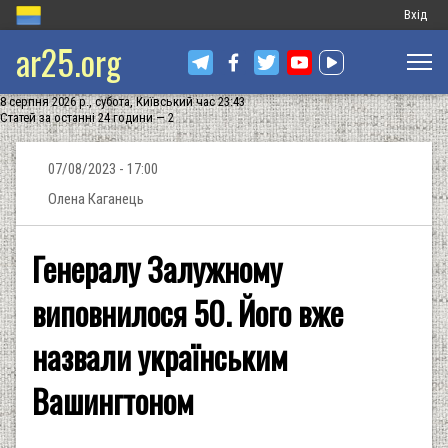
Меню
Вхід
ar25.org
обліков
запису
8 серпня 2026 р., субота, Київський час 23:43
користу
Статей за останні 24 години — 2
07/08/2023 - 17:00
Олена Каганець
Генералу Залужному
виповнилося 50. Його вже
назвали українським
Вашингтоном