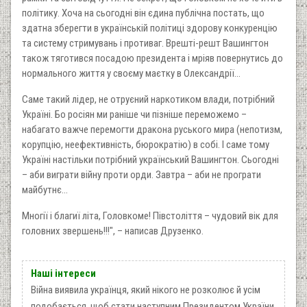
політику. Хоча на сьогодні він єдина публічна постать, що
здатна зберегти в українській політиці здорову конкуренцію
та систему стримувань і противаг. Врешті-решт Вашингтон
також тяготився посадою президента і мріяв повернутись до
нормального життя у своєму маєтку в Олександрії…
Саме такий лідер, не отруєний наркотиком влади, потрібний
Україні. Бо росіян ми раніше чи пізніше переможемо –
набагато важче перемогти дракона руського мира (непотизм,
корупцію, неефективність, бюрократію) в собі. І саме тому
Україні настільки потрібний український Вашингтон. Сьогодні
– аби виграти війну проти орди. Завтра – аби не програти
майбутнє…
Многії і благиї літа, Головкоме! Півстоліття – чудовий вік для
головних звершень!!!", – написав Друзенко.
Наші інтереси
Війна виявила українця, який нікого не розколює й усім
подобається, щоб стати наступним Президентом України