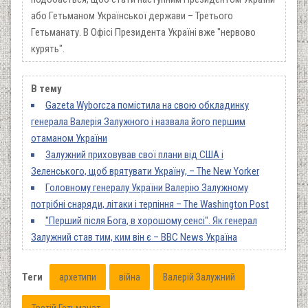
або Гетьманом Української держави – Третього
Гетьманату. В Офісі Президента Україні вже "нервово
курять".
В тему
Gazeta Wyborcza помістила на свою обкладинку
генерала Валерія Залужного і назвала його першим
отаманом України
Залужний приховував свої плани від США і
Зеленського, щоб врятувати Україну, – The New Yorker
Головному генералу України Валерію Залужному
потрібні снаряди, літаки і терпіння – The Washington Post
"Перший після Бога, в хорошому сенсі". Як генерал
Залужний став тим, ким він є – BBC News Україна
Теги
архетипи
війна
Валерій Залужний
Третій Гетьманат