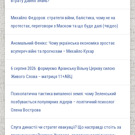
втрату давніх знань?
Михайло Федоров: стратегія війни, балістика, чому не на
протестах, переговори з Маском та що буде далі (+відео)
Аномальний Фенікс: Чому українська економіка зростає
всупереч війні та прогнозам – Михайло Кухар
6 серпня 2026: формуємо Аріанську Вільну Церкву силою
Живого Слова – матриця 11+АВЦ
Психопатична тактика випаленої землі: чому Зеленський
позбувається популярних лідерів – політичний психолог
Олена Вострова
Слуга династії чи стратег евакуації? Що насправді стоїть за