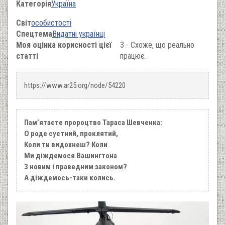
Категорія
Україна
Світ
особистості
Спецтема
Видатні українці
Моя оцінка корисності цієї
3 - Схоже, що реально
статті
працює.
https://www.ar25.org/node/54220
Памʼятаєте пророцтво Тараса Шевченка:
О роде суєтний, проклятий,
Коли ти видохнеш? Коли
Ми діждемося Вашингтона
З новим і праведним законом?
А діждемось-таки колись.