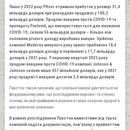
Лише у 2022 році Pfizer отримала прибуток у розмірі 31,4
мільярда доларів при рекордних продажах у 100,3
мільярда доларів. Продажі вакцини проти COVID-19 та
препарату Paxlovid, що використовується для лікування
COVID-19, склали 56 мільярдів доларів – більше ніж
половини річного доходу виробника вакцин. Spikevax
компанії Moderna минулого року приніс приблизно 18,4
мільярда доларів доходу в порівнянні з 17,7 мільярда
доларів у 2021 році. У першому кварталі 2022 року
продажі вакцини проти COVID-19 компанії Johnson &
Johnson склали лише 457 мільйонів доларів, але у 2021
році продажі її вакцини досягли 2,4 мільярда доларів.
Пакстон також зазначив, що оскільки накази диктуються на
федеральному рівні, «це розслідування наукової та етичної
основи, на якій приймалися рішення в галузі охорони здоров'я,
має величезне значення».
В рамках розслідування Пакстон вимагатиме від трьох
компаній надати документацію, пов'язану з прийняттям