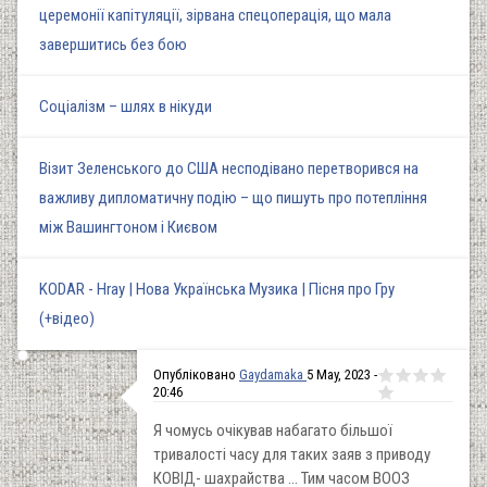
церемонії капітуляції, зірвана спецоперація, що мала
завершитись без бою
Соціалізм – шлях в нікуди
Візит Зеленського до США несподівано перетворився на
важливу дипломатичну подію – що пишуть про потепління
між Вашингтоном і Києвом
KODAR - Hray | Нова Українська Музика | Пісня про Гру
(+відео)
Опубліковано
Gaydamaka
5 May, 2023 -
20:46
Я чомусь очікував набагато більшої
тривалості часу для таких заяв з приводу
КОВІД- шахрайства ... Тим часом ВООЗ