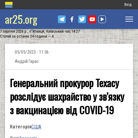
Меню
Вхід
ar25.org
обліков
запису
7 серпня 2026 р., п'ятниця, Київський час 14:27
користу
Статей за останні 24 години — 4
05/05/2023 - 11:56
Андрій Гарас
Генеральний прокурор Техасу
розслідує шахрайство у зв’язку
з вакцинацією від COVID-19
Категорія
США