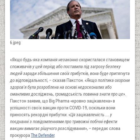
6.jpeg
«
Якщо будь-яка компанія незаконно скористалася становищем
споживачів у цей період або поставила під загрозу безпеку
людей заради збільшення своїх прибутків, вона буде притягнута
до відповідальності
, – сказав Пакстон. «
Якщо політика охорони
здоров'я була розроблена на основі недосконалих або
оманливих досліджень, громадськість повинна знати про це
».
Пакстон заявив, що Big Pharma «кровно зацікавлена» в
успішності своїх вакцин проти COVID-19, оскільки вони
приносять рекордні прибутки. «
Ця зацікавленість ... у
поєднанні з повідомленнями про тривожні побічні ефекти
вакцин вимагає рішучого розслідування
», – передає слова
прокурора
The Defender
.