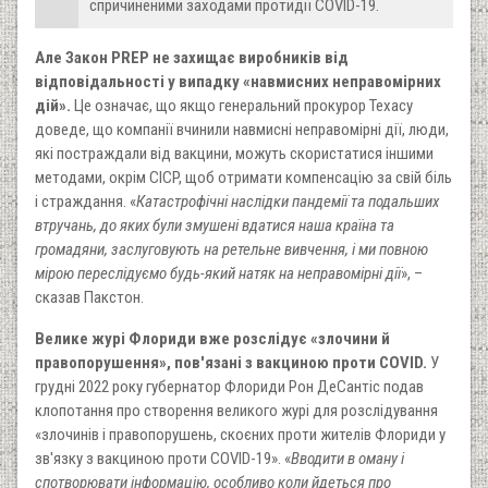
спричиненими заходами протидії COVID-19.
Але Закон PREP не захищає виробників від
відповідальності у випадку «навмисних неправомірних
дій».
Це означає, що якщо генеральний прокурор Техасу
доведе, що компанії вчинили навмисні неправомірні дії, люди,
які постраждали від вакцини, можуть скористатися іншими
методами, окрім CICP, щоб отримати компенсацію за свій біль
і страждання. «
Катастрофічні наслідки пандемії та подальших
втручань, до яких були змушені вдатися наша країна та
громадяни, заслуговують на ретельне вивчення, і ми повною
мірою переслідуємо будь-який натяк на неправомірні дії
», –
сказав Пакстон.
Велике журі Флориди вже розслідує «злочини й
правопорушення», пов'язані з вакциною проти COVID.
У
грудні 2022 року губернатор Флориди Рон ДеСантіс подав
клопотання про створення великого журі для розслідування
«злочинів і правопорушень, скоєних проти жителів Флориди у
зв'язку з вакциною проти COVID-19». «
Вводити в оману і
спотворювати інформацію, особливо коли йдеться про