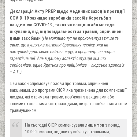
Декларація Акту PREP щодо медичних заходів протидії
COVID-19 захищає виробників засобів боротьби з
пандемією COVID-19, таких як вакцини або методи
лікування, від відповідальності за травми, спричинені
цими засобами
(Не можливо тут не прокоментувати: це те
саме, що купляти в магазині браковану техніку, яка на
наступний день може вийти з ладу, а продавець не надає
гарантії на неї. Але в даному аспекті ситуація значно
серйозніша, адже йдеться про найцінніше – людське здоров’я
– А.Г.).
Цей закон спрямовує позови про травми, спричинені
вакцинами, до програми CICP, яка призначена для компенсації
людям, які отримали травми, пов'язані з вакцинами або
іншими охопленими контрзаходами, витрат, пов'язаних з їхнім
травмуванням.
На сьогодні CICP компенсувала
лише три
з понад
10 000 позовів, поданих у зв'язку з травмами,