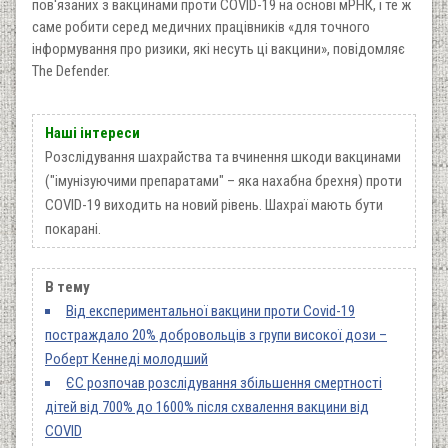
пов'язаних з вакцинами проти COVID-19 на основі мРНК, і те ж
саме робити серед медичних працівників «для точного
інформування про ризики, які несуть ці вакцини», повідомляє
The Defender.
Наші інтереси
Розслідування шахрайства та вчинення шкоди вакцинами
("імунізуючими препаратами" – яка нахабна брехня) проти
COVID-19 виходить на новий рівень. Шахраї мають бути
покарані.
В тему
Від експериментальної вакцини проти Covid-19
постраждало 20% добровольців з групи високої дози –
Роберт Кеннеді молодший
ЄС розпочав розслідування збільшення смертності
дітей від 700% до 1600% після схвалення вакцини від
COVID