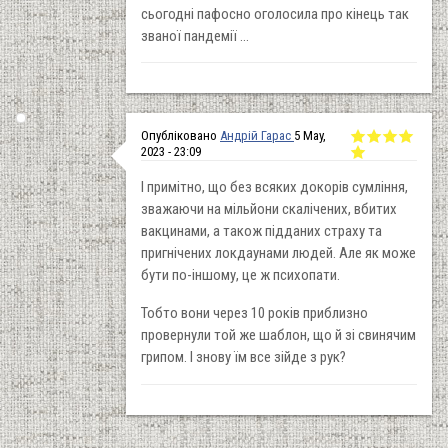
сьогодні пафосно оголосила про кінець так
званої пандемії ...
Опубліковано
Андрій Гарас
5 May,
2023 - 23:09
І примітно, що без всяких докорів сумління,
зважаючи на мільйони скалічених, вбитих
вакцинами, а також підданих страху та
пригнічених локдаунами людей. Але як може
бути по-іншому, це ж психопати.
Тобто вони через 10 років приблизно
провернули той же шаблон, що й зі свинячим
грипом. І знову їм все зійде з рук?