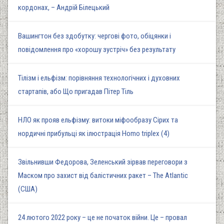
кордонах, – Андрій Білецький
Вашингтон без здобутку: чергові фото, обіцянки і
повідомлення про «хорошу зустріч» без результату
Тілізм і ельфізм: порівняння технологічних і духовних
стартапів, або Що пригадав Пітер Тіль
НЛО як прояв ельфізму: витоки міфообразу Сірих та
нордичні прибульці як ілюстрація Homo triplex (4)
Звільнивши Федорова, Зеленський зірвав переговори з
Маском про захист від балістичних ракет – The Atlantic
(США)
24 лютого 2022 року – це не початок війни. Це – провал