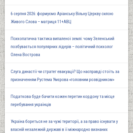
6 серпня 2026: формуємо Аріанську Вільну Церкву силою
Живого Слова – матриця 11+АВЦ
Психопатична тактика випаленої землі: чому Зеленський
позбувається популярних лідерів – політичний психолог
Олена Вострова
Слуга династії чи стратег евакуації? Що насправді стоїть за
призначенням Рустема Умєрова «головним розвідником»
Податкова буде бачити кожен перетин кордону та місце
перебування українців
Україна бореться не за чужі території, а за право існувати у
власній незалежній державі в її міжнародно визнаних