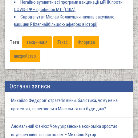
Негайно зупинити всі програми вакцинації мРНК проти
COVID-19! – професор МТІ (США)
Євродепутат Міслав Колакушич назвав закупівлю
вакцини Pfizer найбільшою аферою в історії
Теги
вакцинація
Техас
Флорида
шахрайство
Останні записи
Михайло Федоров: стратегія війни, балістика, чому не на
протестах, переговори з Маском та що буде далі?
Аномальний Фенікс: Чому українська економіка зростає
всупереч війні та прогнозам – Михайло Кухар