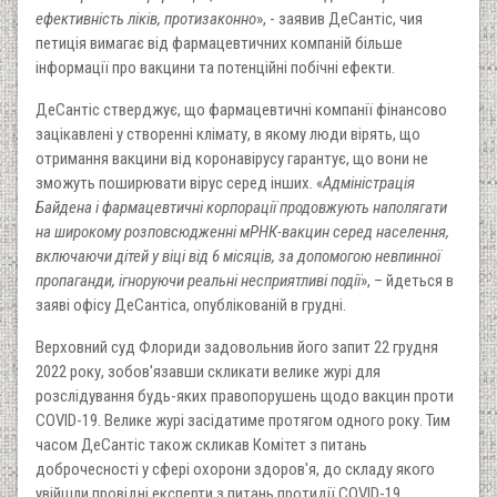
ефективність ліків, протизаконно
», - заявив ДеСантіс, чия
петиція вимагає від фармацевтичних компаній більше
інформації про вакцини та потенційні побічні ефекти.
ДеСантіс стверджує, що фармацевтичні компанії фінансово
зацікавлені у створенні клімату, в якому люди вірять, що
отримання вакцини від коронавірусу гарантує, що вони не
зможуть поширювати вірус серед інших. «
Адміністрація
Байдена і фармацевтичні корпорації продовжують наполягати
на широкому розповсюдженні мРНК-вакцин серед населення,
включаючи дітей у віці від 6 місяців, за допомогою невпинної
пропаганди, ігноруючи реальні несприятливі події
», – йдеться в
заяві офісу ДеСантіса, опублікованій в грудні.
Верховний суд Флориди задовольнив його запит 22 грудня
2022 року, зобов'язавши скликати велике журі для
розслідування будь-яких правопорушень щодо вакцин проти
COVID-19. Велике журі засідатиме протягом одного року. Тим
часом ДеСантіс також скликав Комітет з питань
доброчесності у сфері охорони здоров'я, до складу якого
увійшли провідні експерти з питань протидії COVID-19,