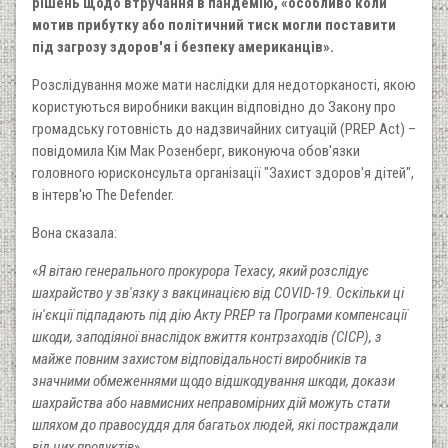
рішень щодо втручання в пандемію, «особливо коли
мотив прибутку або політичний тиск могли поставити
під загрозу здоров'я і безпеку американців».
Розслідування може мати наслідки для недоторканості, якою
користуються виробники вакцин відповідно до Закону про
громадську готовність до надзвичайних ситуацій (PREP Act) –
повідомила Кім Мак Розенберг, виконуюча обов'язки
головного юрисконсульта організації "Захист здоров'я дітей",
в інтерв'ю The Defender.
Вона сказала:
«
Я вітаю генерального прокурора Техасу, який розслідує
шахрайство у зв'язку з вакцинацією від COVID-19. Оскільки ці
ін'єкції підпадають під дію Акту PREP та Програми компенсації
шкоди, заподіяної внаслідок вжиття контрзаходів (CICP), з
майже повним захистом відповідальності виробників та
значними обмеженнями щодо відшкодування шкоди, докази
шахрайства або навмисних неправомірних дій можуть стати
шляхом до правосуддя для багатьох людей, які постраждали
від цих продуктів
».