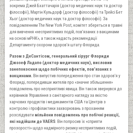
зокрема Джей Бхаттачарія (доктор медичних наук та доктор
філософії), Мартін Кульдорф (доктор філософії) та Трейсі Бет
Хьог (доктор медичних наук та доктор філософії). За
повідомленням The New York Post, комітет збереться в травні
для вивчення «несприятливих подій, пов'язаних з вакцинами
на основі мРНК», а також надасть рекомендації
Департаменту охорони здоров'я штату Флорида.
Разом з ДеСантісом, генеральний хірург Флориди
Джозеф Ладапо (доктор медичних наук), висловив
занепокоєння щодо побічних ефектів, пов'язаних з
вакцинами.
Він випустив попередження про стан здоров'я у
Флориді, попередивши жителів про «значне збільшення»
повідомлень про несприятливі явища. Він також звернувся до
керівників Управління з санітарного нагляду за якістю
харчових продуктів і медикаментів США та Центрів з
контролю і профілактики захворювань з проханням
розслідувати
мільйони повідомлень про побічні реакції,
які надійшли до VAERS
. Він попросив їх «сприяти
прозорості» щодо надмірного ризику несприятливих подій,