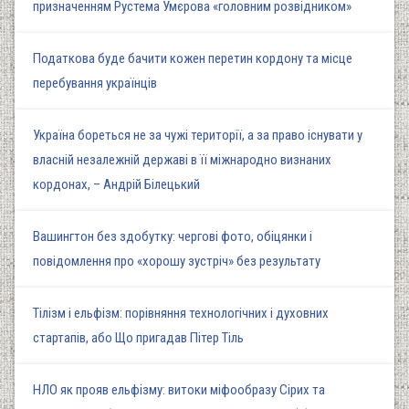
призначенням Рустема Умєрова «головним розвідником»
Податкова буде бачити кожен перетин кордону та місце
перебування українців
Україна бореться не за чужі території, а за право існувати у
власній незалежній державі в її міжнародно визнаних
кордонах, – Андрій Білецький
Вашингтон без здобутку: чергові фото, обіцянки і
повідомлення про «хорошу зустріч» без результату
Тілізм і ельфізм: порівняння технологічних і духовних
стартапів, або Що пригадав Пітер Тіль
НЛО як прояв ельфізму: витоки міфообразу Сірих та