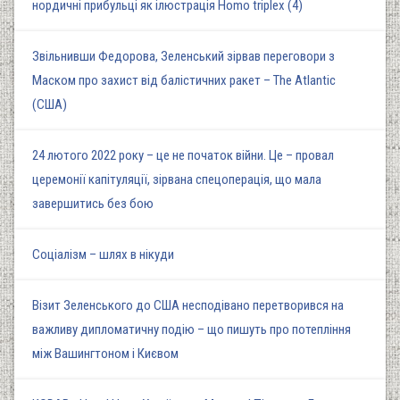
нордичні прибульці як ілюстрація Homo triplex (4)
Звільнивши Федорова, Зеленський зірвав переговори з
Маском про захист від балістичних ракет – The Atlantic
(США)
24 лютого 2022 року – це не початок війни. Це – провал
церемонії капітуляції, зірвана спецоперація, що мала
завершитись без бою
Соціалізм – шлях в нікуди
Візит Зеленського до США несподівано перетворився на
важливу дипломатичну подію – що пишуть про потепління
між Вашингтоном і Києвом