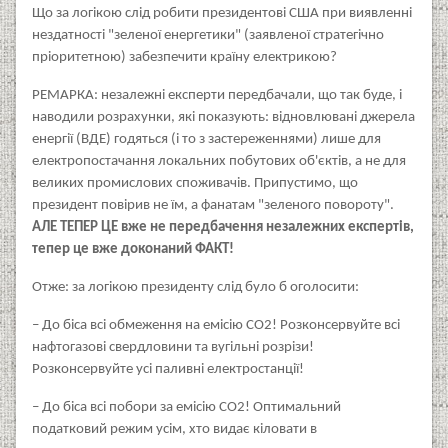
Що за логікою слід робити президентові США при виявленні
нездатності "зеленої енергетики" (заявленої стратегічно
пріоритетною) забезпечити країну електрикою?
РЕМАРКА: незалежні експерти передбачали, що так буде, і
наводили розрахунки, які показують: відновлювані джерела
енергії (ВДЕ) годяться (і то з застереженнями) лише для
електропостачання локальних побутових об'єктів, а не для
великих промислових споживачів. Припустимо, що
президент повірив не їм, а фанатам "зеленого повороту".
АЛЕ ТЕПЕР ЦЕ вже не передбачення незалежних експертів,
тепер це вже доконаний ФАКТ!
Отже: за логікою президенту слід було б оголосити:
– До біса всі обмеження на емісію CO2! Розконсервуйте всі
нафтогазові свердловини та вугільні розрізи!
Розконсервуйте усі паливні електростанції!
– До біса всі побори за емісію CO2! Оптимальний
податковий режим усім, хто видає кіловати в