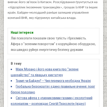
вивчає його зв'язок із Китаєм. Розслідування ґрунтується на
«підозрілих іноземних транзакціях», грошах із КНР та інших
країн. Байден-молодший раніше залишив управління
компанії BHR, яку підтримує китайська влада.
Наші інтереси
Ліві психопати показали свою тупість і брехливість.
Афера з "зеленим поворотом" є корупційною оборудкою,
яка швидко руйнує енергетичну безпеку держави.
В тему
Марк Морано і його нова книга про “зелене
шахрайство” та лівацьку диктатуру
Трамп чи Байден? – Чия перемога необхідна Україні
Глобальна бюрократія і єдино правильне вчення: поріг
брехні подолано
Світова афера з «парниковими газами» і екологічний
колоніалізм – розповідає Сергій Пєрєслєгін (відео)