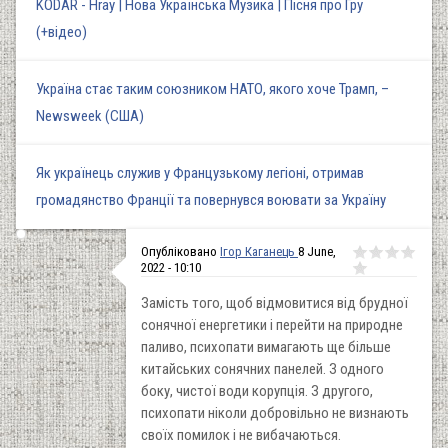
KODAR - Hray | Нова Українська Музика | Пісня про Гру
(+відео)
Україна стає таким союзником НАТО, якого хоче Трамп, –
Newsweek (США)
Як українець служив у Французькому легіоні, отримав
громадянство Франції та повернувся воювати за Україну
Опубліковано
Ігор Каганець
8 June,
2022 - 10:10
Замість того, щоб відмовитися від брудної
сонячної енергетики і перейти на природне
паливо, психопати вимагають ще більше
китайських сонячних панелей. З одного
боку, чистої води корупція. З другого,
психопати ніколи добровільно не визнають
своїх помилок і не вибачаються.