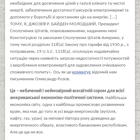
необхідних для досягнення цілей у галузі клімату та чистої
енергії, забезпечення достатності ресурсів електромережі та
допомоги у боротьбі зі зростанням цін на енергію. [...]
ТОМУ, Я, ДЖОЗЕФ Р. БАЙДЕН-МОЛОДШИЙ, Президент
Сполучених Штатів, повноваженнями, наданими мені
Конституцією та законами Сполучених Штатів Америки, у
тому числі розділом 318(а) Закону про тарифи від 1930 р., з
поправками, 19 U.S.C. 1318(a), оголошую надзвичайну
ситуацію через наявність загрози недостатності потужностей
з вироблення електроенергії для задоволення очікуваного
споживчого попиту». Ось як це
коментує
відомий нам
письменник Олександр Розов.
Це – небачений і неймовірний всесвітній сором для всієї
американської економіко-політичної системи.
Найбільша
економіка світу, одна з найбільш промислово розвинених
країн, яка має до того ж усі види енергоносіїв (вугілля,
нафту, газ, уран) за неповні півтора року доведена до
енергетичного обвалу, властивого банановим республікам.
Але це ще не все.