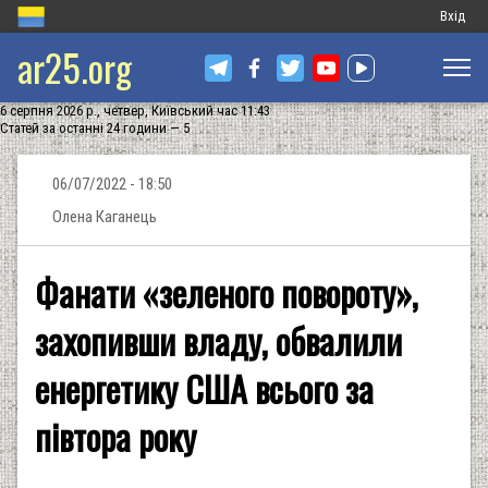
Меню
Вхід
ar25.org
обліков
запису
6 серпня 2026 р., четвер, Київський час 11:43
користу
Статей за останні 24 години — 5
06/07/2022 - 18:50
Олена Каганець
Фанати «зеленого повороту»,
захопивши владу, обвалили
енергетику США всього за
півтора року