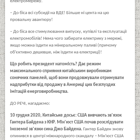
електромережу.
– До біса всі субсидії на ВДЕ! Більше ні цента на цю
провальну авантюру!
– До біса все стимулювання випуску, купівлі та експлуатації
електромобілів! Нема чого забирати електрику з мережі,
якщо можна їздити на мінеральному паливі (причому
об'єктивно дешевше, ніж їздити на електриці)!
Що робить президент натомість? Дає режим
максимального сприяння китайським виробникам
сонячних панелей, щоб вони продовжували отримувати
надприбутки від продажу в Америці цих безглуздих
імітацій енерговиробництва.
ДО РЕЧІ, нагадаємо:
10 грудня 2020, Китайське досьє: США вивчають зв'язок
Гантера Байдена з КНР. Мін'юст США почав розслідувати
іноземні зв'язки сина Джо Байдена.
Гантер Байден знову
опинився в центрі міжнародного скандалу – Мін'юст США