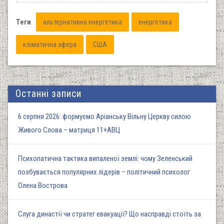
Теги
альтернативна енергетика
енергетика
кліматична афера
США
Останні записи
6 серпня 2026: формуємо Аріанську Вільну Церкву силою
Живого Слова – матриця 11+АВЦ
Психопатична тактика випаленої землі: чому Зеленський
позбувається популярних лідерів – політичний психолог
Олена Вострова
Слуга династії чи стратег евакуації? Що насправді стоїть за