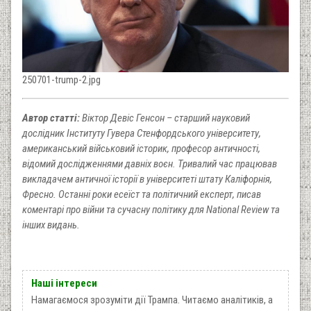
250701-trump-2.jpg
Автор статті:
Віктор Девіс Генсон – старший науковий
дослідник Інституту Гувера Стенфордського університету,
американський військовий історик, професор античності,
відомий дослідженнями давніх воєн. Тривалий час працював
викладачем античної історії в університеті штату Каліфорнія,
Фресно. Останні роки есеїст та політичний експерт, писав
коментарі про війни та сучасну політику для National Review та
інших видань.
Наші інтереси
Намагаємося зрозуміти дії Трампа. Читаємо аналітиків, а