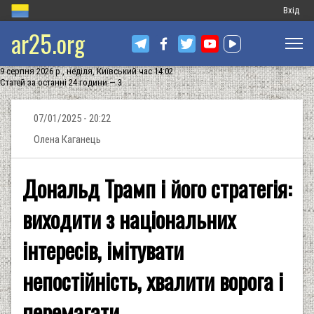
Меню
Вхід
ar25.org
обліков
запису
9 серпня 2026 р., неділя, Київський час 14:02
користу
Статей за останні 24 години — 3
07/01/2025 - 20:22
Олена Каганець
Дональд Трамп і його стратегія:
виходити з національних
інтересів, імітувати
непостійність, хвалити ворога і
перемагати