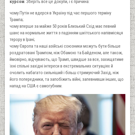
курсом
. Зберіть все це докупи, і є причина:
чому Путін не вдерся в Україну під час першого терміну
Трампа;
чому вперше за майже 50 років Близький Схід має певний
шанс на нормальне життя з падінням шиїтського напівмісяця
терору в Ірані;
чому Європа та наші азійські союзники можуть бути більше
роздратовані Трампом, ніж Обамою та Байденом, але також,
ймовірно, відчувають, що Трамп, швидше за все, захищатиме
їхні спільні західні інтереси в екстремальних ситуаціях й
очолить набагато сильніший і більш стримуючий Захід, ніж
його попередники, та запобіжить війні, запевнивши інших, що
напад на США є самогубним.