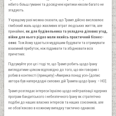
нібито більш гуманні та досвідчені критики ніколи багато не
згадують.
У кращому разі можна сказати, що Трамп дійсно висловлює
глибокий жаль щодо жахливих втрат людських життів, але
принаймні,
як для будівельника та укладача ділових угод,
війни для нього рідко мали якийсь практичний бізнес-
сенс
. Тож йому здається мудрішим будувати та отримувати
взаємний прибуток, ніж підривати та збіднювати всіх
причетних.
Підсумуйте усе це і тоді те, що Трамп робить щодо Ірану
виглядатиме цілком відповідно до того, що він говорив і
робив в контексті (принципу) «Америка понад усе» [допис
автора був напередодні силових дій Трампа щодо Ірану. – НО].
Трамп розглядає інтереси Ізраїлю щодо нейтралізації ядерних
програм бандитського і небезпечного Ірану як стратегічно
подібні до наших власних інтересів та наших союзників, але
не обов'язково в кожному випадку тактично однакові.