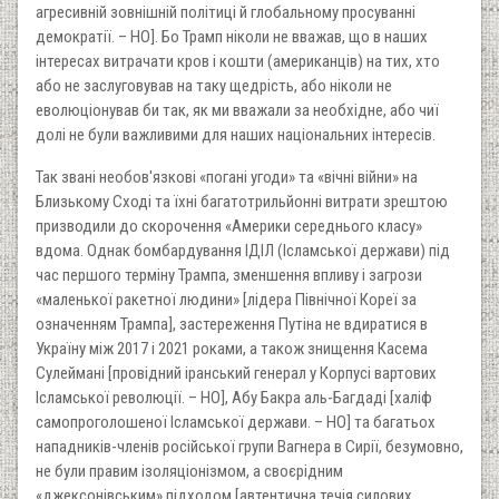
агресивній зовнішній політиці й глобальному просуванні
демократії. – НО]. Бо Трамп ніколи не вважав, що в наших
інтересах витрачати кров і кошти (американців) на тих, хто
або не заслуговував на таку щедрість, або ніколи не
еволюціонував би так, як ми вважали за необхідне, або чиї
долі не були важливими для наших національних інтересів.
Так звані необов'язкові «погані угоди» та «вічні війни» на
Близькому Сході та їхні багатотрильйонні витрати зрештою
призводили до скорочення «Америки середнього класу»
вдома. Однак бомбардування ІДІЛ (Ісламської держави) під
час першого терміну Трампа, зменшення впливу і загрози
«маленької ракетної людини» [лідера Північної Кореї за
означенням Трампа], застереження Путіна не вдиратися в
Україну між 2017 і 2021 роками, а також знищення Касема
Сулеймані [провідний іранський генерал у Корпусі вартових
Ісламської революції. – НО], Абу Бакра аль-Багдаді [халіф
самопроголошеної Ісламської держави. – НО] та багатьох
нападників-членів російської групи Вагнера в Сирії, безумовно,
не були правим ізоляціонізмом, а своєрідним
«джексонівським» підходом [автентична течія силових