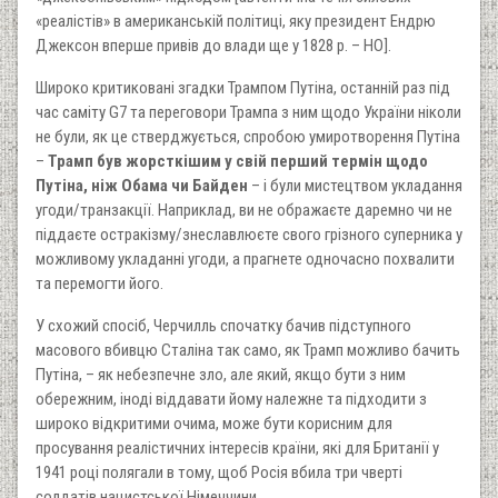
«реалістів» в американській політиці, яку президент Ендрю
Джексон вперше привів до влади ще у 1828 р. – НО].
Широко критиковані згадки Трампом Путіна, останній раз під
час саміту G7 та переговори Трампа з ним щодо України ніколи
не були, як це стверджується, спробою умиротворення Путіна
–
Трамп був жорсткішим у свій перший термін щодо
Путіна, ніж Обама чи Байден
– і були мистецтвом укладання
угоди/транзакції. Наприклад, ви не ображаєте даремно чи не
піддаєте остракізму/знеславлюєте свого грізного суперника у
можливому укладанні угоди, а прагнете одночасно похвалити
та перемогти його.
У схожий спосіб, Черчилль спочатку бачив підступного
масового вбивцю Сталіна так само, як Трамп можливо бачить
Путіна, – як небезпечне зло, але який, якщо бути з ним
обережним, іноді віддавати йому належне та підходити з
широко відкритими очима, може бути корисним для
просування реалістичних інтересів країни, які для Британії у
1941 році полягали в тому, щоб Росія вбила три чверті
солдатів нацистської Німеччини.