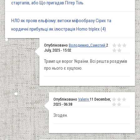
стартапів, або Що пригадав Пітер Тіль
НЛО як прояв ельфізму: витоки міфообразу Сірих та
нордичні прибульці як ілюстрація Homo triplex (4)
Опубліковано
Володимир_Самотий
2
July, 2025 - 15:02
Трамп це ворог України. Всі решта роздумів
про нього є хуцпою.
Опубліковано
Valeriy
11 December,
2025 - 06:38
Згоден.