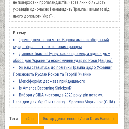
не поверхових пропагандистів, через яких більшість
українців одночасно і ненавидить Трампа, і вимагає від
нього допомоги Україні.
В тему
Трамп досяг своєї мети: Європа змінює оборонний
курс, а Україна стає ключовим гравцем
Дзвінок Трампа Путіну: слова про мир, а відповідь –
зброя для України та економічний удар по Росії (+відео)
Як нам ставитись до політики Трампа щодо України?
Пояснюють Руслан Рохов та Георгій Учайкін
Мексіфорнія: держава прийдешнього
Is America Becoming Sinicized?
Вибори у США листопада 2020 року: рік потому.
Наслідки для України та світу – Ярослав Мартинюк (США)
Теги
війна
Віктор Девіс Генсон (Victor Davis Hanson)