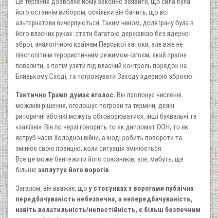
Це терпіння дозволяє йому законно заявити, що сила була
його останнім вибором, оскільки він бачить, що всі
альтернативи вичерпуються. Таким чином, доля Ірану була в
його власних руках: стати багатою державою без ядерної
зброї, аналогічною країнам Перської затоки, але вже не
півстолітнім терористичним режимом-ізгоєм, який прагне
повалити, а потім узяти під власний контроль порядок на
Близькому Сході, та погрожувати Заходу ядерною зброєю.
Тактично Трамп думає вголос.
Він пропонує численні
можливі рішення, оголошує погрози та терміни, деякі
риторичні або які можуть обговорюватися, інші буквальні та
«залізні». Він по черзі говорить то як дипломат ООН, то як
яструб часів Холодної війни, а іноді робить повороти та
змінює свою позицію, коли ситуація змінюється.
Все це може бентежити його союзників, але, мабуть, ще
більше
заплутує його ворогів
.
Загалом, він вважає, що
у стосунках з ворогами публічна
передбачуваність небезпечна, а непередбачуваність,
навіть волатильність/непостійність, є більш безпечним