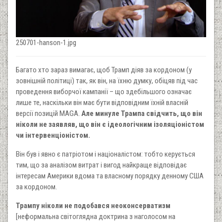
250701-hanson-1.jpg
Багато хто зараз вимагає, щоб Трамп діяв за кордоном (у
зовнішній політиці) так, як він, на їхню думку, обіцяв під час
проведення виборчої кампанії – що здебільшого означає
лише те, наскільки він має бути відповідним їхній власній
версії позицій MAGA.
Але минуле Трампа свідчить, що він
ніколи не заявляв, що він є ідеологічним ізоляціоністом
чи інтервенціоністом.
Він був і явно є патріотом і націоналістом: тобто керується
тим, що за аналізом витрат і вигод найкраще відповідає
інтересам Америки вдома та власному порядку денному США
за кордоном.
Трампу ніколи не подобався неоконсерватизм
[неформальна світоглядна доктрина з наголосом на