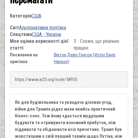
Категорія
США
Світ
Альтернативна політика
Спецтема
США - Україна
Моя оцінка корисності цієї
3 - Схоже, що реально
статті
працює.
Посилання на
Віктор Девіс Генсон (Victor Davis
оригінал
Hanson)
https://www.ar25.org/node/58955
Як для будівельника та укладача ділових угод,
війни для Трампа рідко мали якийсь практичний
бізнес-сенс. Тож йому здається мудрішим
будувати та отримувати взаємний прибуток, ніж
підривати та збіднювати всіх причетних. Трамп був
жорсткішим у свій перший термін щодо Путіна, ніж