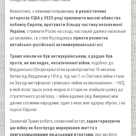
Аналогічно, з певними поправками,
в реалістичних
інтересах США у 2025 році припинити масові вбивства
поблизу Європи, врятувати більшу частину незалежної
України
, стримати Росію на сході, настільки далеко наскільки
це можливо, і в стилі Кіссінджера
зірвати розвиток
китайсько-російської антиамериканської осі
.
Трамп ніколи не був антиукраїнським, а радше був
проти, як виглядає, нескінченної війни
, подібної до
Верденської [безрезультатна кровопролитна 10-місячна
битва під Верденом у 1916 р. під час 1-ої Світової війни стала
на Заході метафорою тупикової «війни на виснаження». – НО],
в якій після трьох років жодна зі сторін не знайшла шляху до
стратегічного розв'язку, – війни вдалині (від Америки) між
двома схожими народами, один з яких має ядерну зброю, і на
порозі Європи.
Зазвичай Трамп робить словесний вступ,
характеризуючи
цю війну як безглузде марнування життя з
приголомшливими людськими втратами
, про які його