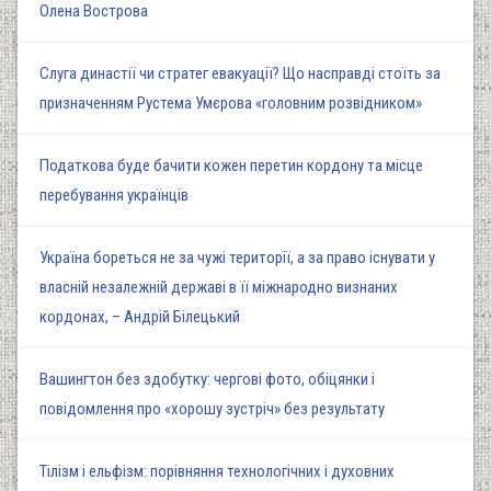
Олена Вострова
Слуга династії чи стратег евакуації? Що насправді стоїть за
призначенням Рустема Умєрова «головним розвідником»
Податкова буде бачити кожен перетин кордону та місце
перебування українців
Україна бореться не за чужі території, а за право існувати у
власній незалежній державі в її міжнародно визнаних
кордонах, – Андрій Білецький
Вашингтон без здобутку: чергові фото, обіцянки і
повідомлення про «хорошу зустріч» без результату
Тілізм і ельфізм: порівняння технологічних і духовних