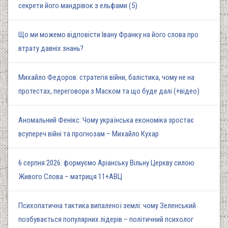
секрети його мандрівок з ельфами (5)
Що ми можемо відповісти Івану Франку на його слова про
втрату давніх знань?
Михайло Федоров: стратегія війни, балістика, чому не на
протестах, переговори з Маском та що буде далі (+відео)
Аномальний Фенікс: Чому українська економіка зростає
всупереч війні та прогнозам – Михайло Кухар
6 серпня 2026: формуємо Аріанську Вільну Церкву силою
Живого Слова – матриця 11+АВЦ
Психопатична тактика випаленої землі: чому Зеленський
позбувається популярних лідерів – політичний психолог