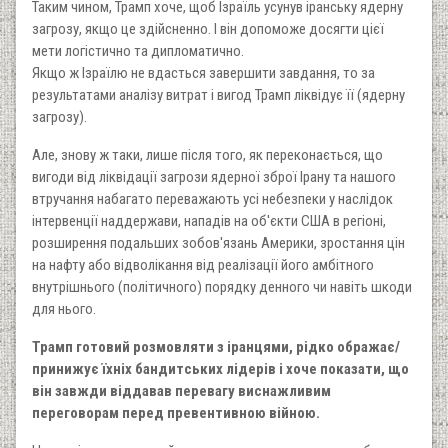
Таким чином, Трамп хоче, щоб Ізраїль усунув іранську ядерну
загрозу, якщо це здійсненно. І він допоможе досягти цієї
мети логістично та дипломатично.
Якщо ж Ізраїлю не вдасться завершити завдання, то за
результатами аналізу витрат і вигод Трамп ліквідує її (ядерну
загрозу).
Але, знову ж таки, лише після того, як переконається, що
вигоди від ліквідації загрози ядерної зброї Ірану та нашого
втручання набагато переважають усі небезпеки у наслідок
інтервенції наддержави, нападів на об'єкти США в регіоні,
розширення подальших зобов'язань Америки, зростання цін
на нафту або відволікання від реалізації його амбітного
внутрішнього (політичного) порядку денного чи навіть шкоди
для нього.
Трамп готовий розмовляти з іранцями, рідко ображає/
принижує їхніх бандитських лідерів і хоче показати, що
він завжди віддавав перевагу виснажливим
переговорам перед превентивною війною.