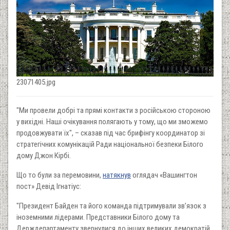
23071405.jpg
"Ми провели добрі та прямі контакти з російською стороною
у вихідні. Наші очікування полягають у тому, що ми зможемо
продовжувати їх", – сказав під час брифінгу координатор зі
стратегічних комунікацій Ради національної безпеки Білого
дому Джон Кірбі.
Що то були за перемовини,
натякнув
оглядач «Вашингтон
пост» Девід Ігнатіус:
"Президент Байден та його команда підтримували зв’язок з
іноземними лідерами. Представники Білого дому та
Держдепартаменту звернулися до інших великих демократій,