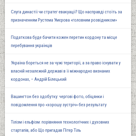
Слуга династії чи стратег евакуації? Що насправді стоїть за
призначенням Рустема Умєрова «головним розвідником»
Податкова буде бачити кожен перетин кордону та місце
перебування українців
Україна бореться не за чужі території, а за право існувати у
власній незалежній державі в її міжнародно визнаних
кордонах, – Андрій Білецький
Вашингтон без здобутку: чергові фото, обіцянки і
повідомлення про «хорошу зустріч» без результату
Тілізм і ельфізм: порівняння технологічних і духовних
стартапів, або Що пригадав Пітер Тіль