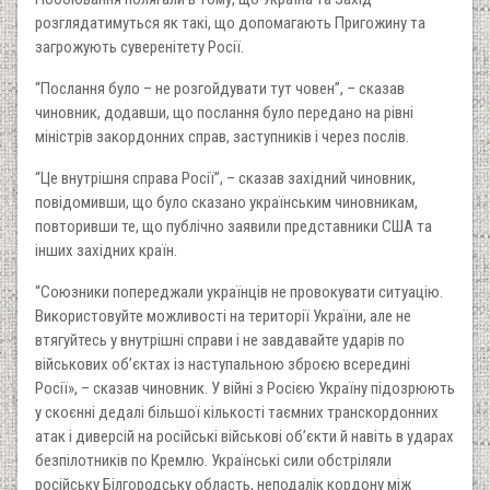
розглядатимуться як такі, що допомагають Пригожину та
загрожують суверенітету Росії.
“Послання було – не розгойдувати тут човен”, – сказав
чиновник, додавши, що послання було передано на рівні
міністрів закордонних справ, заступників і через послів.
“Це внутрішня справа Росії”, – сказав західний чиновник,
повідомивши, що було сказано українським чиновникам,
повторивши те, що публічно заявили представники США та
інших західних країн.
“Союзники попереджали українців не провокувати ситуацію.
Використовуйте можливості на території України, але не
втягуйтесь у внутрішні справи і не завдавайте ударів по
військових об’єктах із наступальною зброєю всередині
Росії», – сказав чиновник. У війні з Росією Україну підозрюють
у скоєнні дедалі більшої кількості таємних транскордонних
атак і диверсій на російські військові об’єкти й навіть в ударах
безпілотників по Кремлю. Українські сили обстріляли
російську Білгородську область, неподалік кордону між