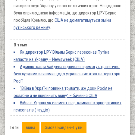
використовує Україну у своїх політичних іграх. Нещодавно
була оприлюднена інформація, що директор ЦРУ Бернс
пообіцяв Кремлю, що
США не домагатимуться зміни
путінського режиму
.
В тему
Як директор ЦРУ Вільям Бернс переконав Путіна
напасти на Україну – Newsweek (США)
Адміністрація Байдена підриває перемогу стратегічно
безглуздими заявами щодо українських атак на території
Росії
"Війна в Україні повинна тривати, аж доки Росія не
ослабне й не припинить війну" – бачення США
Війна в Україні як елемент піар-кампанії корпоративних
психопатів (+аудіо)
Теги
війна
Змова Байден–Путін