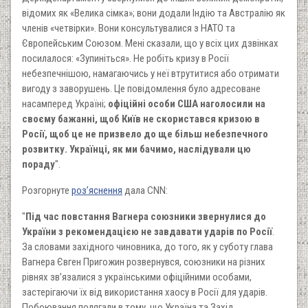
відомих як «Велика сімка»; вони додали Індію та Австралію як
членів «четвірки». Вони консультувалися з НАТО та
Європейським Союзом. Мені сказали, що у всіх цих дзвінках
посилалося: «Зупиніться». Не робіть кризу в Росії
небезпечнішою, намагаючись у неї втрутитися або отримати
вигоду з заворушень. Це повідомлення було адресоване
насамперед Україні;
офіційні особи США наголосили на
своєму бажанні, щоб Київ не скористався кризою в
Росії, щоб це не призвело до ще більш небезпечного
розвитку. Українці, як ми бачимо, наслідували цю
пораду
".
Розгорнуте
роз’яснення
дала CNN:
"
Під час повстання Вагнера союзники звернулися до
України з рекомендацією не завдавати ударів по Росії
.
За словами західного чиновника, до того, як у суботу глава
Вагнера Євген Пригожин розвернувся, союзники на різних
рівнях зв’язалися з українськими офіційними особами,
застерігаючи їх від використання хаосу в Росії для ударів.
Побоювання полягали в тому, що Україна та Захід