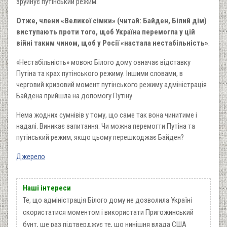
зруйнує путінський режим.
Отже, члени «Великої сімки» (читай: Байден, Білий дім)
виступають проти того, щоб Україна перемогла у цій
війні таким чином, щоб у Росії «настала нестабільність»
.
«Нестабільність» мовою Білого дому означає відставку
Путіна та крах путінського режиму. Іншими словами, в
черговий кризовий момент путінського режиму адміністрація
Байдена прийшла на допомогу Путіну.
Нема жодних сумнівів у тому, що саме так вона чинитиме і
надалі. Виникає запитання: Чи можна перемогти Путіна та
путінський режим, якщо цьому перешкоджає Байден?
Джерело
Наші інтереси
Те, що адміністрація Білого дому не дозволила Україні
скористатися моментом і використати Пригожинський
бунт, ще раз підтверджує те, що нинішня влада США