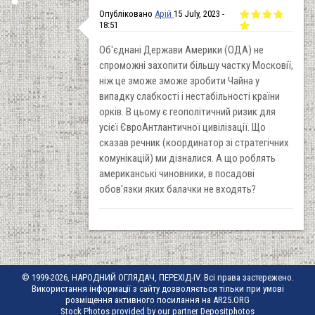
Опубліковано
Арій
15 July, 2023 -
18:51
Об'єднані Держави Америки (ОДА) не
спроможні захопити більшу частку Московії,
ніж це зможе зможе зробити Чайна у
випадку слабкості і нестабільності країни
орків. В цьому є геополітичний ризик для
усієї ЄвроАнтлантичної цивілізації. Що
сказав речник (координатор зі стратегічних
комунікацій) ми дізналися. А що роблять
американські чиновники, в посадові
обов'язки яких балачки не входять?
© 1999-2026, НАРОДНИЙ ОГЛЯДАЧ, ПЕРЕХІД-IV. Всі права застережено.
Використання інформації з сайту дозволяється тільки при умові
розміщення активного посилання на AR25.ORG
Stock Photos provided by our partner
Depositphotos