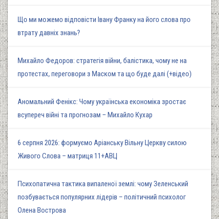
Що ми можемо відповісти Івану Франку на його слова про
втрату давніх знань?
Михайло Федоров: стратегія війни, балістика, чому не на
протестах, переговори з Маском та що буде далі (+відео)
Аномальний Фенікс: Чому українська економіка зростає
всупереч війні та прогнозам – Михайло Кухар
6 серпня 2026: формуємо Аріанську Вільну Церкву силою
Живого Слова – матриця 11+АВЦ
Психопатична тактика випаленої землі: чому Зеленський
позбувається популярних лідерів – політичний психолог
Олена Вострова