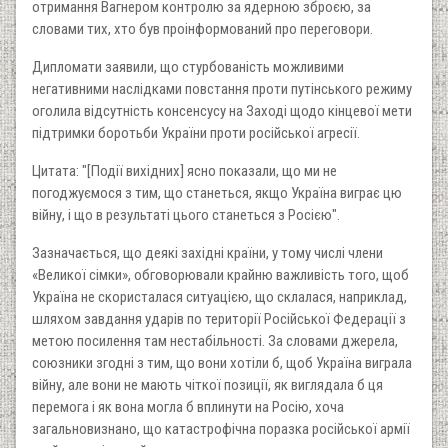
отримання Вагнером контролю за ядерною зброєю, за
словами тих, хто був проінформований про переговори.
Дипломати заявили, що стурбованість можливими
негативними наслідками повстання проти путінського режиму
оголила відсутність консенсусу на Заході щодо кінцевої мети
підтримки боротьби України проти російської агресії.
Цитата: "[Події вихідних] ясно показали, що ми не
погоджуємося з тим, що станеться, якщо Україна виграє цю
війну, і що в результаті цього станеться з Росією".
Зазначається, що деякі західні країни, у тому числі члени
«Великої сімки», обговорювали крайню важливість того, щоб
Україна не скористалася ситуацією, що склалася, наприклад,
шляхом завдання ударів по території Російської Федерації з
метою посилення там нестабільності. За словами джерела,
союзники згодні з тим, що вони хотіли б, щоб Україна виграла
війну, але вони не мають чіткої позиції, як виглядала б ця
перемога і як вона могла б вплинути на Росію, хоча
загальновизнано, що катастрофічна поразка російської армії