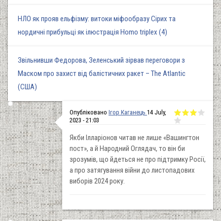
НЛО як прояв ельфізму: витоки міфообразу Сірих та
нордичні прибульці як ілюстрація Homo triplex (4)
Звільнивши Федорова, Зеленський зірвав переговори з
Маском про захист від балістичних ракет – The Atlantic
(США)
Опубліковано
Ігор Каганець
14 July,
2023 - 21:03
Якби Ілларіонов читав не лише «Вашингтон
пост», а й Народний Оглядач, то він би
зрозумів, що йдеться не про підтримку Росії,
а про затягування війни до листопадових
виборів 2024 року.