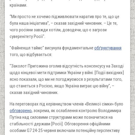
країнами.
“Ми просто не хочемо підживлювати наратив про те, що це
була наша ініціатива”, – сказав західний чиновник. – Це те,
чого росіяни завжди хотіли, доводячи, що є загрози
суверенітету Росії".
"Файненшл таймс" висунула фундаментальне
обґрунтування
того, що відбувається:
"Заколот Пригожина оголив відсутність консенсусу на Заході
щодо кінцевої мети підтримки України у війні. [Події вихідних]
ясно показали, що ми не погоджуємося з результатами того,
що станеться з Росією, якщо Україна виграє цю війну", –
сказав західний чиновник.
На переговорах під керівництвом членів «Великої сімки» було
обговорено
, зокрема, як ослаблення контролю Володимира
Путіна над силовими структурами може позначитися на
стабільності держави [Росії]. Обговорення офіційними
особами G7 24-25 червня включали потенційну перспективу