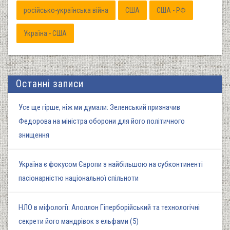
російсько-українська війна
США
США - РФ
Україна - США
Останні записи
Усе ще гірше, ніж ми думали: Зеленський призначив
Федорова на міністра оборони для його політичного
знищення
Україна є фокусом Європи з найбільшою на субконтиненті
пасіонарністю національної спільноти
НЛО в міфології: Аполлон Гіперборійський та технологічні
секрети його мандрівок з ельфами (5)