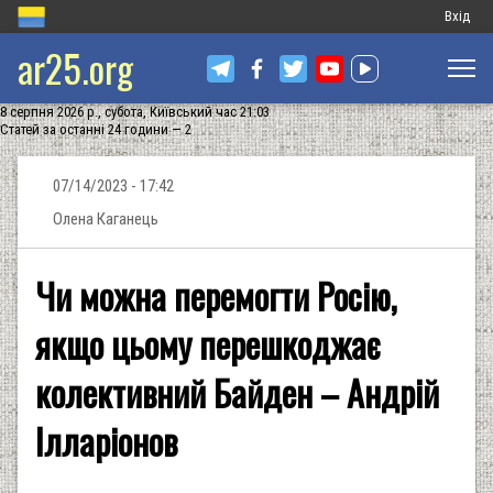
Меню
Вхід
ar25.org
обліков
запису
8 серпня 2026 р., субота, Київський час 21:03
користу
Статей за останні 24 години — 2
07/14/2023 - 17:42
Олена Каганець
Чи можна перемогти Росію,
якщо цьому перешкоджає
колективний Байден – Андрій
Ілларіонов