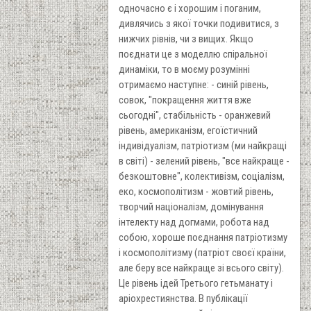
одночасно є і хорошим і поганим,
дивлячись з якої точки подивитися, з
нижчих рівнів, чи з вищих. Якщо
поєднати це з моделлю спіральної
динаміки, то в моєму розумінні
отримаємо наступне: - синій рівень,
совок, "покращення життя вже
сьогодні", стабільність - оранжевий
рівень, американізм, егоїстичний
індивідуалізм, патріотизм (ми найкращі
в світі) - зелений рівень, "все найкраще -
безкоштовне", колективізм, соціалізм,
еко, космополітизм - жовтий рівень,
творчий націоналізм, домінування
інтелекту над догмами, робота над
собою, хороше поєднання патріотизму
і космополітизму (патріот своєї країни,
але беру все найкраще зі всього світу).
Це рівень ідей Третього гетьманату і
аріохрестиянства. В публікації