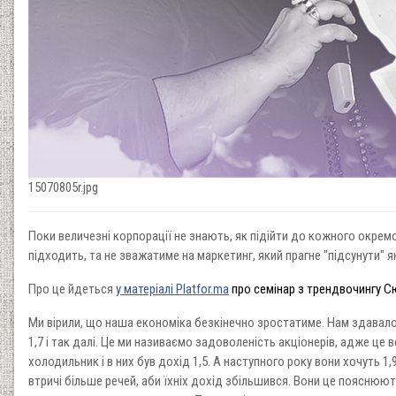
15070805r.jpg
Поки величезні корпорації не знають, як підійти до кожного окрем
підходить, та не зважатиме на маркетинг, який прагне "підсунути" 
Про це йдеться
у матеріалі
Platfor.ma
про семінар з трендвочингу С
Ми вірили, що наша економіка безкінечно зростатиме. Нам здавалося
1,7 і так далі. Це ми називаємо задоволеність акціонерів, адже це в
холодильник і в них був дохід 1,5. А наступного року вони хочуть 1
втричі більше речей, аби їхніх дохід збільшився. Вони це пояснюю