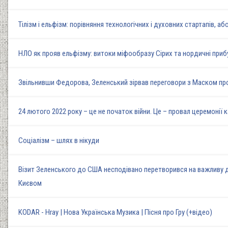
Тілізм і ельфізм: порівняння технологічних і духовних стартапів, аб
НЛО як прояв ельфізму: витоки міфообразу Сірих та нордичні прибул
Звільнивши Федорова, Зеленський зірвав переговори з Маском про 
24 лютого 2022 року – це не початок війни. Це – провал церемонії 
Соціалізм – шлях в нікуди
Візит Зеленського до США несподівано перетворився на важливу 
Києвом
KODAR - Hray | Нова Українська Музика | Пісня про Гру (+відео)