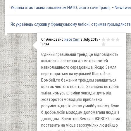
Україна стає таким союзником НАТО, якого хоче Трамп, – Newswe
Як українець служив у Французькому легіоні, отримав громадянств
Опубліковано
Явсе Світ
8 July, 2015 -
17:44
Єдиний правильний тренд це відповідність
кількості населення до можливостей
навколишнього середовища..Якщо Земля
перетвориться на суцільний Шанхай чи
Бомбей,то бажаним трендом залишиться
ковток чистого повітря.. Звичайно потрібні
зміни..чомусь ці зміни завжди ідуть від
жовторотої молоді,які приблизно
розуміють,що їх чекає у майбутньому..Було
б добре,якби молодим допомагали люди із
досвідом.. Зрештою Земля є ЖИВОЮ і сама
поставить на місце зарозумілих людей,що