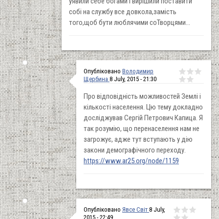
уявили себе богами і вирішили поставити
собі на службу все довкола,замість
того,щоб бути люблячими соТворцями...
Опубліковано
Володимир
Щербина
8 July, 2015 - 21:30
Про відповідність можливостей Землі і
кількості населення. Цю тему докладно
досліджував Сергій Петрович Капица. Я
так розумію, що перенаселення нам не
загрожує, адже тут вступають у дію
закони демографічного переходу.
https://www.ar25.org/node/1159
Опубліковано
Явсе Світ
8 July,
2015 - 22:49