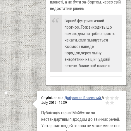
планеті, а не бути за-бортом, через свій
недостатній рівень.
Гарний футуристичний
прогноз..Тож виходить,що
нам людям потрібно просто
чекати,коли змилується
Космос і наведе
порядок,через зміну
енергетики на цій чудовій
зелено-блакитній планеті..
Опубліковано
Доброслав Велесовий
8
July, 2015 - 19:39
Публікація гарна! Майбутнє за
нестандартним підходом до звичних речей.
У старших людей голова не може мислити в