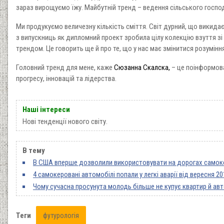
зараз вирощуємо їжу. Майбутній тренд – ведення сільського господ
Ми продукуємо величезну кількість сміття. Світ дурний, що викидає
з випускниць як дипломний проект зробила цілу колекцію взуття зі с
трендом. Це говорить ще й про те, що у нас має змінитися розуміння
Головний тренд для мене, каже
Сюзанна Скалска,
– це поінформова
прогресу, інновацій та лідерства.
Наші інтереси
Нові тенденції нового світу.
В тему
В США вперше дозволили використовувати на дорогах самок
4 самокеровані автомобілі попали у легкі аварії від вересня 20
Чому сучасна просунута молодь більше не купує квартир й ав
Теги
футурологія