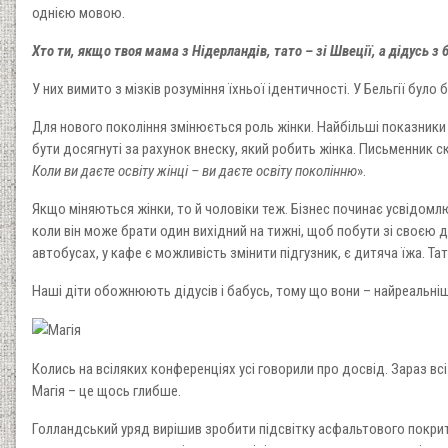
однією мовою.
Хто ти, якщо твоя мама з Нідерландів, тато – зі Швеції, а дідусь з 
У них вимито з мізків розуміння їхньої ідентичності. У Бельгії було
Для нового покоління змінюється роль жінки. Найбільші показники
бути досягнуті за рахунок внеску, який робить жінка. Письменник ск
Коли ви даєте освіту жінці – ви даєте освіту поколінню
».
Якщо міняються жінки, то й чоловіки теж. Бізнес починає усвідомл
коли він може брати один вихідний на тижні, щоб побути зі своєю д
автобусах, у кафе є можливість змінити підгузник, є дитяча їжа. Тат
Наші діти обожнюють дідусів і бабусь, тому що вони – найреальніші
Колись на всіляких конференціях усі говорили про досвід. Зараз в
Магія – це щось глибше.
Голландський уряд вирішив зробити підсвітку асфальтового покриття