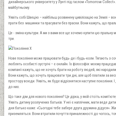
дизайнерського університету у Лунті під гаслом «Tomorrow Collect»
майбутньому.
Уявіть собі Швецію – найбільш розвинену цивілізацію на Землі – во
прати без машинки та прасувати без праски. Вони кажуть, що праль
Це - зміна культури. А ми з вами все ще хочемо купити цю пральну
три.
Нове покоління може працювати будь-де і будь-коли. Тягають з соб
люблять особисті зустрічі – є онлайн. Їх філософія: моєму працед
компанії кажуть, що не хочуть брати на роботу людей, які народилис
Вони кажуть, що хочуть працювати три дні, але щоб платили за вес
простору всюди. Уявіть, як буде відрізнятися наступне покоління. 
до них.
Що таке дім для нового покоління? Це дірка, у якій стоїть комп’юте
Уявіть дитину розлучених батьків. У неї є наплічник, мати веде дит
дня батько каже: «Сьогодні тебе забере друга дружина дідуся». Житт
приземляться. Вони втратили почуття приналежності до чогось, то