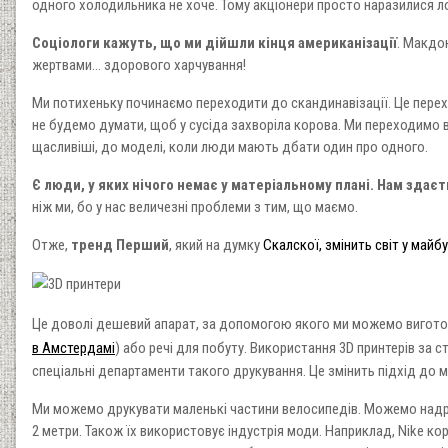
одного холодильника не хоче. Тому акціонери просто наразилися ло
Соціологи кажуть, що ми дійшли кінця американізації
. Макдо
жертвами... здорового харчування!
Ми потихеньку починаємо переходити до скандинавізації. Це перехі
не будемо думати, щоб у сусіда захворіла корова. Ми переходимо в
щасливіші, до моделі, коли люди мають дбати один про одного.
Є люди, у яких нічого немає у матеріальному плані. Нам здає
ніж ми, бо у нас величезні проблеми з тим, що маємо.
Отже,
тренд Перший
, який на думку
Скалскої, змінить світ у майб
Це доволі дешевий апарат, за допомогою якого ми можемо виготов
в Амстердамі
) або речі для побуту. Використання 3D принтерів за с
спеціальні департаменти такого друкування. Це змінить підхід до м
Ми можемо друкувати маленькі частини велосипедів. Можемо надру
2 метри. Також їх використовує індустрія моди. Наприклад, Nike 