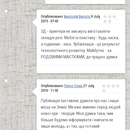
Опубліковано
Анатолій Висота
9 July,
2015 - 07:43
3Д - принтери не зможуть виготовляти
складні речі. Меблі із пластику - будь ласка,
а годинник - зась. Урбанізація - це результат
технологічного розвитку. Майбутнє - за
РОДОВИМИ МАЄТКАМИ, де працює думка.
Опубліковано
Петро Олар
27 July,
2016 - 11:02
Публікація заставляє думати про нас і наше
місце на Землі. Ми вже живемо серед людей
нової ери - творців. Моя думка така, чим
більше будемо інформувати і навчати не
лише молодь, а і тих, що готовий