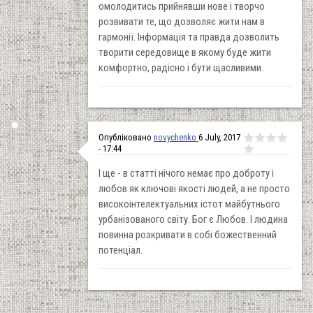
омолодитись прийнявши нове і творчо
розвивати те, що дозволяє жити нам в
гармонії. Інформація та правда дозволить
творити середовище в якому буде жити
комфортно, радісно і бути щасливими.
Опубліковано
novychenko
6 July, 2017
- 17:44
І ще - в статті нічого немає про доброту і
любов як ключові якості людей, а не просто
високоінтелектуальних істот майбутнього
урбанізованого світу. Бог є Любов. І людина
повинна розкривати в собі божественний
потенціал.