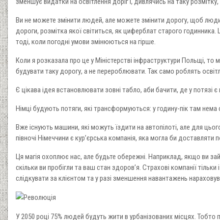
зменшує видатки на освітлення доріг і, дивлячись на таку розмітк
Ви не можете змінити людей, але можете змінити дорогу, щоб люди
дороги, розмітка якої світиться, як циферблат старого годинника. Ц
тоді, коли погодні умови змінюються на гірше.
Коли я розказала про це у Міністерстві інфраструктури Польщі, то 
будувати таку дорогу, а не перероблювати. Так само роблять освіт
Є цікава ідея встановлювати зовні табло, аби бачити, де у потязі є 
Німці будують потяги, які трансформуються: у годину-пік там нема с
Вже існують машини, які можуть їздити на автопілоті, але для цьог
півночі Німеччини є кур’єрська компанія, яка могла би доставляти
Ця магія охоплює нас, але будьте обережні. Наприклад, якщо ви зай
скільки ви пробігли та ваш стан здоров’я. Страхові компанії тільк
слідкувати за клієнтом та у разі зменшення навантажень нараховув
У 2050 році 75% людей будуть жити в урбанізованих місцях. Тобто 