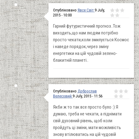
Опубліковано
Явсе Світ
9 July,
2015 - 10:00
Гарний футуристичний прогноз..Тож
виходить,що нам людям потрібно
просто чекати,коли змилується Космос
і наведе порядок,через зміну
енергетики на цій чудовій зелено-
блакитній планеті..
Опубліковано
Доброслав
Велесовий
9 July, 2015 - 11:56
Якби ж то так все просто було :) Я
думаю, треба не чекати, а піднімати
свій духовний рівень, щоб коли
пройдуть ці зміни, мати можливість
знову втілюватись на цій чудовій