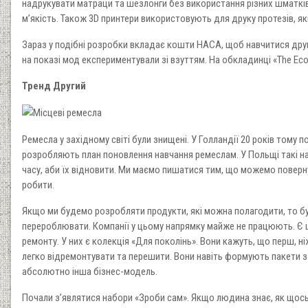
надрукувати матраци та шезлонги без використання різних шматкі
м’якість. Також 3D принтери використовують для друку протезів, я
Зараз у подібні розробки вкладає кошти НАСА, щоб навчитися друку
на показі мод експериментували зі взуттям. На обкладинці «The Eco
Тренд Другий
Ремесла у західному світі були знищені. У Голландії 20 років тому п
розробляють план поновлення навчання ремеслам. У Польщі такі на
часу, аби їх відновити. Ми маємо пишатися тим, що можемо поверн
робити.
Якщо ми будемо розробляти продукти, які можна полагодити, то б
перероблювати. Компанії у цьому напрямку майже не працюють. Є 
ремонту. У них є колекція «Для поколінь». Вони кажуть, що перш, ні
легко відремонтувати та перешити. Вони навіть формують пакети з 
абсолютно інша бізнес-модель.
Почали з’являтися набори «Зроби сам». Якщо людина знає, як щось 