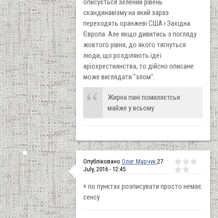
описується зелений рівень
скандинавізму на який зараз
переходять оранжеві США і Західна
Європа. Але якщо дивитись з погляду
жовтого рівня, до якого тягнуться
люди, що розділяють ідеї
аріохрестиянства, то дійсно описане
може виглядати "злом".
Жирна пані помиляєтсья
майже у всьому
Опубліковано
Олег Марчук
27
July, 2016 - 12:45
+ по пунктах розписувати просто немає
сенсу