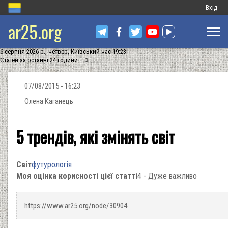
Меню
Вхід
ar25.org
обліков
запису
6 серпня 2026 р., четвер, Київський час 19:23
користу
Статей за останні 24 години — 3
07/08/2015 - 16:23
Олена Каганець
5 трендів, які змінять світ
Світ
футурологія
Моя оцінка корисності цієї статті
4 - Дуже важливо
https://www.ar25.org/node/30904