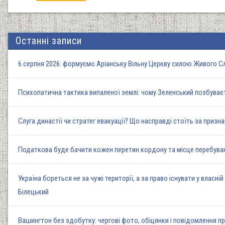
Останні записи
6 серпня 2026: формуємо Аріанську Вільну Церкву силою Живого 
Психопатична тактика випаленої землі: чому Зеленський позбуває
Слуга династії чи стратег евакуації? Що насправді стоїть за при
Податкова буде бачити кожен перетин кордону та місце перебуван
Україна бореться не за чужі території, а за право існувати у власн
Білецький
Вашингтон без здобутку: чергові фото, обіцянки і повідомлення пр