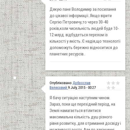
Дякую пане Володимир за посилання
до цікавої інформації..Якщо вірити
Сергію Петровичу,то через 30-40
років,коли чисельність людей буде 10-
12 млрд. відбудеться перелом із
кількості у якість..Є надія,що технології
допоможуть бережно відноситися до
планетних ресурсів..
Опубліковано
Доброслав
Велесовий
9 July, 2015 - 00:27
Я бачу ситуацію наступним чином.
Зараз, поки ще перехідний період, на
Землі намагається втілитися
максимальна кількість душ різного
рівня розвитку, для отримання досвіду і
можливості росту. Але по закінченні