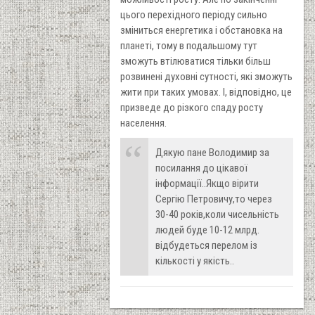
цього перехідного періоду сильно
зміниться енергетика і обстановка на
планеті, тому в подальшому тут
зможуть втілюватися тільки більш
розвинені духовні сутності, які зможуть
жити при таких умовах. І, відповідно, це
призведе до різкого спаду росту
населення.
Дякую пане Володимир за
посилання до цікавої
інформації..Якщо вірити
Сергію Петровичу,то через
30-40 років,коли чисельність
людей буде 10-12 млрд.
відбудеться перелом із
кількості у якість..