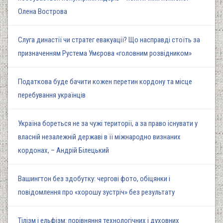
Олена Вострова
Слуга династії чи стратег евакуації? Що насправді стоїть за
призначенням Рустема Умєрова «головним розвідником»
Податкова буде бачити кожен перетин кордону та місце
перебування українців
Україна бореться не за чужі території, а за право існувати у
власній незалежній державі в її міжнародно визнаних
кордонах, – Андрій Білецький
Вашингтон без здобутку: чергові фото, обіцянки і
повідомлення про «хорошу зустріч» без результату
Тілізм і ельфізм: порівняння технологічних і духовних