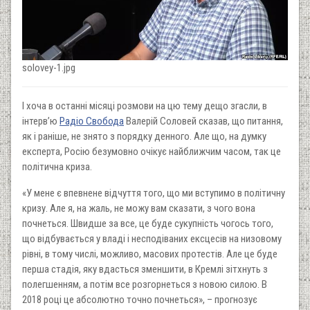
solovey-1.jpg
І хоча в останні місяці розмови на цю тему дещо згасли, в
інтерв’ю
Радіо Свобода
Валерій Соловей сказав, що питання,
як і раніше, не знято з порядку денного. Але що, на думку
експерта, Росію безумовно очікує найближчим часом, так це
політична криза.
«У мене є впевнене відчуття того, що ми вступимо в політичну
кризу. Але я, на жаль, не можу вам сказати, з чого вона
почнеться. Швидше за все, це буде сукупність чогось того,
що відбувається у владі і несподіваних ексцесів на низовому
рівні, в тому числі, можливо, масових протестів. Але це буде
перша стадія, яку вдасться зменшити, в Кремлі зітхнуть з
полегшенням, а потім все розгорнеться з новою силою. В
2018 році це абсолютно точно почнеться», – прогнозує