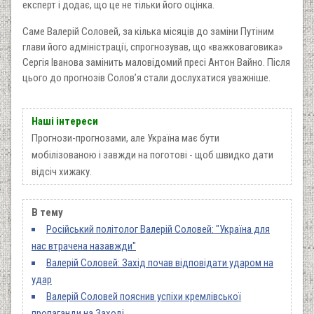
експерт і додає, що це не тільки його оцінка.
Саме Валерій Соловей, за кілька місяців до заміни Путіним
глави його адміністрації, спрогнозував, що «важковаговика»
Сергія Іванова замінить маловідомий пресі Антон Вайно. Після
цього до прогнозів Солов’я стали дослухатися уважніше.
Наші інтереси
Прогнози-прогнозами, але Україна має бути
мобілізованою і завжди на поготові - щоб швидко дати
відсіч хижаку.
В тему
Російський політолог Валерій Соловей: "Україна для
нас втрачена назавжди"
Валерій Соловей: Захід почав відповідати ударом на
удар
Валерій Соловей пояснив успіхи кремлівської
пропаганди на Заході