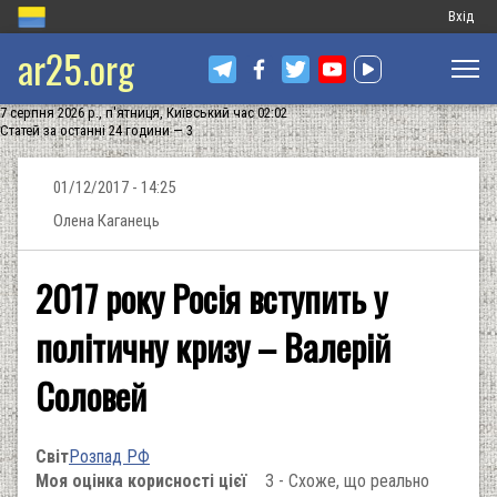
Меню
Вхід
ar25.org
обліков
запису
7 серпня 2026 р., п'ятниця, Київський час 02:02
користу
Статей за останні 24 години — 3
01/12/2017 - 14:25
Олена Каганець
2017 року Росія вступить у
політичну кризу – Валерій
Соловей
Світ
Розпад РФ
Моя оцінка корисності цієї
3 - Схоже, що реально