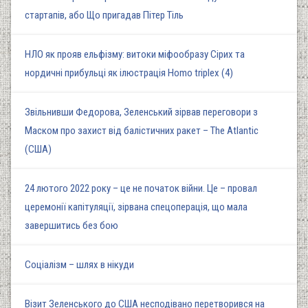
стартапів, або Що пригадав Пітер Тіль
НЛО як прояв ельфізму: витоки міфообразу Сірих та
нордичні прибульці як ілюстрація Homo triplex (4)
Звільнивши Федорова, Зеленський зірвав переговори з
Маском про захист від балістичних ракет – The Atlantic
(США)
24 лютого 2022 року – це не початок війни. Це – провал
церемонії капітуляції, зірвана спецоперація, що мала
завершитись без бою
Соціалізм – шлях в нікуди
Візит Зеленського до США несподівано перетворився на