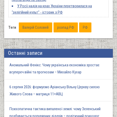
У Росії надія на крах України перетворилася на
"релігійний культ" - історик з РФ
Теги
Валерій Соловей
розпад РФ
РФ
Останні записи
Аномальний Фенікс: Чому українська економіка зростає
всупереч війні та прогнозам – Михайло Кухар
6 серпня 2026: формуємо Аріанську Вільну Церкву силою
Живого Слова – матриця 11+АВЦ
Психопатична тактика випаленої землі: чому Зеленський
позбувається популярних лідерів – політичний психолог