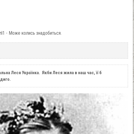
ті
1 - Може колись знадобиться.
льна Леся Українка. Якби Леся жила в наш час, її б
диго.