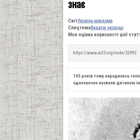
знає
Світ
Україна невідома
Спецтема
Видатні українці
Моя оцінка корисності цієї стат
https://www.ar25.org/node/32995
145 років тому народилась геніа
однозначно назвали дитиною ін