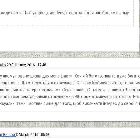
надихають. Такі українці, як Леся, і сьогодні для нас багато в чому
enko
29 February, 2016 - 17:48
у якому подано цікаві для мене факти. Хоч я й багато, навіть дуже багат
ещо нове. Що стосується її стосунків з Ольгою Кобилянською, то одним
 любовний характер їхніх взаємин була покійна Соломія Павличко. Я підоз
еності гомосексуальними стосунками в 90-х роках минулого століття. Ба
уальні теми і мотиви лише для того, щоб викликати інтерес до своєї літе
ій Висота
3 March, 2016 - 06:52