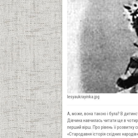
lesyaukrayinka.jpg
А, може, вона такою і була? В дитин
Дівчина навчилась читати ще в чотири
перший вірш. Про рівень її розвитку с
«Стародавня історія східних народів»