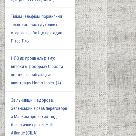
Тілізм і ельфізм: порівняння
технологічних і духовних
стартапів, або Що пригадав
Пітер Тіль
НЛО як прояв ельфізму:
витоки міфообразу Сірих та
нордичні прибульці як
ілюстрація Homo triplex (4)
Звільнивши Федорова,
Зеленський зірвав переговори
з Маском про захист від
балістичних ракет – The
Atlantic (США)