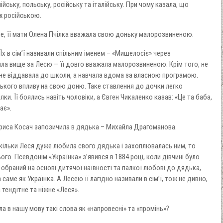
ійську, польську, російську та італійську. При чому казала, що
ж російською.
е, її мати Олена Пчілка вважала свою доньку малорозвиненою.
х в сім’ї називали спільним іменем – «Мишелосіє» через
ила вище за Лесю — її довго вважала малорозвиненою. Крім того, не
ть не віддавала до школи, а навчала вдома за власною програмою.
ького впливу на свою доню. Таке ставлення до дочки легко
ки. Її боялись навіть чоловіки, а Євген Чикаленко казав: «Це та баба,
ає».
риса Косач запозичила в дядька – Михайла Драгоманова.
оскільки Леся дуже любила свого дядька і захоплювалась ним, то
го. Псевдонім «Українка» з’явився в 1884 році, коли дівчині було
 обраний на основі дитячої наївності та палкої любові до дядька,
саме як Українка. А Лесею її лагідно називали в сім’ї, тож не дивно,
тендітне та ніжне «Леся».
а в нашу мову такі слова як «напровесні» та «промінь»?