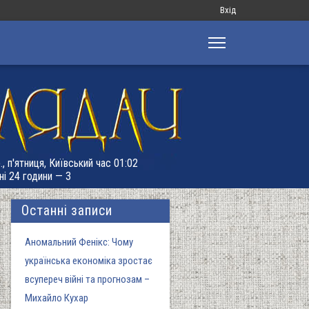
Меню
Вхід
облікового
запису
користувача
, п'ятниця, Київський час 01:02
ні 24 години — 3
Останні записи
Аномальний Фенікс: Чому
українська економіка зростає
всупереч війні та прогнозам –
Михайло Кухар