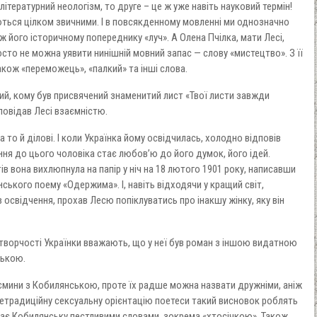
ітературний неологізм, то друге – це ж уже навіть науковий термін!
ються цілком звичними. І в повсякденному мовленні ми однозначно
ж його історичному попереднику «луч». А Олена Пчілка, мати Лесі,
сто не можна уявити нинішній мовний запас — слову «мистецтво». З її
акож «переможець», «палкий» та інші слова.
й, кому був присвячений знаменитий лист «Твої листи завжди
повідав Лесі взаємністю.
 а то й ділові. І коли Українка йому освідчилась, холодно відповів
ння до цього чоловіка стає любов’ю до його думок, його ідей.
ів вона вихлюпнула на папір у ніч на 18 лютого 1901 року, написавши
ського поему «Одержима». І, навіть відходячи у кращий світ,
 освідчення, прохав Лесю попіклуватись про інакшу жінку, яку він
творчості Українки вважають, що у неї був роман з іншою видатною
ською.
заємини з Кобилянською, проте їх радше можна назвати дружніми, аніж
етрадиційну сексуальну орієнтацію поетеси такий висновок роблять
иває Кобилянську пестливими словами, зокрема «хтосічкою». Також