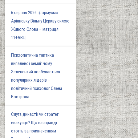
6 серпня 2026: формуємо
Аріанську Вільну Церкву силою
Живого Слова – матриця
11+АВЦ
Психопатична тактика
випаленої землі: чому
Зеленський позбувається
популярних лідерів –
політичний психолог Олена
Вострова
Слуга династії чи стратег
евакуації? Що насправді
стоїть за призначенням