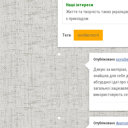
Наші інтереси
Життя та творчість таких українців 
є прикладом.
Теги
особистості
Опубліковано
novych
Дякую за матеріал, 
знайшла для себе д
абсурдної ідеї про
загальної зацікавл
використовують секс
Опубліковано
Анатол