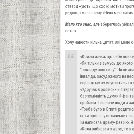
стверджують, що схожі мотиви прогля
редакції мала назву «Нічні метелики».
Мало хто знає, але
збереглось унікал
єство.
Хочу навести кілька цитат, які мене 
«Кожна жінка, що себе поважа
«Як тільки візьмусь до якого
“покладу всю силу”. Чи не зн
інваліда, засудженого на вес
справді можу опуститись та с
«Удручає в російській літерат
безпомічність думки й фантаз
проблем. Так, наче люди з з
«Треба було в Єгипті родитис
що я зросла у волинських ліса
їм написала драму-феєрію. Я
«Коли вибирати з двох, то я 