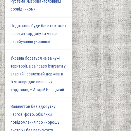
Рустема Умєрова «головним
розвідником»
Податкова буде бачити кожен
перетин кордону та місце
перебування українців
Україна бореться не за чужі
території, а за право існувати у
власній незалежній державі в
її міжнародно визнаних
кордонах, – Андрій Білецький
Вашингтон без здобутку:
чергові фото, обіцянки і
повідомлення про «хорошу
зустріч» без результату