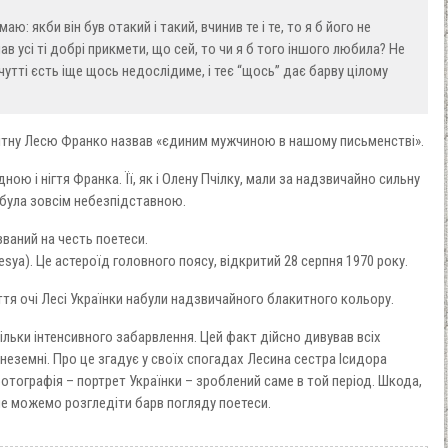
ю: якби він був отакий і такий, вчинив те і те, то я б його не
ав усі ті добрі прикмети, що сей, то чи я б того іншого любила? Не
утті єсть іще щось недослідиме, і теє “щось” дає барву цілому
ітну Лесю Франко назвав «єдиним мужчиною в нашому письменстві».
ною і нігтя Франка. Її, як і Олену Пчілку, мали за надзвичайно сильну
 була зовсім небезпідставною.
званий на честь поетеси.
esya). Це астероїд головного поясу, відкритий 28 серпня 1970 року.
ття очі Лесі Українки набули надзвичайного блакитного кольору.
ільки інтенсивного забарвлення. Цей факт дійсно дивував всіх
неземні. Про це згадує у своїх спогадах Лесина сестра Ісидора
отографія – портрет Українки – зроблений саме в той період. Шкода,
 не можемо розгледіти барв погляду поетеси.