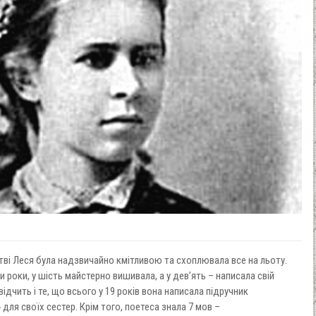
стві Леся була надзвичайно кмітливою та схоплювала все на льоту.
 роки, у шість майстерно вишивала, а у дев’ять – написала свій
відчить і те, що всього у 19 років вона написала підручник
 для своїх сестер. Крім того, поетеса знала 7 мов –