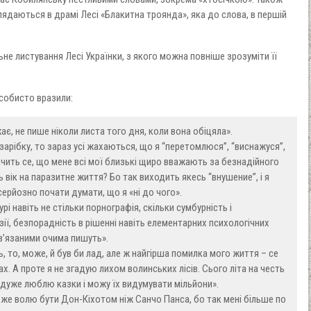
даються в драмі Лесі «Блакитна троянда», яка до слова, в першій
ьне листування Лесі Українки, з якого можна повніше зрозуміти її
особисто вразили:
є, не пише ніколи листа того дня, коли вона обіцяла».
 зарібку, то зараз усі жахаються, що я “перетомлюся”, “виснажуся”,
ачить се, що мене всі мої близькі щиро вважають за безнадійного
ь вік на паразитне життя? Бо так виходить якесь “внушение”, і я
ерйозно почати думати, що я «ні до чого».
урі навіть не стільки порнографія, скільки сумбурність і
ії, безпорадність в рішенні навіть елементарних психологічних
ав’язаними очима пишуть».
ь, то, може, й був би лад, але ж найгірша помилка мого життя – се
х. А проте я не згадую лихом волинських лісів. Сього літа на честь
 дуже люблю казки і можу їх видумувати мільйони».
вже волю бути Дон-Кіхотом ніж Санчо Панса, бо так мені більше по