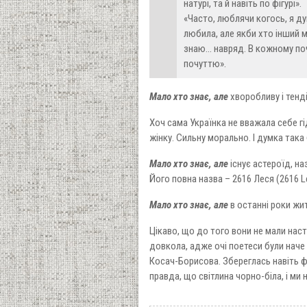
натурі, та й навіть по фігурі».
«Часто, люблячи когось, я дума
любила, але якби хто інший м
знаю… навряд. В кожному поч
почуттю».
Мало хто знає, але
хворобливу і тенд
Хоч сама Українка не вважала себе гід
жінку. Сильну морально. І думка така
Мало хто знає, але
існує астероїд, на
Його повна назва – 2616 Леся (2616 L
Мало хто знає, але
в останні роки жи
Цікаво, що до того вони не мали наст
довкола, адже очі поетеси були наче 
Косач-Борисова. Збереглась навіть ф
правда, що світлина чорно-біла, і ми