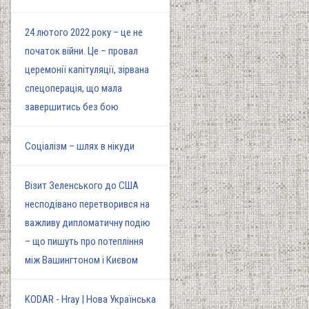
24 лютого 2022 року – це не
початок війни. Це – провал
церемонії капітуляції, зірвана
спецоперація, що мала
завершитись без бою
Соціалізм – шлях в нікуди
Візит Зеленського до США
несподівано перетворився на
важливу дипломатичну подію
– що пишуть про потепління
між Вашингтоном і Києвом
KODAR - Hray | Нова Українська