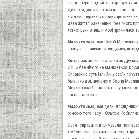
І якщо перше ще можна зрозуміти як л
Дивно, адже зараз нам ці слова зда
віддамо перевагу слову «промінь» ані
дала життя означенню, без якого про
легкої руки в нашій мові прижилися т
Мало хто знає, але
Сергій Мержинськи
пахнуть зів’ялими трояндами», не від
Він сприймав їхні стосунки як дружні,
«Ні…» Але нічого не змінюється: коха
Справжню суть і глибину своїх почутт
біля ліжка вмираючого Сергія Мержин
Мержинський, замість очікуваних слів
насправді кохав.
Мало хто знає, але
деякі дослідники 
жінкою того часу – Ольгою Кобилян
Леся і справді підтримувала тісні в
любовними. Прихильники теорії про н
із листувань, де Українка часто наз