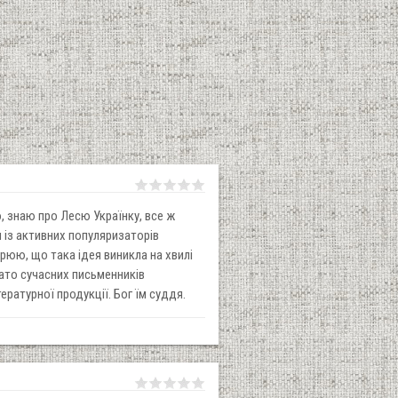
о, знаю про Лесю Українку, все ж
 із активних популяризаторів
рюю, що така ідея виникла на хвилі
гато сучасних письменників
ратурної продукції. Бог їм суддя.