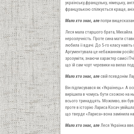
українську,французьку, німецьку, англ
французькою спілкується краще, ані
Мало хто знає, але
попри вищесказан
Леся мала старшого брата, Михайла. Ї
нерозлучність. Проте сина мати став
любила її вдачі. До 5-го класу наві
Аргументувала це небажанням російс
зрозуміти, знаючи характер самої Пчіл
що їй сам чорт черевики на вилах под
Мало хто знає, але
свій псевдонім Ла
Він підписувався як «Українець». А 
вирішила в чомусь бути схожою на ньо
всього тринадцять. Можливо, він був
проте в історію Лариса Косач увійшла 
що тверде «Лариса» вона замінила на 
Мало хто знає, але
Леся Українка ввел