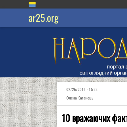
ar25.org
02/26/2016 - 15:22
Олена Каганець
10 вражаючих факті