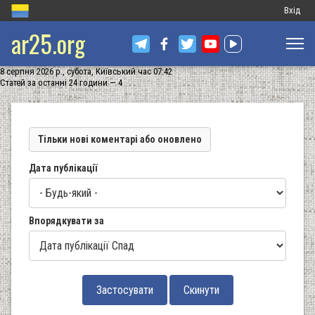
Меню
Вхід
ar25.org
обліков
запису
8 серпня 2026 р., субота, Київський час 07:42
користу
Статей за останні 24 години — 4
Тільки нові коментарі або оновлено
Дата публікації
Впорядкувати за