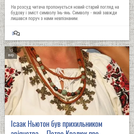
На розсуд читача пропонується новий-старий погляд на
будову і зміст символу Інь-янь. Символу - який завжди
лишався поруч з нами невпізнаним.
0
15
вер
Ісаак Ньютон був прихильником
аріянства – Петро Кралюк про