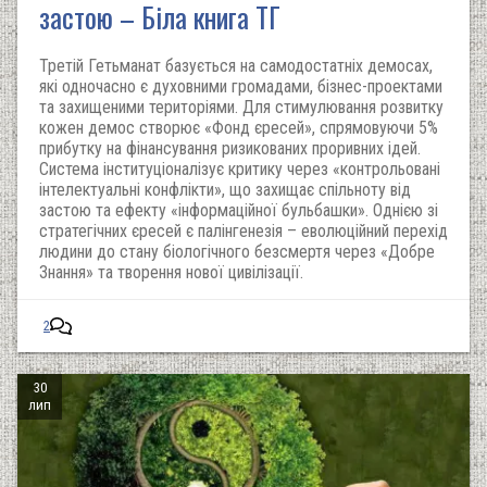
застою – Біла книга ТГ
Третій Гетьманат базується на самодостатніх демосах,
які одночасно є духовними громадами, бізнес-проектами
та захищеними територіями. Для стимулювання розвитку
кожен демос створює «Фонд єресей», спрямовуючи 5%
прибутку на фінансування ризикованих проривних ідей.
Система інституціоналізує критику через «контрольовані
інтелектуальні конфлікти», що захищає спільноту від
застою та ефекту «інформаційної бульбашки». Однією зі
стратегічних єресей є палінгенезія – еволюційний перехід
людини до стану біологічного безсмертя через «Добре
Знання» та творення нової цивілізації.
2
30
лип