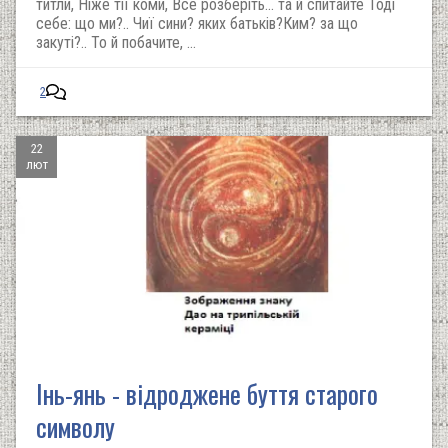
титли, Ніже тії коми, Все розберіть... та й спитайте Тоді
себе: що ми?.. Чиї сини? яких батьків?Ким? за що
закуті?.. То й побачите, …
2
22
лют
Інь-янь - відроджене буття старого
символу