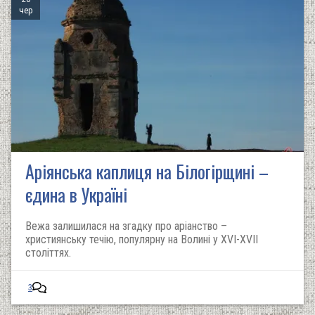
чер
Аріянська каплиця на Білогірщині –
єдина в Україні
Вежа залишилася на згадку про аріанство –
християнську течію, популярну на Волині у XVI-XVII
століттях.
3