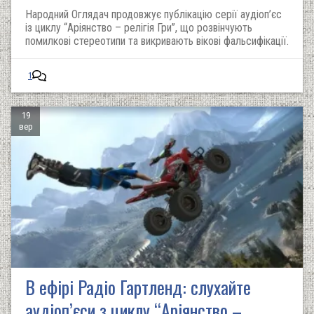
Народний Оглядач продовжує публікацію серії аудіоп’єс
із циклу “Аріянство – релігія Гри”, що розвінчують
помилкові стереотипи та викривають вікові фальсифікації.
1
19
вер
В ефірі Радіо Гартленд: слухайте
аудіоп’єси з циклу “Аріянство –