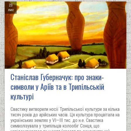
23
лис
Станіслав Губерначук: про знаки-
символи у Аріїв та в Трипільській
культурі
Свастику витворили носії Трипільської культури за кілька
тисяч років до арійських часів. Ця культура процвітала на
українських землях у VІ—ІІІ тис. до н.е. Свастика
символізувала у трипільців колообіг Сонця, що