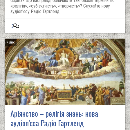
duplex? Що насправді означають такі базові терміни як
«релігія», «суб’єктність», «творчість»? Слухайте нову
аудіоп'єсу Радіо Гартленд.
0
7 лис
Аріянство – релігія знань: нова
аудіоп'єса Радіо Гартленд