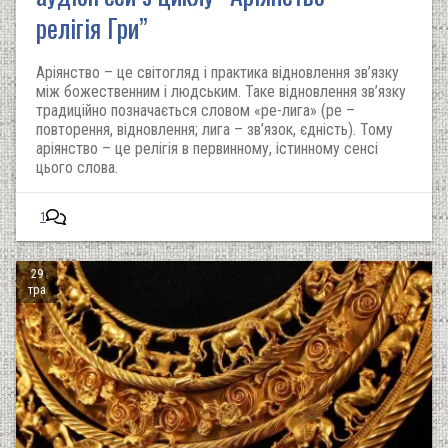
релігія Гри”
Аріянство – це світогляд і практика відновлення зв’язку
між божественним і людським. Таке відновлення зв’язку
традиційно позначається словом «ре-лига» (ре –
повторення, відновлення; лига – зв’язок, єдність). Тому
аріянство – це релігія в первинному, істинному сенсі
цього слова.
1
29
тра