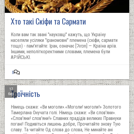
Хто такі Скіфи та Сармати
Коли вам так звані "науковці" кажуть, що Україну
населяли усіляки "іраномовні" племена (скіфи, сармати
тощо) - пам'ятайте: Іран, означає [ʔiɾɒn] — Країна аріїв.
Іншими, неполіткоректними словами, племена були
АРІЙСЬКІ.
6
17
Троїчність
бер
Німець скаже: «Ви моголи».«Моголи! моголи!» Золотого
Тамерлана Онучата голі. Німець скаже: «Ви слов'яни».
«Слов'яни! слов'яни!» Славних прадідів великих Правнуки
погані! Подивіться лишень добре, Прочитайте знову Тую
славу. Та читайте Од слова до слова, Не минайте ані