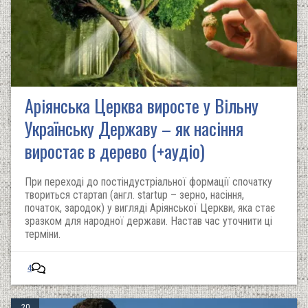
Аріянська Церква виросте у Вільну
Українську Державу – як насіння
виростає в дерево (+аудіо)
При переході до постіндустріальної формації спочатку
твориться стартап (англ. startup – зерно, насіння,
початок, зародок) у вигляді Аріянської Церкви, яка стає
зразком для народної держави. Настав час уточнити ці
терміни.
4
20