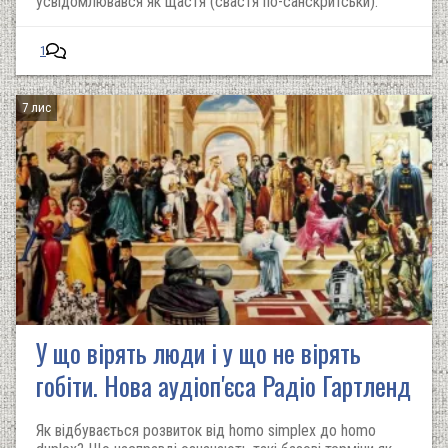
усвідомлювався як щастя (свастя по-санскритськи).
1
7 лис
У що вірять люди і у що не вірять
гобіти. Нова аудіоп'єса Радіо Гартленд
Як відбувається розвиток від homo simplex до homo