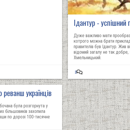
Ідантур - успішний
Дуже важливо мати прообраз 
котрого можна брати приклад
правителів був Ідантур. Жив 
відомий загалу не так добре,
Хмельницький.
8
о реванш українців
бочана була розгорнута у
чих більшовиків захопила
ивши по дорозі 100-тисячне