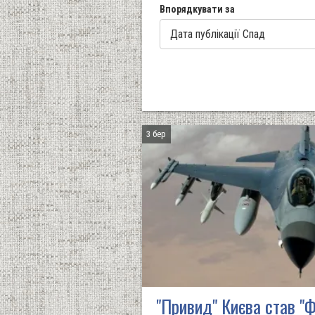
Впорядкувати за
3 бер
"Привид" Києва став "