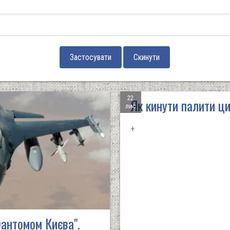
22
Як кинути палити ц
лис
+
Фантомом Києва".