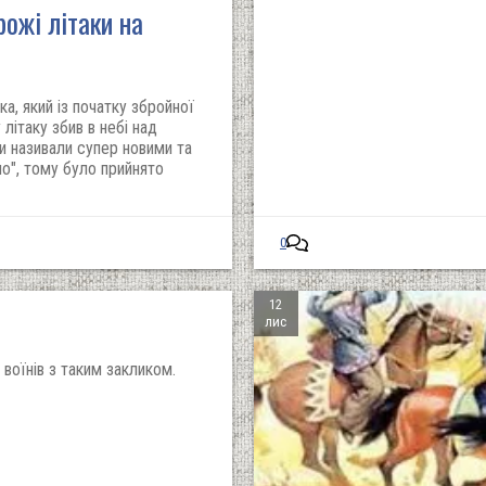
рожі літаки на
ка, який із початку збройної
літаку збив в небі над
ки називали супер новими та
о", тому було прийнято
0
12
лис
воїнів з таким закликом.