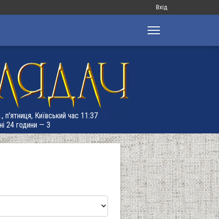
Меню
Вхід
облікового
запису
користувача
, п'ятниця, Київський час 11:37
ні 24 години — 3