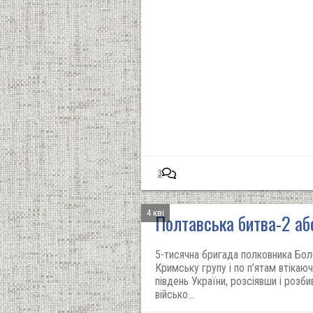
3
4 кві
Полтавська битва-2 аб
5-тисячна бригада полковника Бол
Кримську групу і по п’ятам втікаю
південь України, розсіявши і розб
військо...