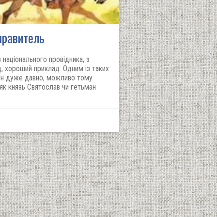
 правитель
національного провідника, з
, хороший приклад. Одним із таких
він дуже давно, можливо тому
 як князь Святослав чи гетьман