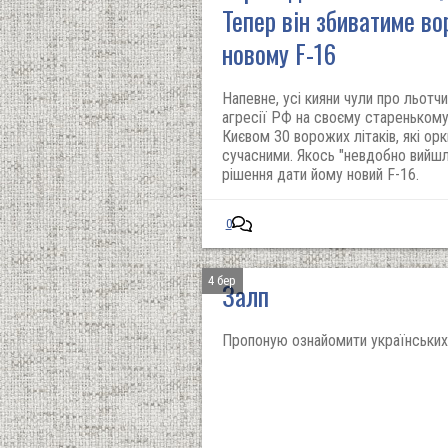
Тепер він збиватиме во
новому F-16
Напевне, усі кияни чули про льотчи
агресії РФ на своєму старенькому 
Києвом 30 ворожих літаків, які ор
сучасними. Якось "невдобно вийшл
рішення дати йому новий F-16.
0
4 бер
Залп
Пропоную ознайомити українських 