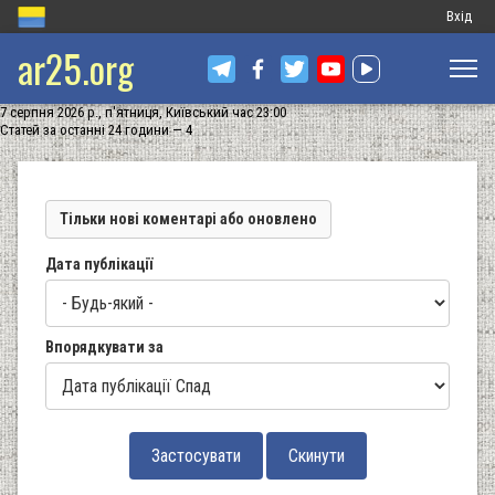
Меню
Вхід
ar25.org
обліков
запису
7 серпня 2026 р., п'ятниця, Київський час 23:00
користу
Статей за останні 24 години — 4
Тільки нові коментарі або оновлено
Дата публікації
Впорядкувати за