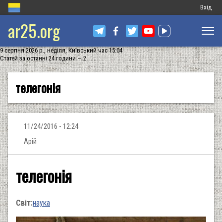
Меню
Вхід
ar25.org
обліков
запису
9 серпня 2026 р., неділя, Київський час 15:04
користу
Статей за останні 24 години — 2
телегонія
11/24/2016 - 12:24
Арій
телегонія
Світ:
наука