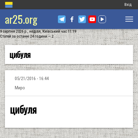
Меню
Вхід
ar25.org
обліков
запису
9 серпня 2026 р., неділя, Київський час 11:19
користу
Статей за останні 24 години — 2
цибуля
05/21/2016 - 16:44
Миро
цибуля