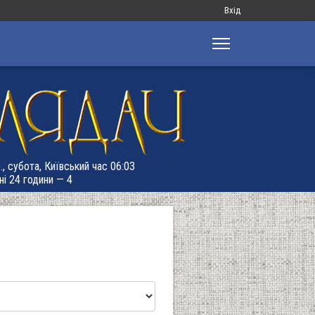
Меню
Вхід
облікового
запису
користувача
., субота, Київський час 06:03
ні 24 години — 4