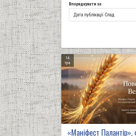
Впорядкувати за
14
тра
«Маніфест Палантір», 