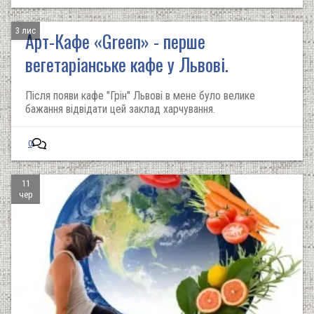
3 лис
Арт-Кафе «Green» - перше
вегетаріанське кафе у Львові.
Після появи кафе "Грін" Львові в мене було велике
бажання відвідати цей заклад харчування.
0
11
чер