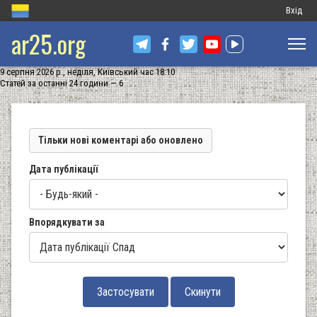
Меню
Вхід
ar25.org
обліков
запису
9 серпня 2026 р., неділя, Київський час 18:10
користу
Статей за останні 24 години — 6
Тільки нові коментарі або оновлено
Дата публікації
Впорядкувати за