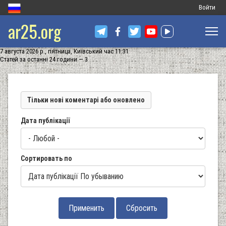
Меню
Войти
ar25.org
обліковог
запису
7 августа 2026 р., пятница, Київський час 11:31
користува
Статей за останні 24 години — 3
Тільки нові коментарі або оновлено
Дата публікації
Сортировать по