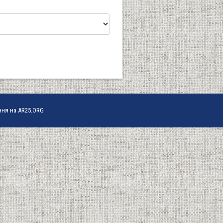
ння на AR25.ORG