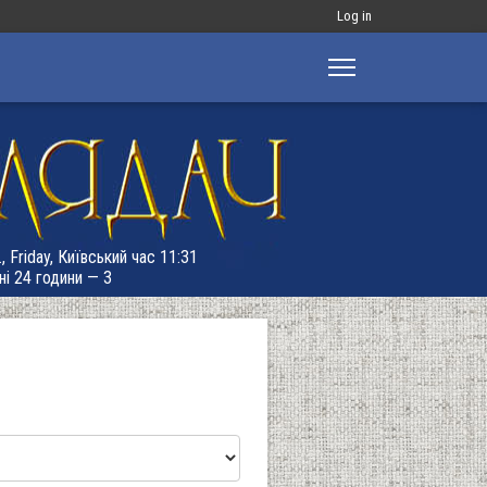
Меню
Log in
облікового
запису
користувача
, Friday, Київський час 11:31
ні 24 години — 3